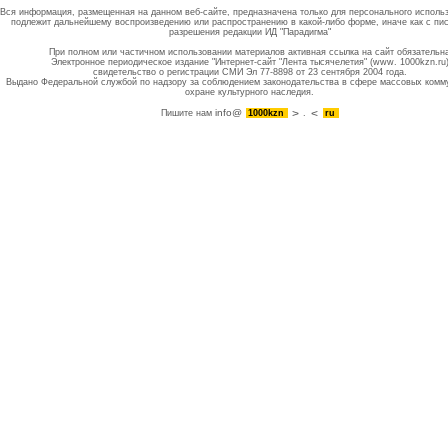
Вся информация, размещенная на данном веб-сайте, предназначена только для персонального исполь
подлежит дальнейшему воспроизведению или распространению в какой-либо форме, иначе как с пи
разрешения редакции ИД "Парадигма"
При полном или частичном использовании материалов активная ссылка на сайт обязательн
Электронное периодическое издание "Интернет-сайт "Лента тысячелетия" (www. 1000kzn.ru
свидетельство о регистрации СМИ Эл 77-8898 от 23 сентября 2004 года.
Выдано Федеральной службой по надзору за соблюдением законодательства в сфере массовых комм
охране культурного наследия.
info@
Пишите нам
1000kzn
.
ru