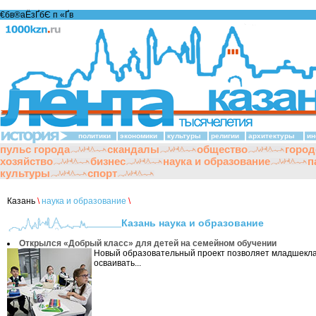
€бв®аЁзҐбЄ п «Ґ­в
политики
экономики
культуры
религии
архитектуры
ин
пульс города
скандалы
общество
город
хозяйство
бизнес
наука и образование
п
культуры
спорт
Казань
\
наука и образование
\
Казань наука и образование
Открылся «Добрый класс» для детей на семейном обучении
Новый образовательный проект позволяет младшекл
осваивать...