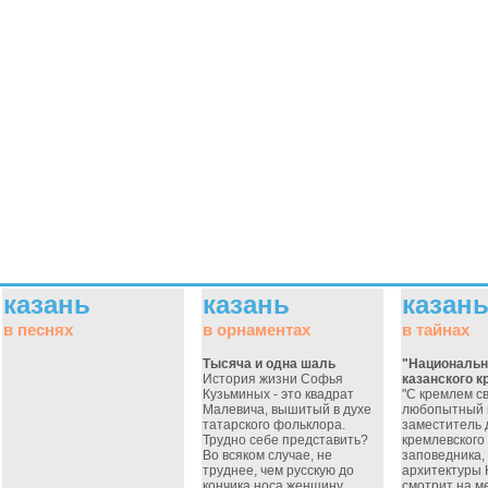
казань
казань
казан
в песнях
в орнаментах
в тайнах
Тысяча и одна шаль
"Национальн
История жизни Софья
казанского 
Кузьминых - это квадрат
"С кремлем с
Малевича, вышитый в духе
любопытный п
татарского фольклора.
заместитель 
Трудно себе представить?
кремлевского
Во всяком случае, не
заповедника,
труднее, чем русскую до
архитектуры 
кончика носа женщину,
смотрит на ме