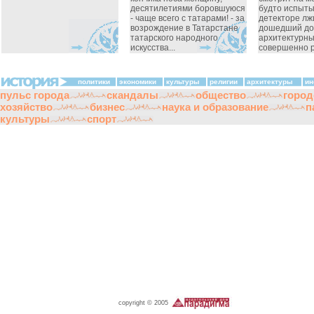
десятилетиями боровшуюся
будто испыты
- чаще всего с татарами! - за
детекторе лжи
возрождение в Татарстане
дошедший до
татарского народного
архитектурны
искусства...
совершенно ру
политики
экономики
культуры
религии
архитектуры
ин
пульс города
скандалы
общество
город
хозяйство
бизнес
наука и образование
п
культуры
спорт
copyright © 2005