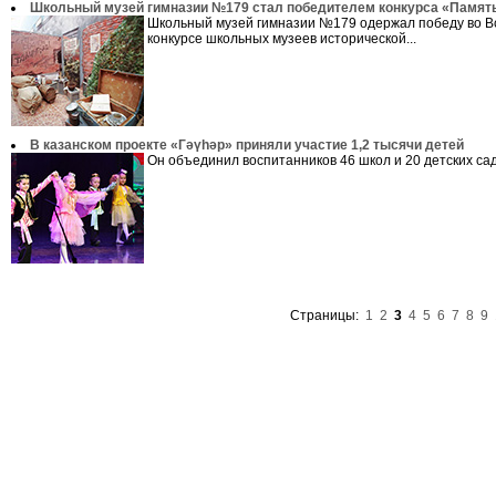
Школьный музей гимназии №179 стал победителем конкурса «Памят
Школьный музей гимназии №179 одержал победу во В
конкурсе школьных музеев исторической...
В казанском проекте «Гәүһәр» приняли участие 1,2 тысячи детей
Он объединил воспитанников 46 школ и 20 детских садо
Страницы:
1
2
3
4
5
6
7
8
9