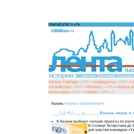
€бв®аЁзҐбЄ п «Ґ­в
политики
экономики
культуры
пульс города
скандалы
хозяйство
бизнес
наука 
культуры
спорт
Казань
\
наука и образование
\
Казань наука и
В Казани выберут лучшие проекты по изуч
В столице Татарстана до 
для участия в конкурсе «Үз