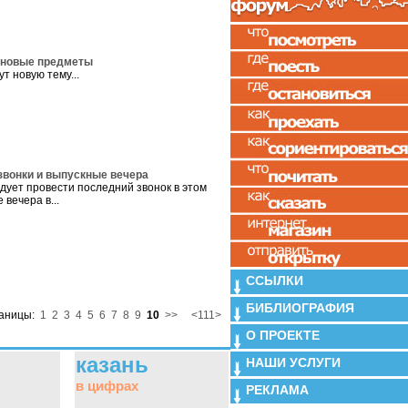
я новые предметы
т новую тему...
 звонки и выпускные вечера
ует провести последний звонок в этом
 вечера в...
ССЫЛКИ
БИБЛИОГРАФИЯ
аницы:
1
2
3
4
5
6
7
8
9
10
>>
<111>
О ПРОЕКТЕ
казань
НАШИ УСЛУГИ
в цифрах
РЕКЛАМА