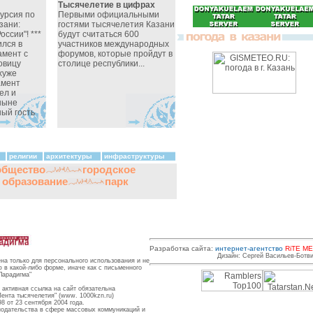
Тысячелетие в цифрах
курсия по
Первыми официальными
зани:
гостями тысячелетия Казани
оссии"! ***
будут считаться 600
ился в
участников международных
амент с
форумов, которые пройдут в
овицу
столице республики...
хуже
амент
ел и
ныне
ный гость
религии
архитектуры
инфраструктуры
общество
городское
и образование
парк
Разработка сайта:
интернет-агентство
RiTE ME
Дизайн: Сергей Васильев-Ботв
на только для персонального использования и не
в какой-либо форме, иначе как с письменного
Парадигма"
активная ссылка на сайт обязательна
Лента тысячелетия" (www. 1000kzn.ru)
8 от 23 сентября 2004 года.
нодательства в сфере массовых коммуникаций и