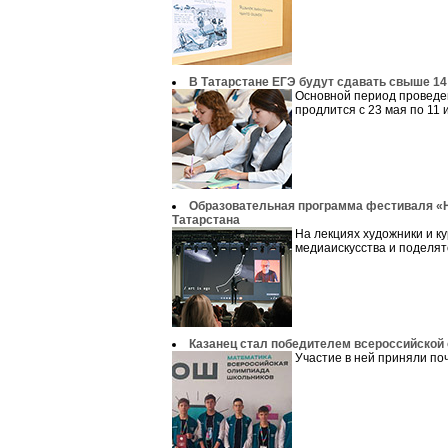
В Татарстане ЕГЭ будут сдавать свыше 1
Основной период проведен
продлится с 23 мая по 11 и
Образовательная программа фестиваля «Н
Татарстана
На лекциях художники и к
медиаискусства и поделят
Казанец стал победителем всероссийской
Участие в ней приняли поч