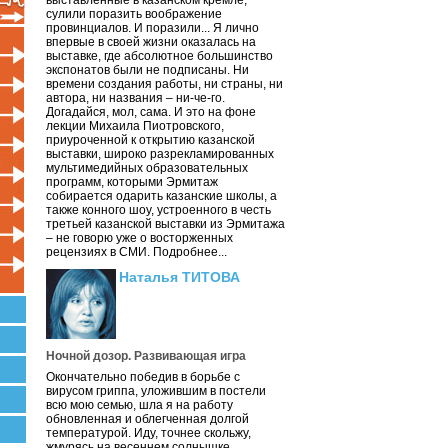
выставленные в казанском кремле,
сулили поразить воображение
провинциалов. И поразили... Я лично
впервые в своей жизни оказалась на
выставке, где абсолютное большинство
экспонатов были не подписаны. Ни
времени создания работы, ни страны, ни
автора, ни названия – ни-че-го.
Догадайся, мол, сама. И это на фоне
лекции Михаила Пиотровского,
приуроченной к открытию казанской
выставки, широко разрекламированных
мультимедийных образовательных
программ, которыми Эрмитаж
собирается одарить казанские школы, а
также конного шоу, устроенного в честь
третьей казанской выставки из Эрмитажа
– не говорю уже о восторженных
рецензиях в СМИ. Подробнее...
Наталья ТИТОВА
Ночной дозор. Развивающая игра
Окончательно победив в борьбе с
вирусом гриппа, уложившим в постели
всю мою семью, шла я на работу
обновленная и облегченная долгой
температурой. Иду, точнее скольжу,
жмурясь на весеннем солнышке.