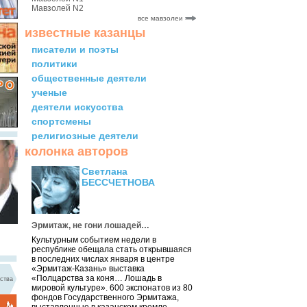
Мавзолей N2
все мавзолеи
известные казанцы
писатели и поэты
политики
общественные деятели
ученые
деятели искусства
спортсмены
религиозные деятели
колонка авторов
Светлана
БЕССЧЕТНОВА
Эрмитаж, не гони лошадей…
Культурным событием недели в
республике обещала стать открывшаяся
в последних числах января в центре
«Эрмитаж-Казань» выставка
«Полцарства за коня… Лошадь в
ства
мировой культуре». 600 экспонатов из 80
фондов Государственного Эрмитажа,