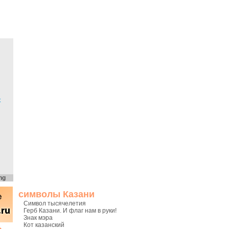
х
ng
символы Казани
Символ тысячелетия
Герб Казани. И флаг нам в руки!
Знак мэра
Кот казанский