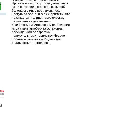
Привыкаю к воздуху после домашнего
заточения. Надо же, всего пять дней
болела, а в мире все изменилось:
наступила весна, и все ее приметы, что
называется, налицо, - умилялась я,
размягченная длительным
бездействием. Апофеозом обновления
мира стала автобусная остановка,
расчищенная по строгому
прямоугольному периметру. Что это -
побочное действие арбидола или
реальность? Подробнее...
DiA
инов