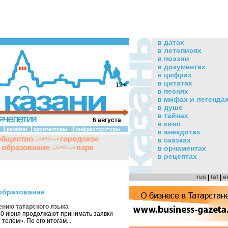
в датах
в летописях
в поэзии
в документах
в цифрах
в цитатах
12+
в песнях
в мифах и легенда
в душе
в тайнах
6 августа
в кино
религии
архитектуры
инфраструктуры
в анекдотах
общество
городское
в сказках
и образование
парк
в орнаментах
в рецептах
rus
|
tat
|
e
 образование
ению татарского языка
30 июня продолжают принимать заявки
 телем». По его итогам...