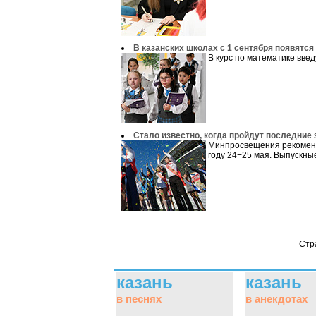
В казанских школах с 1 сентября появятс
В курс по математике введу
Стало известно, когда пройдут последние
Минпросвещения рекоменд
году 24−25 мая. Выпускные
Стр
казань
казань
в песнях
в анекдотах