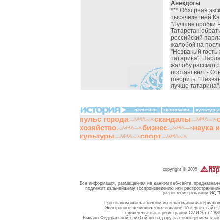
Анекдоты
*** Обзорная экс
тысячелетней Ка
"Лучшие пробки Р
Татарстан обрат
российский парл
жалобой на посл
"Незваный гость 
татарина". Парл
жалобу рассмотр
постановил: - От
говорить: "Незва
лучше татарина".
политики
экономики
культуры
пульс города
скандалы
хозяйство
бизнес
наука 
культуры
спорт
copyright © 2005
Вся информация, размещенная на данном веб-сайте, предназначе
подлежит дальнейшему воспроизведению или распространению 
разрешения редакции ИД "
При полном или частичном использовании материалов 
Электронное периодическое издание "Интернет-сайт "
свидетельство о регистрации СМИ Эл 77-889
Выдано Федеральной службой по надзору за соблюдением зако