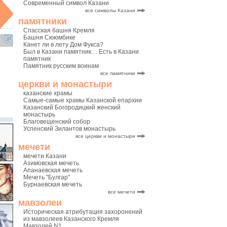
Современный символ Казани
все символы Казани
памятники
Спасская башня Кремля
Башня Сююмбике
Канет ли в лету Дом Фукса?
Был в Казани памятник… Есть в Казани
памятник
Памятник русским воинам
все памятники
церкви и монастыри
казанские храмы
Самые-самые храмы Казанской епархии
Казанский Богородицкий женский
монастырь
Благовещенский собор
Успенский Зилантов монастырь
все церкви и монастыри
мечети
мечети Казани
Азимовская мечеть
Апанаевская мечеть
Мечеть "Булгар"
Бурнаевская мечеть
все мечети
мавзолеи
Историческая атрибутация захоронений
из мавзолеев Казанского Кремля
Мавзолей N1