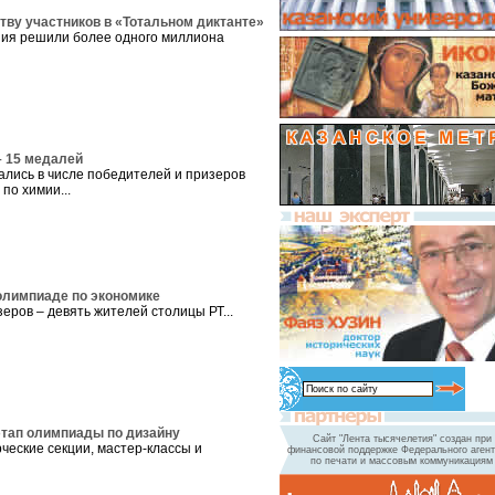
тву участников в «Тотальном диктанте»
ния решили более одного миллиона
– 15 медалей
ались в числе победителей и призеров
по химии...
олимпиаде по экономике
еров – девять жителей столицы РТ...
тап олимпиады по дизайну
Сайт "Лента тысячелетия" создан при
ческие секции, мастер-классы и
финансовой поддержке Федерального агент
по печати и массовым коммуникациям