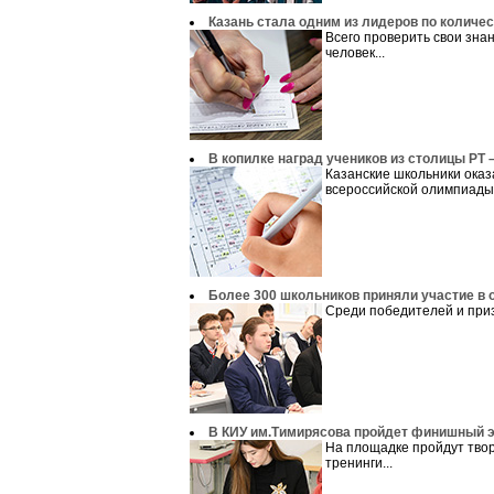
Казань стала одним из лидеров по количес
Всего проверить свои зна
человек...
В копилке наград учеников из столицы РТ 
Казанские школьники оказ
всероссийской олимпиады 
Более 300 школьников приняли участие в 
Среди победителей и приз
В КИУ им.Тимирясова пройдет финишный э
На площадке пройдут твор
тренинги...