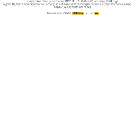
свидетельство о регистрации СМИ Эл 77-8898 от 23 сентября 2004 года.
Выдано Федеральной службой по надзору за соблюдением законодательства в сфере массовых комм
охране культурного наследия.
info@
Пишите нам
1000kzn
.
ru