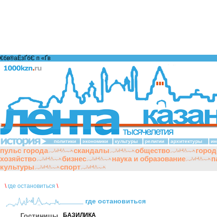
€бв®аЁзҐбЄ п «Ґ­в
политики
экономики
культуры
религии
архитектуры
ин
пульс города
скандалы
общество
город
хозяйство
бизнес
наука и образование
п
культуры
спорт
\
где остановиться
\
где остановиться
Гостиницы
БАЗИЛИКА