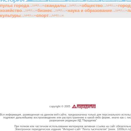
пульс города
скандалы
общество
город
хозяйство
бизнес
наука и образование
п
культуры
спорт
copyright © 2005
Вся информация, размещенная на данном веб-сайте, предназначена только для персонального исполь
подлежит дальнейшему воспроизведению или распространению в какой-либо форме, иначе как с пи
разрешения редакции ИД "Парадигма"
При полном или частичном использовании материалов активная ссылка на сайт обязательн
Электронное периодическое издание "Интернет-сайт "Лента тысячелетия" (www. 1000kzn.ru