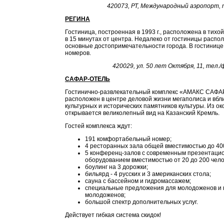
420073, РТ, Международный аэропорт, т
РЕГИНА
Гостиница, построенная в 1993 г., расположена в тихой
в 15 минутах от центра. Недалеко от гостиницы расп
основные достопримечательности города. В гостинице 
номеров.
420029, ул. 50 лет Октября, 11, тел./
САФАР-ОТЕЛЬ
Гостинично-развлекательный комплекс «АМАКС САФ
расположен в центре деловой жизни мегаполиса и вбл
культурных и исторических памятников культуры. Из ок
открывается великолепный вид на Казанский Кремль.
Гостей комплекса ждут:
191 комфортабельный номер;
4 ресторанных зала общей вместимостью до 400
5 конференц-залов с современным презентаци
оборудованием вместимостью от 20 до 200 чело
боулинг на 3 дорожки;
бильярд - 4 русских и 3 американских стола;
сауна с бассейном и гидромассажем;
специальные предложения для молодоженов и 
молодоженов;
большой спектр дополнительных услуг.
Действует гибкая система скидок!