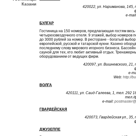
Казани
420022, ул. Нариманова, 145, 
е-mаi
БУЛГАР
Гостиница на 150 номеров, предлагающая гостям весь 
четырехзвездочного отеля. 9 этажей, выбор номеров п
до 3000 рублей за номер. В ресторане - богатый выбо
европейской, русской и татарской кухни. Казино обору
последнему слову мирового игорного бизнеса. Бассейн
сауной для тех, кто любит активный отдых. Тренажерн
оборудованием от ведущих фирм.
420097, ул. Вишневского, 21, 
е-mа
Web:
http://b
ВОЛГА
420111, ул. Саид-Галеева, 1, тел. 292 1
тел./
е-mаil:
рostmаstеr@
ГВАРДЕЙСКАЯ
420073, Гвардейская ул., 35, 
ДЖУЗЕППЕ