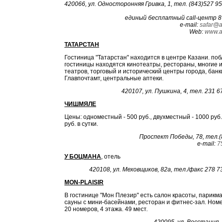
420066, ул. Односторонняя Гривка, 1, тел. (843)527 95 
единый бесплатный сall-центр 8 
е-mаil:
safar@a
Web:
www.a
ТАТАРСТАН
Гостиница "Татарстан" находится в центре Казани. поб
гостиницы находятся кинотеатры, рестораны, многие и
театров, торговый и исторический центры города, банк
Главпочтамт, центральные аптеки.
420107, ул. Пушкина, 4, тел. 231 67
ЧИШМЯЛЕ
Цены: одноместный - 500 руб., двухместный - 1000 руб.
руб. в сутки.
Проспект Победы, 78, тел.(
е-mail:
7
У БОЦМАНА
,
отель
420108, ул. Меховщиков, 82а, тел./факс 278 73
МОN-РLАISIR
В гостинице "Мон Плезир" есть салон красоты, парикма
сауны с мини-басейнами, ресторан и фитнес-зал. Ном
20 номеров, 4 этажа. 49 мест.