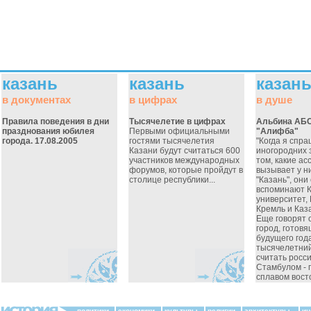
казань
казань
казан
в документах
в цифрах
в душе
Правила поведения в дни
Тысячелетие в цифрах
Альбина АБ
празднования юбилея
Первыми официальными
"Алифба"
города. 17.08.2005
гостями тысячелетия
"Когда я спр
Казани будут считаться 600
иногородних 
участников международных
том, какие а
форумов, которые пройдут в
вызывает у н
столице республики...
"Казань", они
вспоминают 
университет,
Кремль и Каза
Еще говорят о
город, готовя
будущего год
тысячелетний
считать росс
Стамбулом - 
сплавом восто
политики
экономики
культуры
религии
архитектуры
ин