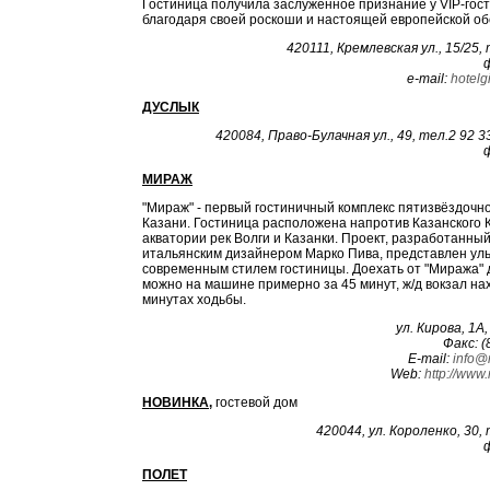
Гостиница получила заслуженное признание у VIP-гос
благодаря своей роскоши и настоящей европейской об
420111, Кремлевская ул., 15/25, 
е-mаil:
hotel
ДУСЛЫК
420084, Право-Булачная ул., 49, тел.2 92 33
МИРАЖ
"Мираж" - первый гостиничный комплекс пятизвёздочно
Казани. Гостиница расположена напротив Казанского 
акватории рек Волги и Казанки. Проект, разработанны
итальянским дизайнером Марко Пива, представлен ул
современным стилем гостиницы. Доехать от "Миража" 
можно на машине примерно за 45 минут, ж/д вокзал на
минутах ходьбы.
ул. Кирова, 1А
Факс: (
E-mail:
info@
Web:
http://www.
НОВИНКА,
гостевой дом
420044, ул. Короленко, 30, 
ПОЛЕТ