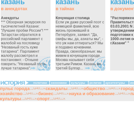
казань
казань
казан
в анекдотах
в тайнах
в докумен
Анекдоты
Кочующая столица
"Распоряжен
*** Обзорная экскурсия по
Если уж даже русский поэт с
Правительст
тысячелетней Казани:
немецкой фамилией, всю
03.03.2001 N
"Лучшие пробки России"! ***
жизнь проживший в
утверждени
Татарстан обратился в
Петербурге, заявил: "Да,
подготовки 
российский парламент с
скифы мы, да, азиаты мы", -
1000-летия 
жалобой на пословицу
что уж нам отпираться? Мы
г.Казани" "
"Незваный гость хуже
и подавно кочевники.
татарина". Парламент
Правда, своеобразные: мы
жалобу рассмотрел и
живем в кочующем городе.
постановил: - Отныне
Москва называет себя
говорить: "Незваный гость
третьим Римом. Казань же -
лучше татарина".
третий Булгар...
политики
экономики
культуры
религии
архитектуры
ин
пульс города
скандалы
общество
город
хозяйство
бизнес
наука и образование
п
культуры
спорт