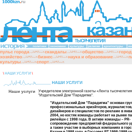
политики
экономики
культуры
религии
архитектуры
ин
пульс города
скандалы
общество
город
хозяйство
бизнес
наука и образование
п
культуры
спорт
\
НАШИ УСЛУГИ
\
НАШИ УСЛУГИ
Наши услуги
Учредителем электронной газеты «Лента тысячелетия
"Издательский Дом "Парадигма".
"Издательский Дом "Парадигма" основан гру
профессиональных криэйтеров, журналистов
дизайнеров и специалистов по рекламе в янв
2004, но костяк команды работает на рынке п
рилейшн с 1998 года. В активе команды – PR-
сопровождение предприятий федерального у
а также участие в выборных компаниях в гор
Казани в 1998 году, в Госсовет РТ 1998-1999 го