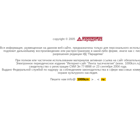
copyright © 2005
Вся информация, размещенная на данном веб-сайте, предназначена только для персонального исполь
подлежит дальнейшему воспроизведению или распространению в какой-либо форме, иначе как с пи
разрешения редакции ИД "Парадигма"
При полном или частичном использовании материалов активная ссылка на сайт обязательн
Электронное периодическое издание "Интернет-сайт "Лента тысячелетия" (www. 1000kzn.ru
свидетельство о регистрации СМИ Эл 77-8898 от 23 сентября 2004 года.
Выдано Федеральной службой по надзору за соблюдением законодательства в сфере массовых комм
охране культурного наследия.
info@
Пишите нам
1000kzn
.
ru