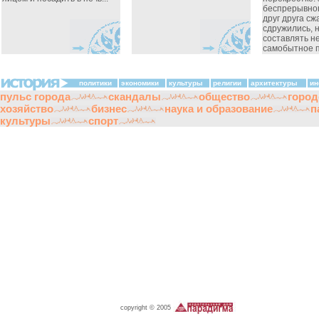
беспрерывног
друг друга сж
сдружились, 
составлять н
самобытное п
политики
экономики
культуры
религии
архитектуры
ин
пульс города
скандалы
общество
город
хозяйство
бизнес
наука и образование
п
культуры
спорт
copyright © 2005