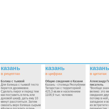
казань
казань
казан
в рецептах
в цифрах
в цитатах
Бэлиш с тыквой
Общие сведения о Казани
Александр Г
Для бэлиша с тыквой тесто
Казань - столица Республики
писатель
берется дрожжевое.
Татарстан с территорией
"Вообще знач
Сделать пирог и перед тем
425,3 кв.км и населением
велико: это м
как поставить в печь или
1106,9 тыс. человек
свидания дву
духовой шкаф, дать ему 10
потому в ней 
минут расстояться. Затем
западное и во
смазать верх бэлиша сырым
их встретите
яйцом и посадить в печь...
перекрестке: 