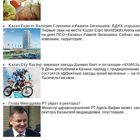
Kazan Expo от Валерия Сорокина и Равиля Зиганшина: ВДНХ отдыхае
Первые сваи на месте Kazan Expo WorldSkills Arena н
на днях ПСО «Казань» Равиля Зиганшина. Сейчас, как
компании, территория...
Kazan City Racing: мировая звезда Даниил Квят и летающие «КАМАЗ
В День республики в Казани, наряду с традиционными 
состоятся эффектные заезды коней железных — на 
Тысячелетия свои...
Глава Минздрава РТ уйдет в ректоры?
Министр здравоохранения РТ Адель Вафин может зан
ректора Казанской медакадемии, опустевшее...