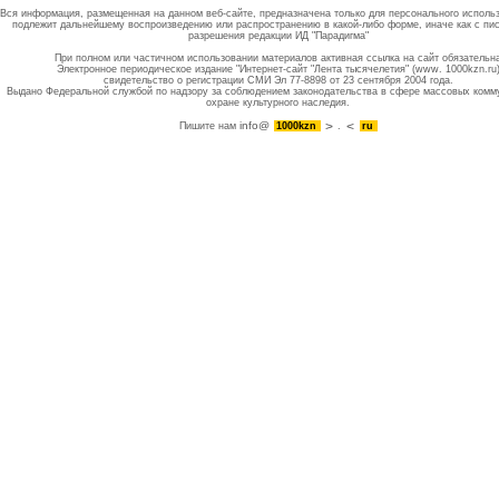
Вся информация, размещенная на данном веб-сайте, предназначена только для персонального исполь
подлежит дальнейшему воспроизведению или распространению в какой-либо форме, иначе как с пи
разрешения редакции ИД "Парадигма"
При полном или частичном использовании материалов активная ссылка на сайт обязательн
Электронное периодическое издание "Интернет-сайт "Лента тысячелетия" (www. 1000kzn.ru
свидетельство о регистрации СМИ Эл 77-8898 от 23 сентября 2004 года.
Выдано Федеральной службой по надзору за соблюдением законодательства в сфере массовых комм
охране культурного наследия.
info@
Пишите нам
1000kzn
.
ru