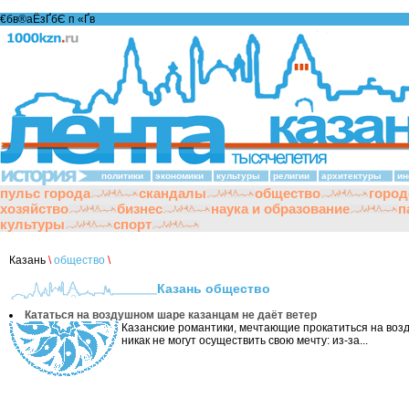
€бв®аЁзҐбЄ п «Ґ­в
политики
экономики
культуры
религии
архитектуры
ин
пульс города
скандалы
общество
город
хозяйство
бизнес
наука и образование
п
культуры
спорт
Казань
\
общество
\
Казань общество
Кататься на воздушном шаре казанцам не даёт ветер
Казанские романтики, мечтающие прокатиться на воз
никак не могут осуществить свою мечту: из-за...