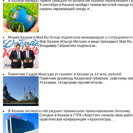
В Казани пройдет прием граждан по вопросам охраны окружающей с
9 сентября в Казани пройдет прием жителей города п
охраны окружающей среды и...
Мэрия Казани и Mail.Ru Group подписали меморандум о сотрудничест
Мэр Казани Ильсур Метшин и вице-президент Mail.Ru
Владимир Габриелян подписали...
​Памятник Садри Максуди установят в Казани за 14 млн. рублей
Памятник уроженцу Казанской губернии, советнику пр
Ататюрка, татарскому просветителю...
В Казани эксперты обсуждают правильное проектирование больниц
Сегодня в Казани в ГТРК «Корстон» начала свою работ
практическая конференция «Архитектура...