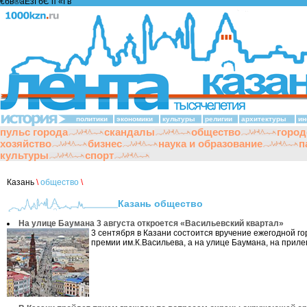
€бв®аЁзҐбЄ п «Ґ­в
политики
экономики
культуры
религии
архитектуры
ин
пульс города
скандалы
общество
город
хозяйство
бизнес
наука и образование
п
культуры
спорт
Казань
\
общество
\
Казань общество
На улице Баумана 3 августа откроется «Васильевский квартал»
3 сентября в Казани состоится вручение ежегодной го
премии им.К.Васильева, а на улице Баумана, на приле