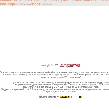
культуры
спорт
copyright © 2005
Вся информация, размещенная на данном веб-сайте, предназначена только для персонального исполь
подлежит дальнейшему воспроизведению или распространению в какой-либо форме, иначе как с пи
разрешения редакции ИД "Парадигма"
При полном или частичном использовании материалов активная ссылка на сайт обязательн
Электронное периодическое издание "Интернет-сайт "Лента тысячелетия" (www. 1000kzn.ru
свидетельство о регистрации СМИ Эл 77-8898 от 23 сентября 2004 года.
Выдано Федеральной службой по надзору за соблюдением законодательства в сфере массовых комм
охране культурного наследия.
info@
Пишите нам
1000kzn
.
ru