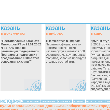
казань
казань
казан
в документах
в цифрах
в кино
"Постановление Кабинета
Тысячелетие в цифрах
Крылья студ
Министров РТ от 29.01.2002
Первыми официальными
В 2002 году н
N 41 "О мерах по
гостями тысячелетия
республиканс
реализации федеральной
Казани будут считаться 600
короткометр
Программы подготовки к
участников международных
"Кунел чишмэ
празднованию 1000-летия
форумов, которые пройдут в
"Родники душ
основания г.Казани""
столице республики...
представлен
из четырех г
районов Тата
Лауреатами к
бавлинская д
"Студия", ак
народная вид
Фильм", каза
видеостудия "
политики
экономики
культуры
религии
архитектуры
ин
пульс города
скандалы
общество
город
хозяйство
бизнес
наука и образование
п