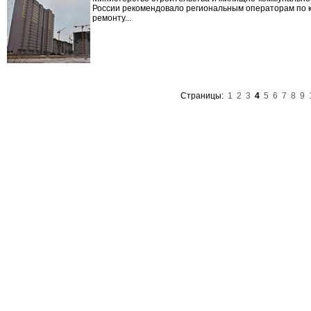
России рекомендовало региональным операторам по 
ремонту...
Страницы:
1
2
3
4
5
6
7
8
9