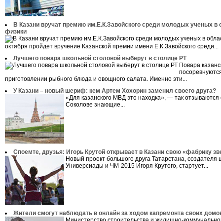
В Казани вручат премию им.Е.К.Завойского среди молодых ученых в 
физики
октября пройдет вручение Казанской премии имени Е.К.Завойского среди...
Лучшего повара школьной столовой выберут в столице РТ
Повара казанс
посоревнуются
приготовлении рыбного блюда и овощного салата. Именно эти...
У Казани – новый шериф: кем Артем Хохорин заменил своего друга?
«Для казанского МВД это находка», — так отзываются
Соколове знающие...
Споемте, друзья: Игорь Крутой открывает в Казани свою «фабрику зв
Новый проект большого друга Татарстана, создателя
Универсиады и ЧМ-2015 Игоря Крутого, стартует...
Жители смогут наблюдать в онлайн за ходом капремонта своих домо
Министерство строительства и жилищно-коммунально