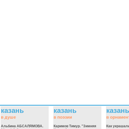
казань
казань
казан
в душе
в поэзии
в орнамен
Альбина АБСАЛЯМОВА.
Каримов Тимур. "Зимняя
Как украшал