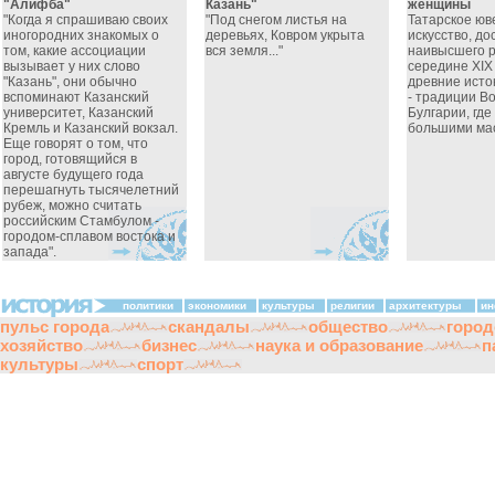
"Алифба"
Казань"
женщины
"Когда я спрашиваю своих
"Под снегом листья на
Татарское юв
иногородних знакомых о
деревьях, Ковром укрыта
искусство, д
том, какие ассоциации
вся земля..."
наивысшего р
вызывает у них слово
середине XIX
"Казань", они обычно
древние исток
вспоминают Казанский
- традиции В
университет, Казанский
Булгарии, гд
Кремль и Казанский вокзал.
большими мас
Еще говорят о том, что
город, готовящийся в
августе будущего года
перешагнуть тысячелетний
рубеж, можно считать
российским Стамбулом -
городом-сплавом востока и
запада".
политики
экономики
культуры
религии
архитектуры
ин
пульс города
скандалы
общество
город
хозяйство
бизнес
наука и образование
п
культуры
спорт