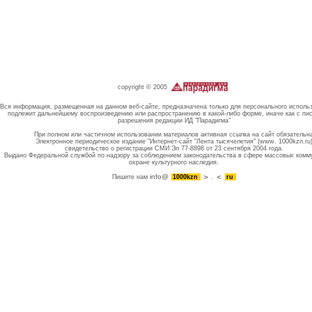
copyright © 2005
Вся информация, размещенная на данном веб-сайте, предназначена только для персонального исполь
подлежит дальнейшему воспроизведению или распространению в какой-либо форме, иначе как с пи
разрешения редакции ИД "Парадигма"
При полном или частичном использовании материалов активная ссылка на сайт обязательн
Электронное периодическое издание "Интернет-сайт "Лента тысячелетия" (www. 1000kzn.ru
свидетельство о регистрации СМИ Эл 77-8898 от 23 сентября 2004 года.
Выдано Федеральной службой по надзору за соблюдением законодательства в сфере массовых комм
охране культурного наследия.
info@
Пишите нам
1000kzn
.
ru