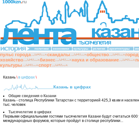
политики
экономики
культуры
религии
архитектуры
ин
пульс города
скандалы
общество
город
хозяйство
бизнес
наука и образование
п
культуры
спорт
Казань
\
в цифрах
\
Казань в цифрах
Общие сведения о Казани
Казань - столица Республики Татарстан с территорией 425,3 кв.км и населе
тыс. человек
Тысячелетие в цифрах
Первыми официальными гостями тысячелетия Казани будут считаться 600 
международных форумов, которые пройдут в столице республики...