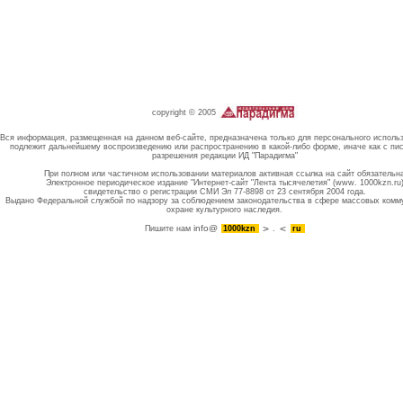
copyright © 2005
Вся информация, размещенная на данном веб-сайте, предназначена только для персонального исполь
подлежит дальнейшему воспроизведению или распространению в какой-либо форме, иначе как с пи
разрешения редакции ИД "Парадигма"
При полном или частичном использовании материалов активная ссылка на сайт обязательн
Электронное периодическое издание "Интернет-сайт "Лента тысячелетия" (www. 1000kzn.ru
свидетельство о регистрации СМИ Эл 77-8898 от 23 сентября 2004 года.
Выдано Федеральной службой по надзору за соблюдением законодательства в сфере массовых комм
охране культурного наследия.
info@
Пишите нам
1000kzn
.
ru