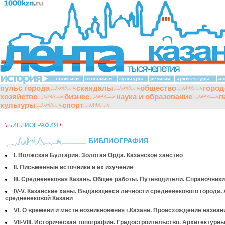
политики
экономики
культуры
религии
архитектуры
ин
пульс города
скандалы
общество
город
хозяйство
бизнес
наука и образование
п
культуры
спорт
\
БИБЛИОГРАФИЯ
\
БИБЛИОГРАФИЯ
I. Волжская Булгария. Золотая Орда. Казанское ханство
II. Письменные источники и их изучение
III. Средневековая Казань. Общие работы. Путеводители. Справочники
IV-V. Казанские ханы. Выдающиеся личности средневекового города.
средневековой Казани
VI. О времени и месте возникновения г.Казани. Происхождение назван
VII-VIII. Историческая топография. Градостроительство. Архитектурн