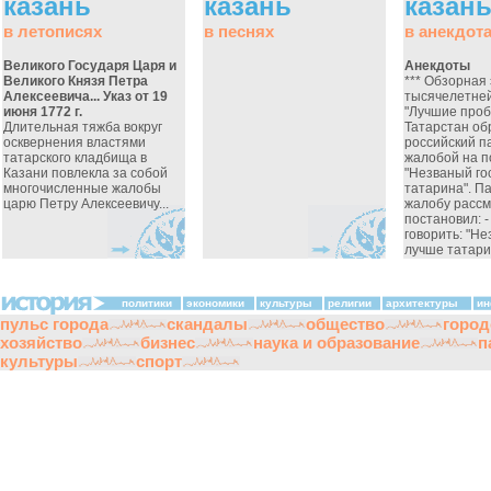
казань
казань
казан
в летописях
в песнях
в анекдот
Великого Государя Царя и
Анекдоты
Великого Князя Петра
*** Обзорная 
Алексеевича... Указ от 19
тысячелетней
июня 1772 г.
"Лучшие пробк
Длительная тяжба вокруг
Татарстан об
осквернения властями
российский п
татарского кладбища в
жалобой на п
Казани повлекла за собой
"Незваный го
многочисленные жалобы
татарина". П
царю Петру Алексеевичу...
жалобу рассм
постановил: 
говорить: "Не
лучше татари
политики
экономики
культуры
религии
архитектуры
ин
пульс города
скандалы
общество
город
хозяйство
бизнес
наука и образование
п
культуры
спорт