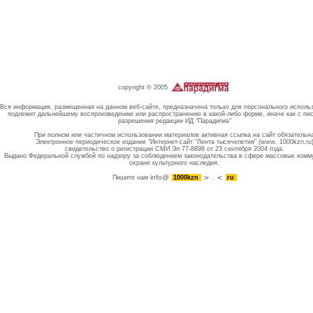
copyright © 2005
Вся информация, размещенная на данном веб-сайте, предназначена только для персонального исполь
подлежит дальнейшему воспроизведению или распространению в какой-либо форме, иначе как с пи
разрешения редакции ИД "Парадигма"
При полном или частичном использовании материалов активная ссылка на сайт обязательн
Электронное периодическое издание "Интернет-сайт "Лента тысячелетия" (www. 1000kzn.ru
свидетельство о регистрации СМИ Эл 77-8898 от 23 сентября 2004 года.
Выдано Федеральной службой по надзору за соблюдением законодательства в сфере массовых комм
охране культурного наследия.
info@
Пишите нам
1000kzn
.
ru