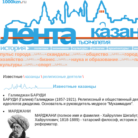
политики
экономики
культуры
религии
архитектуры
ин
пульс города
скандалы
общество
город
хозяйство
бизнес
наука и образование
п
культуры
спорт
Известные
\
казанцы
\
религиозные деятели
\
Известные казанцы
Галимджан БАРУДИ
БАРУДИ (Галиев) Галимджан (1857-1921). Религиозный и общественный дея
идеологов джадизма. Основатель и руководитель медресе "Мухаммадия".
МАРДЖАНИ
МАРДЖАНИ (полное имя и фамилия - Хайруллин Шигабут
Хайруллович; 1818-1889) - татарский философ, историк и
реформатор.