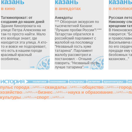
казань
казань
казан
в кино
в анекдотах
в летопис
Таткинопрокат: от
Анекдоты
Русская лето
создания до наших дней
*** Обзорная экскурсия по
Никонову спи
Здание Кинопроката на
тысячелетней Казани:
крещении та
улице Петра Алексеева не
"Лучшие пробки России"! ***
В Никоновско
так-то просто найти. Мало
Татарстан обратился в
говорится: "
кто вообще знает, где
российский парламент с
и православн
находится эта улица. А кто-
жалобой на пословицу
Васильевича 
то и вовсе не подозревает,
"Незваный гость хуже
по его серде
что есть в нашем городе
татарина". Парламент
предаде ему 
красивый красный
жалобу рассмотрел и
безбожных т
особнячок...
постановил: - Отныне
казанских..."
говорить: "Незваный гость
лучше татарина".
политики
экономики
культуры
религии
архитектуры
ин
пульс города
скандалы
общество
город
хозяйство
бизнес
наука и образование
п
культуры
спорт