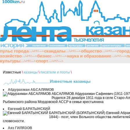
политики
экономики
культуры
религии
архитектуры
ин
пульс города
скандалы
общество
город
хозяйство
бизнес
наука и образование
п
культуры
спорт
Известные
\
казанцы
\
писатели и поэты
\
Известные казанцы
Абдурахман АБСАЛЯМОВ
АБСАЛЯМОВ Абдурахман Сафиевич (1911-1979
Родился 28 декабря 1911 года в селе Старо-А
Рыбкинского района Мордовской АССР в семье крестьянина
Евгений БАРАТЫНСКИЙ
БАРАТЫНСКИЙ (БОРАТЫНСКИЙ) Евгений Абрамо
1844) - поэт, член Вольного общества любителе
словесности.
Аяз ГИЛЯЗОВ