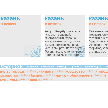
казань
казань
казан
в песнях
в цитатах
в цифрах
Август Коцебу, писатель
Тысячелетие
"Казань - большой,
Первыми оф
многолюдный, хорошо
гостями тыся
выстроенный город. Если
будут считат
бы мне должно было для
участников 
житья выбрать место внутри
форумов, кот
России, то, я, конечно, всем
столице респу
предпочел бы этот город"
политики
экономики
культуры
религии
архитектуры
ин
пульс города
скандалы
общество
город
хозяйство
бизнес
наука и образование
п
культуры
спорт