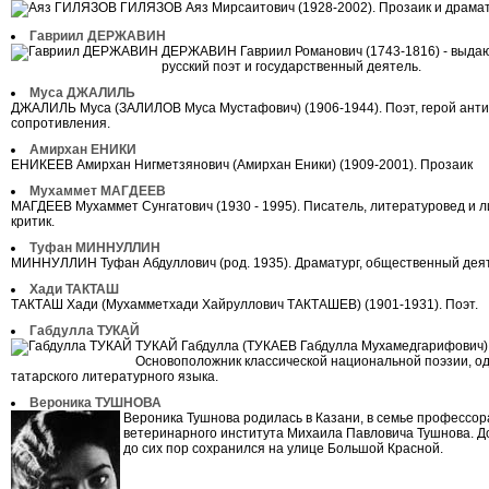
ГИЛЯЗОВ Аяз Мирсаитович (1928-2002). Прозаик и драмат
Гавриил ДЕРЖАВИН
ДЕРЖАВИН Гавриил Романович (1743-1816) - выда
русский поэт и государственный деятель.
Муса ДЖАЛИЛЬ
ДЖАЛИЛЬ Муса (ЗАЛИЛОВ Муса Мустафович) (1906-1944). Поэт, герой ант
сопротивления.
Амирхан ЕНИКИ
ЕНИКЕЕВ Амирхан Нигметзянович (Амирхан Еники) (1909-2001). Прозаик
Мухаммет МАГДЕЕВ
МАГДЕЕВ Мухаммет Сунгатович (1930 - 1995). Писатель, литературовед и 
критик.
Туфан МИННУЛЛИН
МИННУЛЛИН Туфан Абдуллович (род. 1935). Драматург, общественный дея
Хади ТАКТАШ
ТАКТАШ Хади (Мухамметхади Хайруллович ТАКТАШЕВ) (1901-1931). Поэт.
Габдулла ТУКАЙ
ТУКАЙ Габдулла (ТУКАЕВ Габдулла Мухамедгарифович) 
Основоположник классической национальной поэзии, од
татарского литературного языка.
Вероника ТУШНОВА
Вероника Тушнова родилась в Казани, в семье профессор
ветеринарного института Михаила Павловича Тушнова. 
до сих пор сохранился на улице Большой Красной.