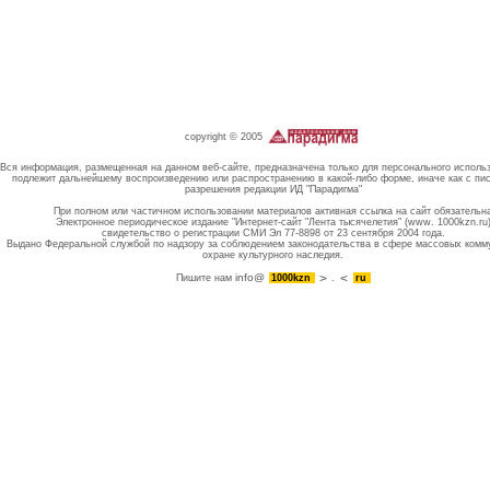
copyright © 2005
Вся информация, размещенная на данном веб-сайте, предназначена только для персонального исполь
подлежит дальнейшему воспроизведению или распространению в какой-либо форме, иначе как с пи
разрешения редакции ИД "Парадигма"
При полном или частичном использовании материалов активная ссылка на сайт обязательн
Электронное периодическое издание "Интернет-сайт "Лента тысячелетия" (www. 1000kzn.ru
свидетельство о регистрации СМИ Эл 77-8898 от 23 сентября 2004 года.
Выдано Федеральной службой по надзору за соблюдением законодательства в сфере массовых комм
охране культурного наследия.
info@
Пишите нам
1000kzn
.
ru