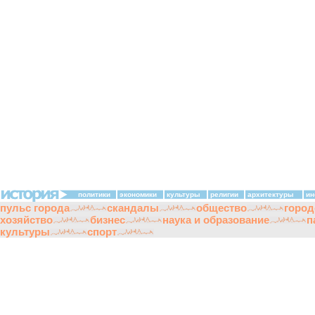
политики
экономики
культуры
религии
архитектуры
ин
пульс города
скандалы
общество
город
хозяйство
бизнес
наука и образование
п
культуры
спорт