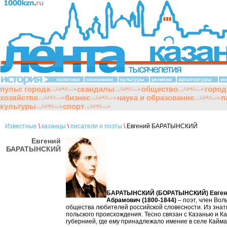
политики
экономики
культуры
религии
архитектуры
ин
пульс города
скандалы
общество
город
хозяйство
бизнес
наука и образование
п
культуры
спорт
Известные
\
казанцы
\
писатели и поэты
\
Евгений БАРАТЫНСКИЙ
Евгений
БАРАТЫНСКИЙ
БАРАТЫНСКИЙ (БОРАТЫНСКИЙ) Евген
Абрамович (1800-1844)
– поэт, член Вол
общества любителей российской словесности. Из зна
польского происхождения. Тесно связан с Казанью и К
губернией, где ему принадлежало имение в селе Кайма