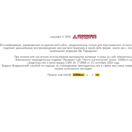
copyright © 2005
Вся информация, размещенная на данном веб-сайте, предназначена только для персонального исполь
подлежит дальнейшему воспроизведению или распространению в какой-либо форме, иначе как с пи
разрешения редакции ИД "Парадигма"
При полном или частичном использовании материалов активная ссылка на сайт обязательн
Электронное периодическое издание "Интернет-сайт "Лента тысячелетия" (www. 1000kzn.ru
свидетельство о регистрации СМИ Эл 77-8898 от 23 сентября 2004 года.
Выдано Федеральной службой по надзору за соблюдением законодательства в сфере массовых комм
охране культурного наследия.
info@
Пишите нам
1000kzn
.
ru