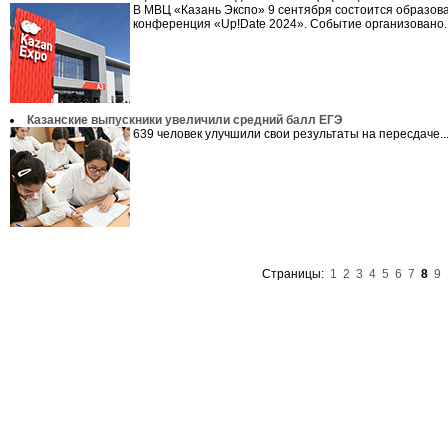
В МВЦ «Казань Экспо» 9 сентября состоится образов
конференция «Up!Date 2024». Событие организовано..
Казанские выпускники увеличили средний балл ЕГЭ
639 человек улучшили свои результаты на пересдаче..
Страницы:
1
2
3
4
5
6
7
8
9