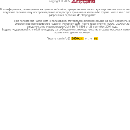
copyright © 2005
Вся информация, размещенная на данном веб-сайте, предназначена только для персонального исполь
подлежит дальнейшему воспроизведению или распространению в какой-либо форме, иначе как с пи
разрешения редакции ИД "Парадигма"
При полном или частичном использовании материалов активная ссылка на сайт обязательн
Электронное периодическое издание "Интернет-сайт "Лента тысячелетия" (www. 1000kzn.ru
свидетельство о регистрации СМИ Эл 77-8898 от 23 сентября 2004 года.
Выдано Федеральной службой по надзору за соблюдением законодательства в сфере массовых комм
охране культурного наследия.
info@
Пишите нам
1000kzn
.
ru