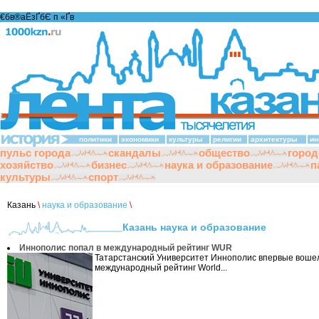
€бв®аЁзҐбЄ п «Ґ­в
политики
экономики
культуры
религии
архитектуры
ин
пульс города
скандалы
общество
город
хозяйство
бизнес
наука и образование
п
культуры
спорт
Казань
\
наука и образование
\
Казань наука и образование
Иннополис попал в международный рейтинг WUR
Татарстанский Университет Иннополис впервые воше
международный рейтинг World...