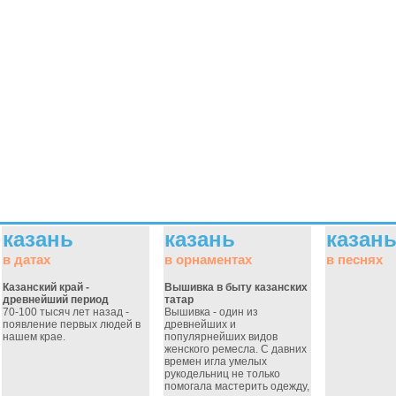
казань
казань
казан
в датах
в орнаментах
в песнях
Казанский край -
Вышивка в быту казанских
древнейший период
татар
70-100 тысяч лет назад -
Вышивка - один из
появление первых людей в
древнейших и
нашем крае.
популярнейших видов
женского ремесла. С давних
времен игла умелых
рукодельниц не только
помогала мастерить одежду,