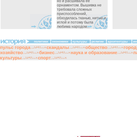
но и расшивала ее
орнаментом. Вышивка не
требовала сложных
приспособлений,
обходилась тканью, нитью и
иглой и потому была
любима народом...
политики
экономики
культуры
религии
архитектуры
ин
пульс города
скандалы
общество
город
хозяйство
бизнес
наука и образование
п
культуры
спорт