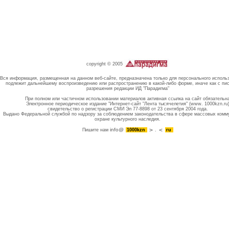
copyright © 2005
Вся информация, размещенная на данном веб-сайте, предназначена только для персонального исполь
подлежит дальнейшему воспроизведению или распространению в какой-либо форме, иначе как с пи
разрешения редакции ИД "Парадигма"
При полном или частичном использовании материалов активная ссылка на сайт обязательн
Электронное периодическое издание "Интернет-сайт "Лента тысячелетия" (www. 1000kzn.ru
свидетельство о регистрации СМИ Эл 77-8898 от 23 сентября 2004 года.
Выдано Федеральной службой по надзору за соблюдением законодательства в сфере массовых комм
охране культурного наследия.
info@
Пишите нам
1000kzn
.
ru