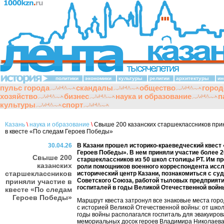
политики
экономики
культуры
религии
архитектуры
ин
пульс города
скандалы
общество
город
хозяйство
бизнес
наука и образование
п
культуры
спорт
Казань
\
наука и образование
\
Свыше 200 казанских старшеклассников при
в квесте «По следам Героев Победы»
30.04.26
В Казани прошел историко-краеведческий квест
Героев Победы». В нем приняли участие более 2
Свыше 200
старшеклассников из 50 школ столицы РТ. Им п
казанских
роли помощников военного корреспондента исс
старшеклассников
исторический центр Казани, познакомиться с су
Советского Союза, работой тыловых предприяти
приняли участие в
госпиталей в годы Великой Отечественной войн
квесте «По следам
Героев Победы»
Маршрут квеста затронул все знаковые места горо
с историей Великой Отечественной войны: от школ
годы войны располагался госпиталь для эвакуиров
мемориальных досок героев Владимира Николаева