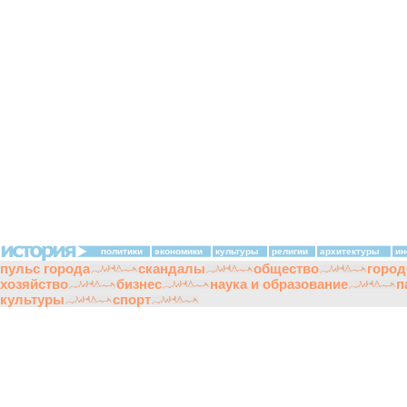
политики
экономики
культуры
религии
архитектуры
ин
пульс города
скандалы
общество
город
хозяйство
бизнес
наука и образование
п
культуры
спорт