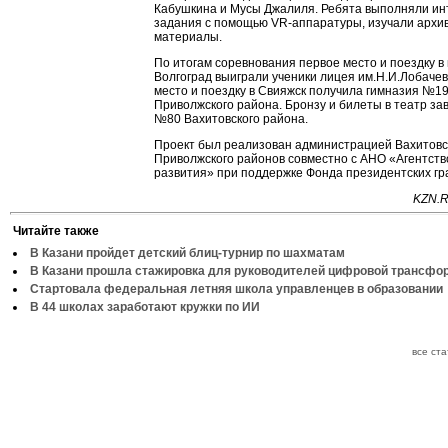
Кабушкина и Мусы Джалиля. Ребята выполняли и
задания с помощью VR-аппаратуры, изучали архи
материалы.
По итогам соревнования первое место и поездку в 
Волгоград выиграли ученики лицея им.Н.И.Лобачев
место и поездку в Свияжск получила гимназия №1
Приволжского района. Бронзу и билеты в театр за
№80 Вахитовского района.
Проект был реализован администрацией Вахитовс
Приволжского районов совместно с АНО «Агентств
развития» при поддержке Фонда президентских гра
KZN.R
Читайте также
В Казани пройдет детский блиц-турнир по шахматам
В Казани прошла стажировка для руководителей цифровой трансфо
Стартовала федеральная летняя школа управленцев в образовании
В 44 школах заработают кружки по ИИ
все ст