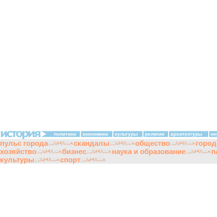
политики
экономики
культуры
религии
архитектуры
ин
пульс города
скандалы
общество
город
хозяйство
бизнес
наука и образование
п
культуры
спорт