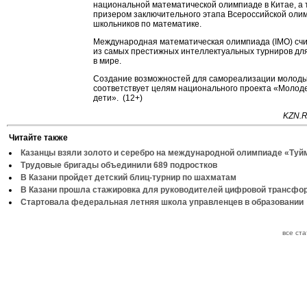
национальной математической олимпиаде в Китае, а 
призером заключительного этапа Всероссийской оли
школьников по математике.
Международная математическая олимпиада (IMO) сч
из самых престижных интеллектуальных турниров дл
в мире.
Создание возможностей для самореализации молод
соответствует целям национального проекта «Молод
дети». (12+)
KZN.R
Читайте также
Казанцы взяли золото и серебро на международной олимпиаде «Туй
Трудовые бригады объединили 689 подростков
В Казани пройдет детский блиц-турнир по шахматам
В Казани прошла стажировка для руководителей цифровой трансфо
Стартовала федеральная летняя школа управленцев в образовании
все ст