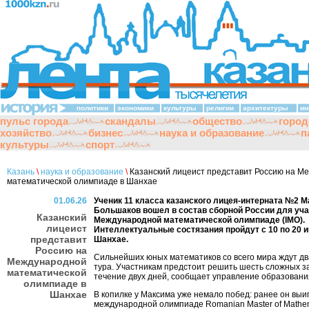
политики
экономики
культуры
религии
архитектуры
ин
пульс города
скандалы
общество
город
хозяйство
бизнес
наука и образование
п
культуры
спорт
Казань
\
наука и образование
\
Казанский лицеист представит Россию на М
математической олимпиаде в Шанхае
01.06.26
Ученик 11 класса казанского лицея-интерната №2 
Большаков вошел в состав сборной России для уча
Казанский
Международной математической олимпиаде (IMO).
лицеист
Интеллектуальные состязания пройдут с 10 по 20 
представит
Шанхае.
Россию на
Сильнейших юных математиков со всего мира ждут д
Международной
тура. Участникам предстоит решить шесть сложных з
математической
течение двух дней, сообщает управление образовани
олимпиаде в
Шанхае
В копилке у Максима уже немало побед: ранее он выи
международной олимпиаде Romanian Master of Mathem