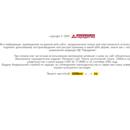
copyright © 2005
Вся информация, размещенная на данном веб-сайте, предназначена только для персонального исполь
подлежит дальнейшему воспроизведению или распространению в какой-либо форме, иначе как с пи
разрешения редакции ИД "Парадигма"
При полном или частичном использовании материалов активная ссылка на сайт обязательн
Электронное периодическое издание "Интернет-сайт "Лента тысячелетия" (www. 1000kzn.ru
свидетельство о регистрации СМИ Эл 77-8898 от 23 сентября 2004 года.
Выдано Федеральной службой по надзору за соблюдением законодательства в сфере массовых комм
охране культурного наследия.
info@
Пишите нам
1000kzn
.
ru