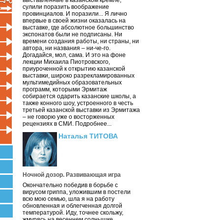
выставленные в казанском кремле,
сулили поразить воображение
провинциалов. И поразили... Я лично
впервые в своей жизни оказалась на
выставке, где абсолютное большинство
экспонатов были не подписаны. Ни
времени создания работы, ни страны, ни
автора, ни названия – ни-че-го.
Догадайся, мол, сама. И это на фоне
лекции Михаила Пиотровского,
приуроченной к открытию казанской
выставки, широко разрекламированных
мультимедийных образовательных
программ, которыми Эрмитаж
собирается одарить казанские школы, а
также конного шоу, устроенного в честь
третьей казанской выставки из Эрмитажа
– не говорю уже о восторженных
рецензиях в СМИ. Подробнее...
Наталья ТИТОВА
Ночной дозор. Развивающая игра
Окончательно победив в борьбе с
вирусом гриппа, уложившим в постели
всю мою семью, шла я на работу
обновленная и облегченная долгой
температурой. Иду, точнее скольжу,
жмурясь на весеннем солнышке.