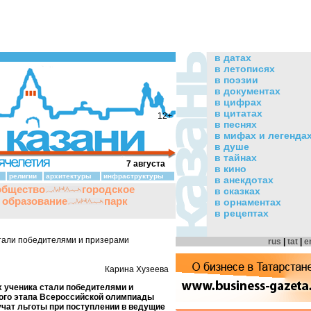
в датах
в летописях
в поэзии
в документах
в цифрах
в цитатах
12+
в песнях
в мифах и легенда
в душе
в тайнах
7 августа
в кино
религии
архитектуры
инфраструктуры
в анекдотах
общество
городское
в сказках
и образование
парк
в орнаментах
в рецептах
тали победителями и призерами
rus
|
tat
|
e
Карина Хузеева
х ученика стали победителями и
ого этапа Всероссийской олимпиады
учат льготы при поступлении в ведущие