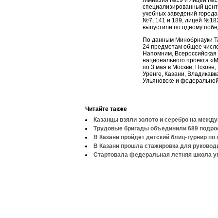
гимназия №19 и лицей №13
специализированный цент
учебных заведений города
№7, 141 и 189, лицей №18
выпустили по одному побе
По данным Минобрнауки Та
24 предметам общее число
Напомним, Всероссийская 
национального проекта «М
по 3 мая в Москве, Пскове
Уренге, Казани, Владикавк
Ульяновске и федеральной
Читайте также
Казанцы взяли золото и серебро на межд
Трудовые бригады объединили 689 подро
В Казани пройдет детский блиц-турнир по
В Казани прошла стажировка для руково
Стартовала федеральная летняя школа у