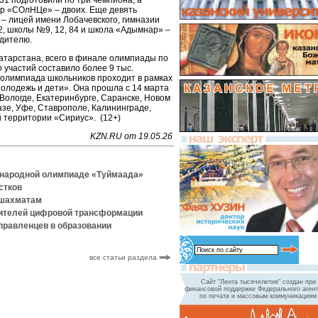
1 подготовили по три чемпиона, а
р «СОлНЦе» – двоих. Еще девять
 – лицей имени Лобачевского, гимназии
2, школы №9, 12, 84 и школа «Адымнар» –
дителю.
тарстана, всего в финале олимпиады по
 участий составило более 9 тыс.
олимпиада школьников проходит в рамках
олодежь и дети». Она прошла с 14 марта
, Вологде, Екатеринбурге, Саранске, Новом
азе, Уфе, Ставрополе, Калининграде,
 территории «Сириус». (12+)
KZN.RU от 19.05.26
ународной олимпиаде «Туймаада»
стков
 шахматам
дителей цифровой трансформации
правленцев в образовании
все статьи раздела
Сайт "Лента тысячелетия" создан при
финансовой поддержке Федерального агент
по печати и массовым коммуникациям