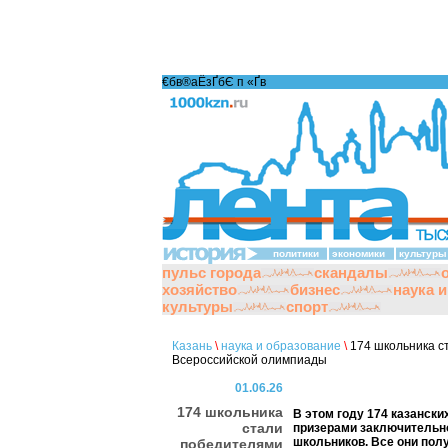
€бв®аЁзҐбЄ п «Ґ­в
политики
экономики
культуры
пульс города
скандалы
хозяйство
бизнес
наука 
культуры
спорт
Казань
\
наука и образование
\
174 школьника с
Всероссийской олимпиады
01.06.26
174 школьника
В этом году 174 казански
стали
призерами заключительн
школьников. Все они пол
победителями