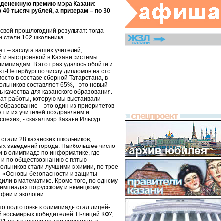
е денежную премию мэра Казани:
40 тысяч рублей, а призерам – по 30
 свой прошлогодний результат: тогда
 стали 162 школьника.
т – заслуга наших учителей,
 и выстроенной в Казани системы
лимпиадам. В этот раз удалось обойти и
кт-Петербург по числу дипломов на сто
есто в составе сборной Татарстана, в
ольников составляет 65%, - это новый
 качества для казанского образования.
ат работы, которую мы выстаивали
 образование – это один из приоритетов
ят и их учителей поздравляем и
пехи», - сказал мэр Казани Ильсур
тали 28 казанских школьников,
ых заведений города. Наибольшее число
и в олимпиаде по информатике, где
, и по обществознанию с пятью
ольников стали лучшими в химии, по трое
и «Основы безопасности и защиты
или в математике. Кроме того, по одному
лимпиадах по русскому и немецкому
афии и экологии.
о подготовке к олимпиаде стал лицей-
 восьмерых победителей. IT-лицей КФУ,