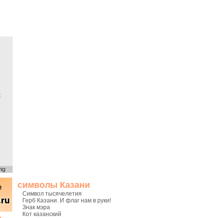
х
ng
символы Казани
Символ тысячелетия
Герб Казани. И флаг нам в руки!
Знак мэра
Кот казанский