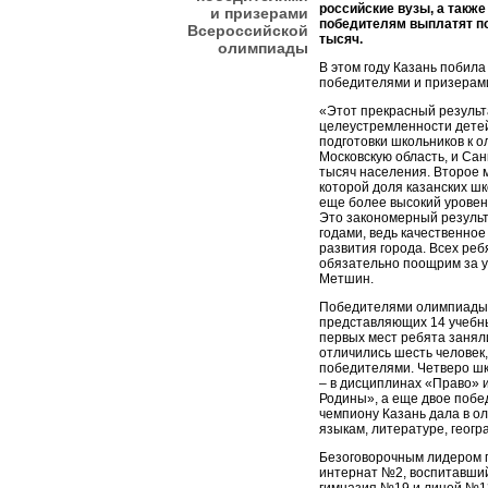
российские вузы, а такж
и призерами
победителям выплатят по 
Всероссийской
тысяч.
олимпиады
В этом году Казань побила
победителями и призерами
«Этот прекрасный результа
целеустремленности детей
подготовки школьников к о
Московскую область, и Сан
тысяч населения. Второе м
которой доля казанских шк
еще более высокий уровень
Это закономерный результ
годами, ведь качественное
развития города. Всех реб
обязательно поощрим за ус
Метшин.
Победителями олимпиады с
представляющих 14 учебн
первых мест ребята занял
отличились шесть человек
победителями. Четверо шк
– в дисциплинах «Право» 
Родины», а еще двое побед
чемпиону Казань дала в о
языкам, литературе, геогр
Безоговорочным лидером п
интернат №2, воспитавший