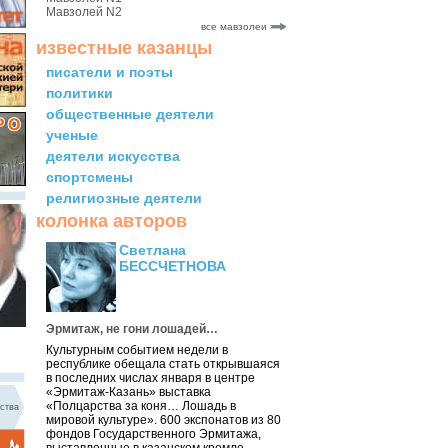
Мавзолей N2
все мавзолеи
известные казанцы
писатели и поэты
политики
общественные деятели
ученые
деятели искусства
спортсмены
религиозные деятели
колонка авторов
Светлана
БЕССЧЕТНОВА
Эрмитаж, не гони лошадей…
Культурным событием недели в
республике обещала стать открывшаяся
в последних числах января в центре
«Эрмитаж-Казань» выставка
«Полцарства за коня… Лошадь в
ства
мировой культуре». 600 экспонатов из 80
фондов Государственного Эрмитажа,