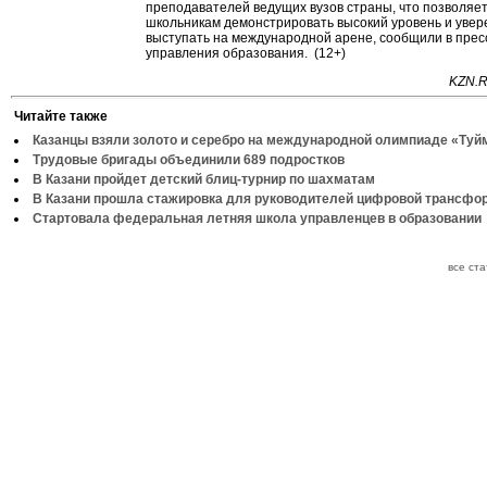
преподавателей ведущих вузов страны, что позволяе
школьникам демонстрировать высокий уровень и увер
выступать на международной арене, сообщили в прес
управления образования. (12+)
KZN.R
Читайте также
Казанцы взяли золото и серебро на международной олимпиаде «Туй
Трудовые бригады объединили 689 подростков
В Казани пройдет детский блиц-турнир по шахматам
В Казани прошла стажировка для руководителей цифровой трансфо
Стартовала федеральная летняя школа управленцев в образовании
все ст