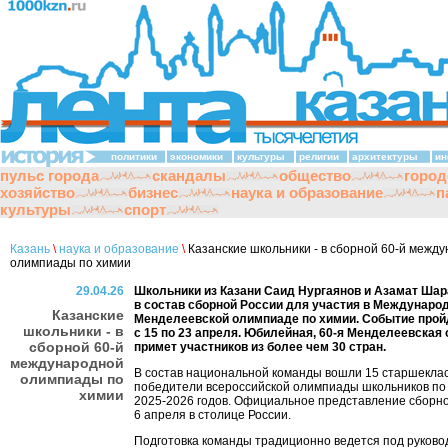
политики
экономики
культуры
религии
архитектуры
ин
пульс города
скандалы
общество
город
хозяйство
бизнес
наука и образование
п
культуры
спорт
Казань
\
наука и образование
\
Казанские школьники - в сборной 60-й межд
олимпиады по химии
29.04.26
Школьники из Казани Саид Нургаянов и Азамат Ша
в состав сборной России для участия в Междунаро
Казанские
Менделеевской олимпиаде по химии. Событие прой
школьники - в
с 15 по 23 апреля. Юбилейная, 60-я Менделеевская
сборной 60-й
примет участников из более чем 30 стран.
международной
В состав национальной команды вошли 15 старшеклас
олимпиады по
победители всероссийской олимпиады школьников по
химии
2025-2026 годов. Официальное представление сборн
6 апреля в столице России.
Подготовка команды традиционно ведется под руково