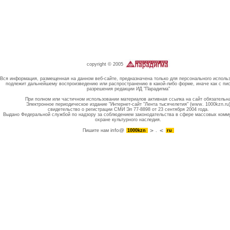
copyright © 2005
Вся информация, размещенная на данном веб-сайте, предназначена только для персонального исполь
подлежит дальнейшему воспроизведению или распространению в какой-либо форме, иначе как с пи
разрешения редакции ИД "Парадигма"
При полном или частичном использовании материалов активная ссылка на сайт обязательн
Электронное периодическое издание "Интернет-сайт "Лента тысячелетия" (www. 1000kzn.ru
свидетельство о регистрации СМИ Эл 77-8898 от 23 сентября 2004 года.
Выдано Федеральной службой по надзору за соблюдением законодательства в сфере массовых комм
охране культурного наследия.
info@
Пишите нам
1000kzn
.
ru