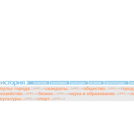
политики
экономики
культуры
религии
архитектуры
ин
пульс города
скандалы
общество
город
хозяйство
бизнес
наука и образование
п
культуры
спорт