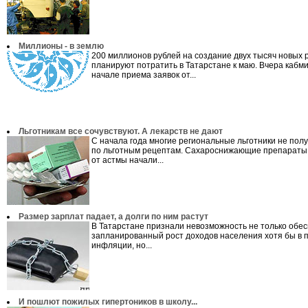
Миллионы - в землю
200 миллионов рублей на создание двух тысяч новых 
планируют потратить в Татарстане к маю. Вчера кабм
начале приема заявок от...
Льготникам все сочувствуют. А лекарств не дают
С начала года многие региональные льготники не пол
по льготным рецептам. Сахароснижающие препараты 
от астмы начали...
Размер зарплат падает, а долги по ним растут
В Татарстане признали невозможность не только обе
запланированный рост доходов населения хотя бы в 
инфляции, но...
И пошлют пожилых гипертоников в школу...