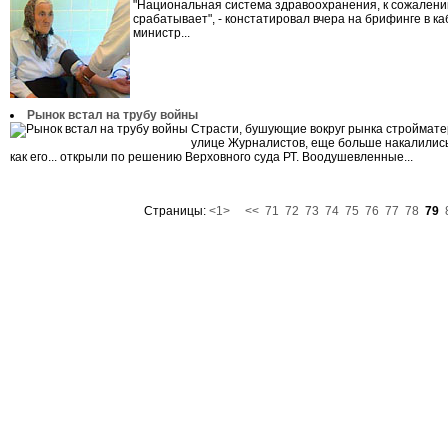
"Национальная система здравоохранения, к сожалени
срабатывает", - констатировал вчера на брифинге в к
министр...
Рынок встал на трубу войны
Страсти, бушующие вокруг рынка строймате
улице Журналистов, еще больше накалились
как его... открыли по решению Верховного суда РТ. Воодушевленные...
Страницы:
<1>
<<
71
72
73
74
75
76
77
78
79