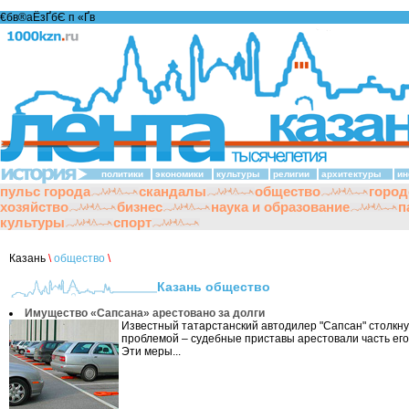
€бв®аЁзҐбЄ п «Ґ­в
политики
экономики
культуры
религии
архитектуры
ин
пульс города
скандалы
общество
город
хозяйство
бизнес
наука и образование
п
культуры
спорт
Казань
\
общество
\
Казань общество
Имущество «Сапсана» арестовано за долги
Известный татарстанский автодилер "Сапсан" столкну
проблемой – судебные приставы арестовали часть его
Эти меры...