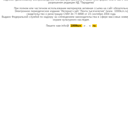
разрешения редакции ИД "Парадигма"
При полном или частичном использовании материалов активная ссылка на сайт обязательн
Электронное периодическое издание "Интернет-сайт "Лента тысячелетия" (www. 1000kzn.ru
свидетельство о регистрации СМИ Эл 77-8898 от 23 сентября 2004 года.
Выдано Федеральной службой по надзору за соблюдением законодательства в сфере массовых комм
охране культурного наследия.
info@
Пишите нам
1000kzn
.
ru