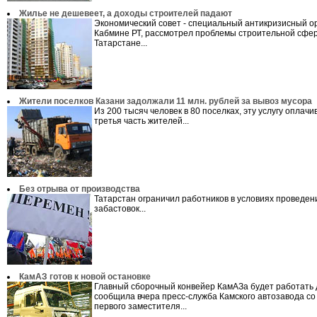
Жилье не дешевеет, а доходы строителей падают
Экономический совет - специальный антикризисный о
Кабмине РТ, рассмотрел проблемы строительной сфе
Татарстане...
Жители поселков Казани задолжали 11 млн. рублей за вывоз мусора
Из 200 тысяч человек в 80 поселках, эту услугу оплачи
третья часть жителей...
Без отрыва от производства
Татарстан ограничил работников в условиях проведен
забастовок...
КамАЗ готов к новой остановке
Главный сборочный конвейер КамАЗа будет работать 
сообщила вчера пресс-служба Камского автозавода со
первого заместителя...