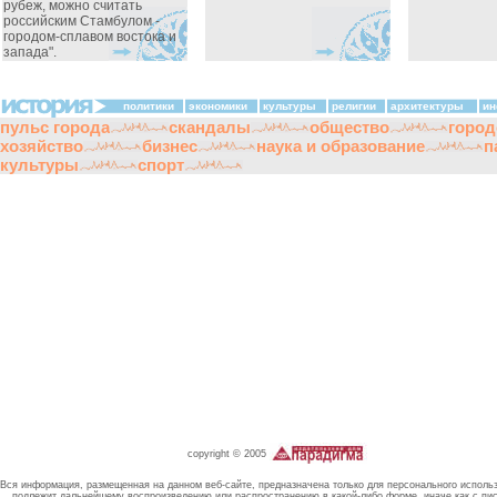
рубеж, можно считать
российским Стамбулом -
городом-сплавом востока и
запада".
политики
экономики
культуры
религии
архитектуры
ин
пульс города
скандалы
общество
город
хозяйство
бизнес
наука и образование
п
культуры
спорт
copyright © 2005
Вся информация, размещенная на данном веб-сайте, предназначена только для персонального исполь
подлежит дальнейшему воспроизведению или распространению в какой-либо форме, иначе как с пи