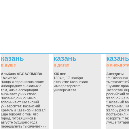
казань
казань
казан
в душе
в датах
в анекдот
Альбина АБСАЛЯМОВА.
XIX век
Анекдоты
"Алифба"
1804 г., 17 ноября -
*** Обзорная 
"Когда я спрашиваю своих
открытие Казанского
тысячелетней
иногородних знакомых о
Императорского
"Лучшие пробк
том, какие ассоциации
университета.
Татарстан об
вызывает у них слово
российский п
"Казань", они обычно
жалобой на п
вспоминают Казанский
"Незваный го
университет, Казанский
татарина". П
Кремль и Казанский вокзал.
жалобу рассм
Еще говорят о том, что
постановил: 
город, готовящийся в
говорить: "Не
августе будущего года
лучше татари
перешагнуть тысячелетний