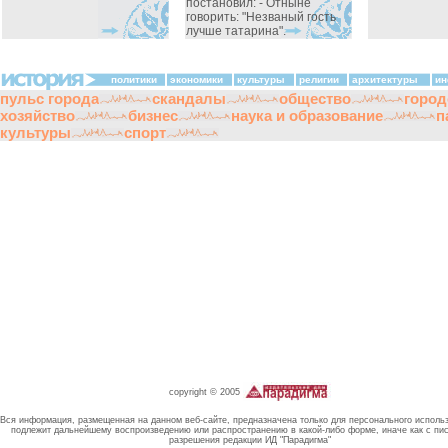
постановил: - Отныне
говорить: "Незваный гость
лучше татарина".
политики
экономики
культуры
религии
архитектуры
ин
пульс города
скандалы
общество
город
хозяйство
бизнес
наука и образование
п
культуры
спорт
copyright © 2005
Вся информация, размещенная на данном веб-сайте, предназначена только для персонального исполь
подлежит дальнейшему воспроизведению или распространению в какой-либо форме, иначе как с пи
разрешения редакции ИД "Парадигма"