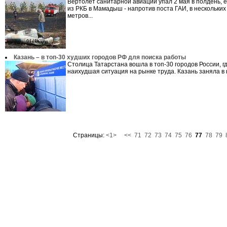
Вертолет санитарной авиации упал 2 мая в полдень, 
из РКБ в Мамадыш - напротив поста ГАИ, в нескольких
метров...
Казань – в топ-30 худших городов РФ для поиска работы
Столица Татарстана вошла в топ-30 городов России, г
наихудшая ситуация на рынке труда. Казань заняла в н
Страницы:
<1>
<<
71
72
73
74
75
76
77
78
79