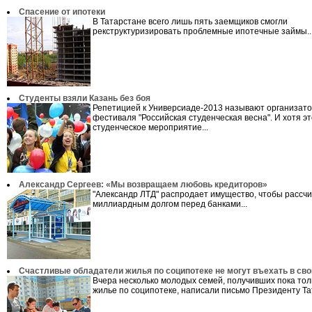
Спасение от ипотеки
В Татарстане всего лишь пять заемщиков смогли
рекструктуризировать проблемные ипотечные займы..
Студенты взяли Казань без боя
Репетицией к Универсиаде-2013 называют организат
фестиваля "Российская студенческая весна". И хотя эт
студенческое мероприятие...
Александр Сергеев: «Мы возвращаем любовь кредиторов»
"Александр ЛТД" распродает имущество, чтобы рассчи
миллиардным долгом перед банками...
Счастливые обладатели жилья по соципотеке не могут въехать в св
Вчера несколько молодых семей, получивших пока тол
жилье по соципотеке, написали письмо Президенту Тат