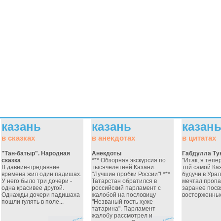
казань
казань
казан
в сказках
в анекдотах
в цитатах
"Тан-батыр". Народная
Анекдоты
Габдулла Тук
сказка
*** Обзорная экскурсия по
"Итак, я тепе
В давние-предавние
тысячелетней Казани:
той самой Каз
времена жил один падишах.
"Лучшие пробки России"! ***
будучи в Урал
У него было три дочери -
Татарстан обратился в
мечтал пропа
одна красивее другой.
российский парламент с
заранее пос
Однажды дочери падишаха
жалобой на пословицу
восторженные 
пошли гулять в поле...
"Незваный гость хуже
татарина". Парламент
жалобу рассмотрел и