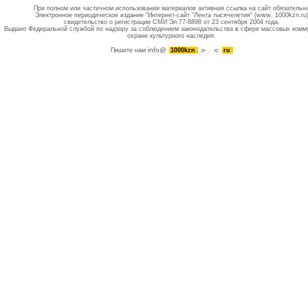
При полном или частичном использовании материалов активная ссылка на сайт обязательн
Электронное периодическое издание "Интернет-сайт "Лента тысячелетия" (www. 1000kzn.ru
свидетельство о регистрации СМИ Эл 77-8898 от 23 сентября 2004 года.
Выдано Федеральной службой по надзору за соблюдением законодательства в сфере массовых комм
охране культурного наследия.
info@
Пишите нам
1000kzn
.
ru