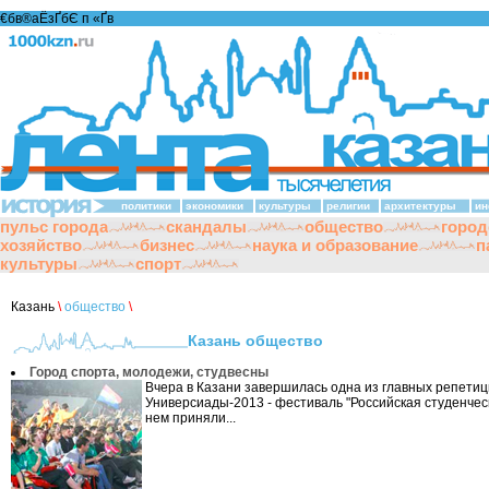
€бв®аЁзҐбЄ п «Ґ­в
политики
экономики
культуры
религии
архитектуры
ин
пульс города
скандалы
общество
город
хозяйство
бизнес
наука и образование
п
культуры
спорт
Казань
\
общество
\
Казань общество
Город спорта, молодежи, студвесны
Вчера в Казани завершилась одна из главных репети
Универсиады-2013 - фестиваль "Российская студенческ
нем приняли...