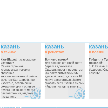
казань
казань
казан
в тайнах
в рецептах
в поэзии
Кул-Шариф: зазеркалье
Бэлиш с тыквой
Габдулла Тук
истории?
Для бэлиша с тыквой тесто
лошадей"
Самая странная
берется дрожжевое.
"...О Казань, 
кремлевская история
Сделать пирог и перед тем
бодрость! Св
связана с
как поставить в печь или
Казань!"
восстанавливаемой сейчас
духовой шкаф, дать ему 10
мечетью Кул Шариф. Как
минут расстояться. Затем
известно, летописи не
смазать верх бэлиша сырым
сохранили для нас ни ее
яйцом и посадить в печь...
облика, ни точного места
расположения, ни даже
названия...