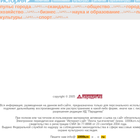
политики
экономики
культуры
религии
архитектуры
ин
пульс города
скандалы
общество
город
хозяйство
бизнес
наука и образование
п
культуры
спорт
copyright © 2005
Вся информация, размещенная на данном веб-сайте, предназначена только для персонального исполь
подлежит дальнейшему воспроизведению или распространению в какой-либо форме, иначе как с пи
разрешения редакции ИД "Парадигма"
При полном или частичном использовании материалов активная ссылка на сайт обязательн
Электронное периодическое издание "Интернет-сайт "Лента тысячелетия" (www. 1000kzn.ru
свидетельство о регистрации СМИ Эл 77-8898 от 23 сентября 2004 года.
Выдано Федеральной службой по надзору за соблюдением законодательства в сфере массовых комм
охране культурного наследия.
info@
Пишите нам
1000kzn
.
ru