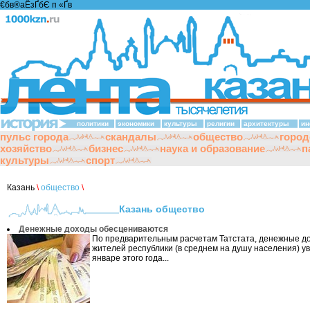
€бв®аЁзҐбЄ п «Ґ­в
политики
экономики
культуры
религии
архитектуры
ин
пульс города
скандалы
общество
город
хозяйство
бизнес
наука и образование
п
культуры
спорт
Казань
\
общество
\
Казань общество
Денежные доходы обесцениваются
По предварительным расчетам Татстата, денежные д
жителей республики (в среднем на душу населения) у
январе этого года...