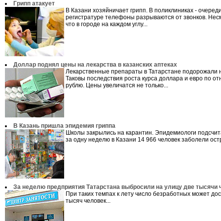
Грипп атакует
В Казани хозяйничает грипп. В поликлиниках - очереди
регистратуре телефоны разрываются от звонков. Несм
что в городе на каждом углу...
Доллар поднял цены на лекарства в казанских аптеках
Лекарственные препараты в Татарстане подорожали 
Таковы последствия роста курса доллара и евро по о
рублю. Цены увеличатся не только...
В Казань пришла эпидемия гриппа
Школы закрылись на карантин. Эпидемиологи подсчита
за одну неделю в Казани 14 966 человек заболели ост
За неделю предприятия Татарстана выбросили на улицу две тысячи 
При таких темпах к лету число безработных может дос
тысяч человек...