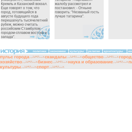
Кремль и Казанский вокзал.
жалобу рассмотрел и
Еще говорят о том, что
постановил: - Отныне
город, готовящийся в
говорить: "Незваный гость
августе будущего года
лучше татарина".
перешагнуть тысячелетний
рубеж, можно считать
российским Стамбулом -
городом-сплавом востока и
запада".
политики
экономики
культуры
религии
архитектуры
ин
пульс города
скандалы
общество
город
хозяйство
бизнес
наука и образование
п
культуры
спорт