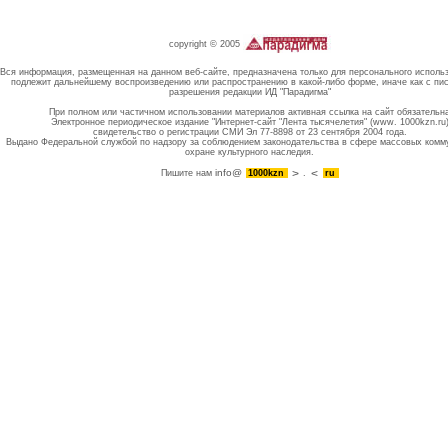
copyright © 2005
Вся информация, размещенная на данном веб-сайте, предназначена только для персонального исполь
подлежит дальнейшему воспроизведению или распространению в какой-либо форме, иначе как с пи
разрешения редакции ИД "Парадигма"
При полном или частичном использовании материалов активная ссылка на сайт обязательн
Электронное периодическое издание "Интернет-сайт "Лента тысячелетия" (www. 1000kzn.ru
свидетельство о регистрации СМИ Эл 77-8898 от 23 сентября 2004 года.
Выдано Федеральной службой по надзору за соблюдением законодательства в сфере массовых комм
охране культурного наследия.
info@
Пишите нам
1000kzn
.
ru