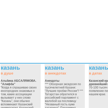
казань
казань
казан
в душе
в анекдотах
в датах
Альбина АБСАЛЯМОВА.
Анекдоты
Казанский кр
"Алифба"
*** Обзорная экскурсия по
древнейший 
"Когда я спрашиваю своих
тысячелетней Казани:
70-100 тысяч 
иногородних знакомых о
"Лучшие пробки России"! ***
появление пе
том, какие ассоциации
Татарстан обратился в
нашем крае.
вызывает у них слово
российский парламент с
"Казань", они обычно
жалобой на пословицу
вспоминают Казанский
"Незваный гость хуже
университет, Казанский
татарина". Парламент