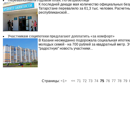
Перевыполнили годовой план. По безработице
К последней декаде мая количество официальных без
Татарстане перевалило за 61,3 тыс. человек. Расчет
республиканской...
Участникам соципотеки предлагают доплатить «за комфорт»
В Казани неожиданно подорожала социальная ипотек
молодых семей - на 700 рублей за квадратный метр. Э
"радостную" новость участники...
Страницы:
<1>
<<
71
72
73
74
75
76
77
78
79