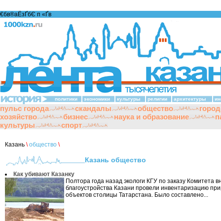
€бв®аЁзҐбЄ п «Ґ­в
политики
экономики
культуры
религии
архитектуры
ин
пульс города
скандалы
общество
город
хозяйство
бизнес
наука и образование
п
культуры
спорт
Казань
\
общество
\
Казань общество
Как убивают Казанку
Полтора года назад экологи КГУ по заказу Комитета 
благоустройства Казани провели инвентаризацию пр
объектов столицы Татарстана. Было составлено...