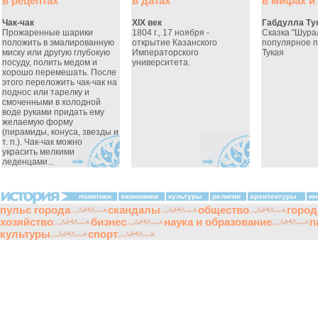
в рецептах
в датах
в мифах и
Чак-чак
XIX век
Габдулла Ту
Прожаренные шарики
1804 г., 17 ноября -
Сказка "Шура
положить в эмалированную
открытие Казанского
популярное 
миску или другую глубокую
Императорского
Тукая
посуду, полить медом и
университета.
хорошо перемешать. После
этого переложить чак-чак на
поднос или тарелку и
смоченными в холодной
воде руками придать ему
желаемую форму
(пирамиды, конуса, звезды и
т. п.). Чак-чак можно
украсить мелкими
леденцами...
политики
экономики
культуры
религии
архитектуры
ин
пульс города
скандалы
общество
город
хозяйство
бизнес
наука и образование
п
культуры
спорт