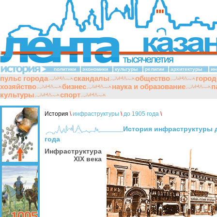
политики
экономики
культуры
религии
архитектуры
ин
пульс города
скандалы
общество
город
хозяйство
бизнес
наука и образование
п
культуры
спорт
История
\
инфраструктуры
\
до 1905 года
\
История инфраструктуры 
года
Инфраструктура
XIX века