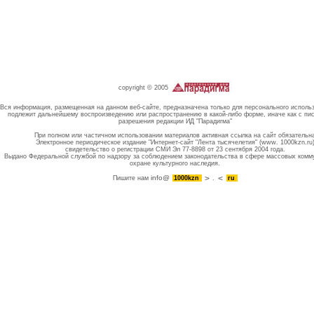
copyright © 2005
Вся информация, размещенная на данном веб-сайте, предназначена только для персонального исполь
подлежит дальнейшему воспроизведению или распространению в какой-либо форме, иначе как с пи
разрешения редакции ИД "Парадигма"
При полном или частичном использовании материалов активная ссылка на сайт обязательн
Электронное периодическое издание "Интернет-сайт "Лента тысячелетия" (www. 1000kzn.ru
свидетельство о регистрации СМИ Эл 77-8898 от 23 сентября 2004 года.
Выдано Федеральной службой по надзору за соблюдением законодательства в сфере массовых комм
охране культурного наследия.
info@
Пишите нам
1000kzn
.
ru