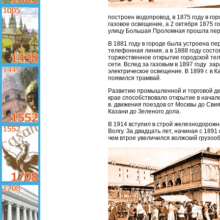
построен водопровод, в 1875 году в го
газовое освещение, а 2 октября 1875 г
улицу Большая Проломная прошла перв
В 1881 году в городе была устроена пе
телефонная линия, а в 1888 году состо
торжественное открытие городской те
сети. Вслед за газовым в 1897 году за
электрическое освещение. В 1899 г. в К
появился трамвай.
Развитию промышленной и торговой де
крае способствовало открытие в начал
в. движения поездов от Москвы до Свия
Казани до Зеленого дола.
В 1914 вступил в строй железнодорожн
Волгу. За двадцать лет, начиная с 1891 
чем втрое увеличился волжский грузоо