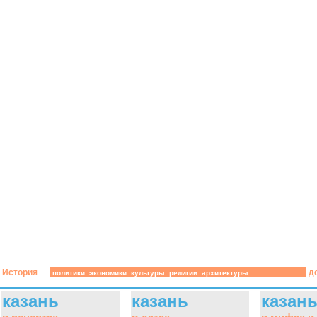
История
д
политики
экономики
культуры
религии
архитектуры
казань
казань
казан