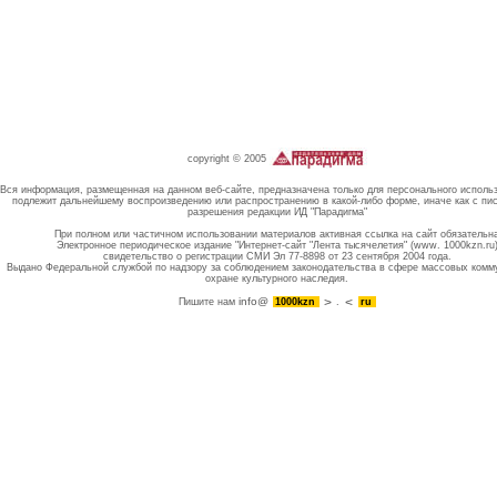
copyright © 2005
Вся информация, размещенная на данном веб-сайте, предназначена только для персонального исполь
подлежит дальнейшему воспроизведению или распространению в какой-либо форме, иначе как с пи
разрешения редакции ИД "Парадигма"
При полном или частичном использовании материалов активная ссылка на сайт обязательн
Электронное периодическое издание "Интернет-сайт "Лента тысячелетия" (www. 1000kzn.ru
свидетельство о регистрации СМИ Эл 77-8898 от 23 сентября 2004 года.
Выдано Федеральной службой по надзору за соблюдением законодательства в сфере массовых комм
охране культурного наследия.
info@
Пишите нам
1000kzn
.
ru