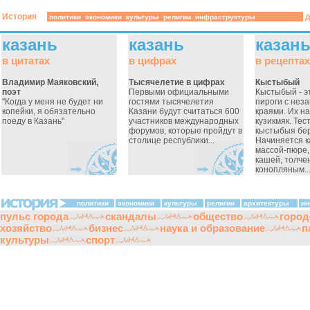
История
д
политики
экономики
культуры
религии
инфраструктуры
казань
казань
казан
в цитатах
в цифрах
в рецептах
Владимир Маяковский,
Тысячелетие в цифрах
Кыстыбый
поэт
Первыми официальными
Кыстыбый - э
"Когда у меня не будет ни
гостями тысячелетия
пироги с не
копейки, я обязательно
Казани будут считаться 600
краями. Их н
поеду в Казань"
участников международных
кузикмяк. Тес
форумов, которые пройдут в
кыстыбыя бер
столице республики...
Начиняется 
массой-пюре
кашей, толч
конопляным..
политики
экономики
культуры
религии
архитектуры
ин
пульс города
скандалы
общество
город
хозяйство
бизнес
наука и образование
п
культуры
спорт