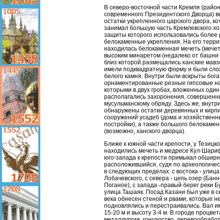
В северо-восточной части Кремля (райо
современного Президентского Дворца) 
остатки укрепленного царского двора, к
занимал большую часть Кремлевского хо
защиты которого использовались более
белокаменные укрепления. На его терр
находилась белокаменная мечеть (мечет
высоким минаретом (недалеко от башни
близ которой размещались ханские мавз
имели подквадратную форму и были сло
белого камня. Внутри были вскрыты бога
орнаментированные резные гипсовые на
которыми в двух гробах, вложенных один 
располагались захоронения, совершенн
мусульманскому обряду. Здесь же, внутри
обнаружены остатки деревянных и кирп
сооружений усадеб (дома и хозяйствен
постройки), а также большого белокамен
(возможно, ханского дворца).
Ближе к южной части крепости, у Тезицко
находились мечеть и медресе Кул-Шариф
юго-запада к крепости примыкал обширн
расположившийся, судя по археологичес
в следующих пределах: с востока - улица
Лобачевского, с севера - цепь озер (Бан
Поганое), с запада -правый берег реки Бул
улица Ташаяк. Посад Казани был уже в 
века обнесен стеной и рвами, которые 
подновлялись и перестраивались. Вал 
15-20 м и высоту 3-4 м. В городе процве
металлургия, гончарство, деревообработ