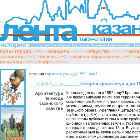
политики
экономики
культуры
религии
архитектуры
ин
пульс города
скандалы
общество
город
хозяйство
бизнес
наука и образование
п
культуры
спорт
История
\
архитектуры
\
до 1552 года
\
История архитектуры до 1
Архитектура
Как выглядел город в 1552 году? Крепост
XVI веках занимала почти всю территор
периода
современного Кремля, ограничиваясь с ю
Казанского
укреплениями, шедшими по краям так н
ханства
Тезицкого оврага. Укрепления цитадели 
глубокого (до 3 м) рва и вала, поверх ко
наставлены дубовые стены в виде срубов
шириной), заполненных землей. Укрепл
площадь города достигала 13 га. Внутри
раскопками был выявлен целый ряд пост
имел в основном деревянную застройку.