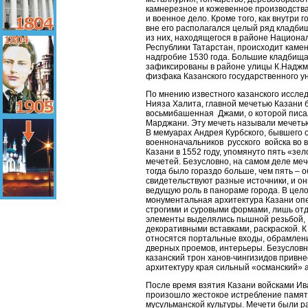
камнерезное и кожевенное производств
и военное дело. Кроме того, как внутри го
вне его располагался целый ряд кладбищ
из них, находящегося в районе Национа
Республики Татарстан, происходит каме
надгробие 1530 года. Большие кладбища
зафиксированы в районе улицы К.Наджм
физфака Казанского государственного у
По мнению известного казанского иссле
Нияза Халита, главной мечетью Казани 
восьмибашенная Джами, о которой пис
Марджани. Эту мечеть называли мечеть
В мемуарах Андрея Курбского, бывшего 
военноначальников русского войска во 
Казани в 1552 году, упомянуто пять «зел
мечетей. Безусловно, на самом деле меч
тогда было гораздо больше, чем пять – о
свидетельствуют разные источники, и он
ведущую роль в панораме города. В цел
монументальная архитектура Казани оп
строгими и суровыми формами, лишь от
элементы выделялись пышной резьбой,
декоративными вставками, раскраской. К
относятся портальные входы, обрамлен
дверных проемов, интерьеры. Безусловн
казанский трон ханов-чингизидов привне
архитектуру края сильный «османский» а
После время взятия Казани войсками Ив
произошло жестокое истребление памят
мусульманской культуры. Мечети были 