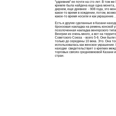
"удревнив" ее почти на сто лет. В том же
кремле была найдена еще одна монета,
дирхем, еще древнее - 908 года, это мо
какое-то время в хождении, потом, возм
какое-то время носили и как украшение
Есть и другие сделанные в Казани наход
бронзовая накладка на ремень конской у
позолоченная накладка венгерского типа
Венгрии их очень много, а вот на терри
Советского Союза - всего 5-6. Они были
только до середины 10 века. Это. Она то
использовалась как женское украшение. 
находки свидетельствует о крепких ме
торговых связях средневековой Казани 
стран.