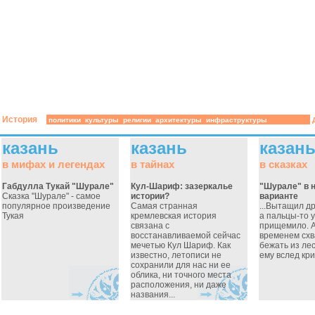
История
политики
культуры
религии
архитектуры
инфраструктуры
казань
казань
казан
в мифах и легендах
в тайнах
в сказках
Габдулла Тукай "Шурале"
Кул-Шариф: зазеркалье
"Шурале" в 
Сказка "Шурале" - самое
истории?
варианте
популярное произведение
Самая странная
...Вытащил др
Тукая
кремлевская история
а пальцы-то 
связана с
прищемило. А
восстанавливаемой сейчас
временем схв
мечетью Кул Шариф. Как
бежать из ле
известно, летописи не
ему вслед крич
сохранили для нас ни ее
облика, ни точного места
расположения, ни даже
названия...