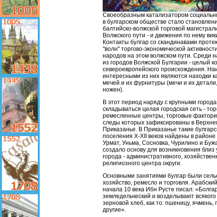
Своеобразным катализатором социальн
в булгарском обществе стало становлен
балтийско-волжской торговой магистрали
Волжского пути - и движения по нему вик
Контакты булгар со скандинавами проте
"волн" торгово-экономической активност
народов на этом волжском пути. Среди н
из городов Волжской Булгарии - целый 
североевропейского происхождения. На
интересными из них являются находки к
мечей и их фурнитуры (мечи и их детали
ножен).
В этот период наряду с крупными город
складываться целая городская сеть - тор
ремесленные центры, торговые фактории
следы которых зафиксированы в Верхне
Приказанье. В Приказанье такие булгарс
поселения X-XII веков найдены в районе
Урмат, Уньма, Сосновка, Чурилино и Бужа
создало основу для возникновения близ 
города - административного, хозяйствен
религиозного центра округи.
Основными занятиями булгар были сель
хозяйство, ремесло и торговля. Арабски
начала 10 века Ибн Русте писал: «Болга
земледельческий и возделывают всякого
зерновой хлеб, как то: пшеницу, ячмень, 
другие».