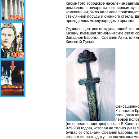
Кроме того, городское население заним
ремеслом - гончарным, ювелирным, куз
кожевенным; было налажено производст
стеклянной посуды и оконного стекла. Д
проводились международные ярмарки.
Одним из центров международной торго
Казань, имевшая экономические связи с
Западной Европы, Средней Азии, Ближн
Киевской Русью.
Сенсационно
Казанском К
свинцовая ч
первой поло
(по определению профессора Я.Хасковой
929-930 годов), которая не только указа
булгар со странами Средней Европы, но
скорректировать дату начала чеканки мо