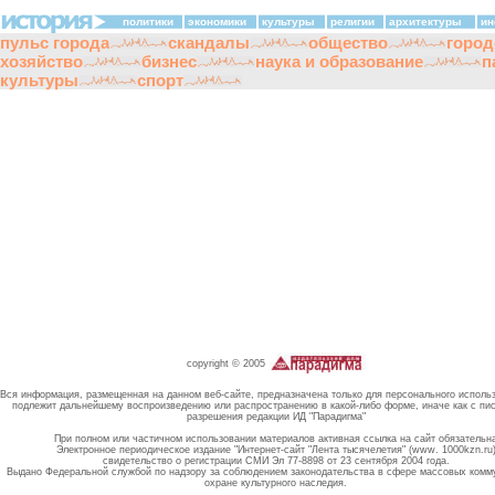
политики
экономики
культуры
религии
архитектуры
ин
пульс города
скандалы
общество
город
хозяйство
бизнес
наука и образование
п
культуры
спорт
copyright © 2005
Вся информация, размещенная на данном веб-сайте, предназначена только для персонального исполь
подлежит дальнейшему воспроизведению или распространению в какой-либо форме, иначе как с пи
разрешения редакции ИД "Парадигма"
При полном или частичном использовании материалов активная ссылка на сайт обязательн
Электронное периодическое издание "Интернет-сайт "Лента тысячелетия" (www. 1000kzn.ru
свидетельство о регистрации СМИ Эл 77-8898 от 23 сентября 2004 года.
Выдано Федеральной службой по надзору за соблюдением законодательства в сфере массовых комм
охране культурного наследия.