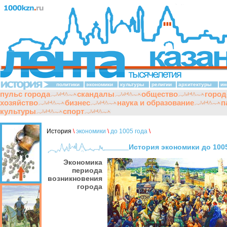
политики
экономики
культуры
религии
архитектуры
ин
пульс города
скандалы
общество
город
хозяйство
бизнес
наука и образование
п
культуры
спорт
История
\
экономики
\
до 1005 года
\
История экономики до 100
Экономика
периода
возникновения
города