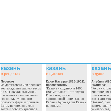
казань
казань
казан
в рецептах
в цитатах
в душе
Перемяч
Каюм Насыри (1825-1902),
Альбина АБ
Из дрожжевого или пресного
просветитель
"Алифба"
теста сделать шарики весом
"Казань находится в 1400
"Когда я спр
по 50 г, обвалять в муке и
километрах от Петербурга.
иногородних 
раскатать из них лепешки.
Красивый, хорошо
том, какие а
На середину лепешки
застроенный город. Озеро
вызывает у н
положить фарш и примять.
Кабан и Булак делят Казань
"Казань", они
Затем приподнять края
пополам..."
вспоминают 
теста и собрать красиво в
университет,