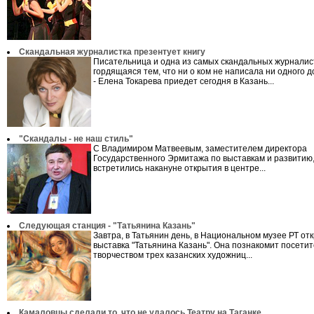
Скандальная журналистка презентует книгу
Писательница и одна из самых скандальных журналист
гордящаяся тем, что ни о ком не написала ни одного д
- Елена Токарева приедет сегодня в Казань...
"Скандалы - не наш стиль"
С Владимиром Матвеевым, заместителем директора
Государственного Эрмитажа по выставкам и развитию
встретились накануне открытия в центре...
Следующая станция - "Татьянина Казань"
Завтра, в Татьянин день, в Национальном музее РТ от
выставка "Татьянина Казань". Она познакомит посетит
творчеством трех казанских художниц...
Камаловцы сделали то, что не удалось Театру на Таганке