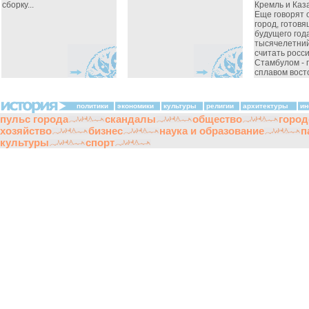
сборку...
Кремль и Каза
Еще говорят о
город, готовя
будущего год
тысячелетний
считать росс
Стамбулом - 
сплавом восто
политики
экономики
культуры
религии
архитектуры
ин
пульс города
скандалы
общество
город
хозяйство
бизнес
наука и образование
п
культуры
спорт