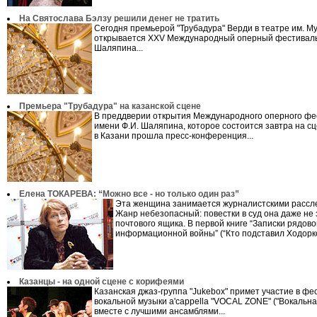
На Святослава Бэлзу решили денег не тратить
Сегодня премьерой "Трубадура" Верди в театре им. 
открывается XXV Международный оперный фестиваль 
Шаляпина...
Премьера "Трубадура" на казанской сцене
В преддверии открытия Международного оперного фе
имени Ф.И. Шаляпина, которое состоится завтра на с
в Казани прошла пресс-конференция...
Елена ТОКАРЕВА: “Можно все - но только один раз”
Эта женщина занимается журналистскими рассл
Жанр небезопасный: повестки в суд она даже не 
почтового ящика. В первой книге “Записки рядово
информационной войны” (“Кто подставил Ходорков
Казанцы - на одной сцене с корифеями
Казанская джаз-группа "Jukebox" примет участие в фе
вокальной музыки a'cappella "VOCAL ZONE" ("Вокальна
вместе с лучшими ансамблями...