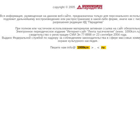
copyright © 2005
Вся информация, размещенная на данном веб-сайте, предназначена только для персонального исполь
подлежит дальнейшему воспроизведению или распространению в какой-либо форме, иначе как с пи
разрешения редакции ИД "Парадигма"
При полном или частичном использовании материалов активная ссылка на сайт обязательн
Электронное периодическое издание "Интернет-сайт "Лента тысячелетия" (www. 1000kzn.ru
свидетельство о регистрации СМИ Эл 77-8898 от 23 сентября 2004 года.
Выдано Федеральной службой по надзору за соблюдением законодательства в сфере массовых комм
охране культурного наследия.
info@
Пишите нам
1000kzn
.
ru