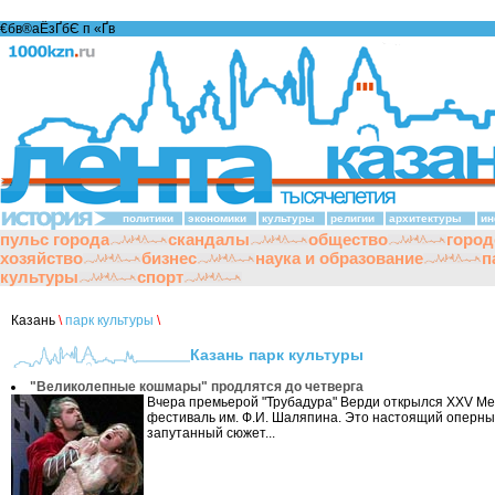
€бв®аЁзҐбЄ п «Ґ­в
политики
экономики
культуры
религии
архитектуры
ин
пульс города
скандалы
общество
город
хозяйство
бизнес
наука и образование
п
культуры
спорт
Казань
\
парк культуры
\
Казань парк культуры
"Великолепные кошмары" продлятся до четверга
Вчера премьерой "Трубадура" Верди открылся XXV 
фестиваль им. Ф.И. Шаляпина. Это настоящий оперный
запутанный сюжет...