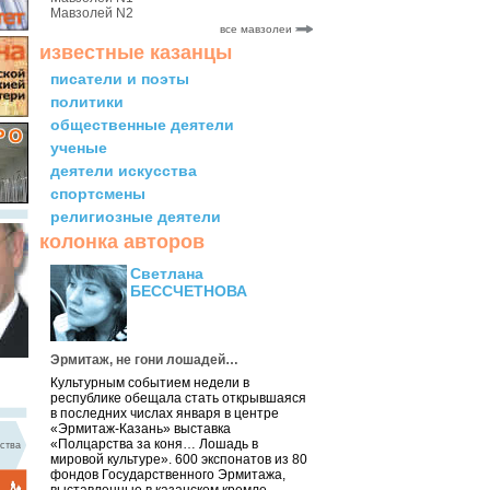
Мавзолей N2
все мавзолеи
известные казанцы
писатели и поэты
политики
общественные деятели
ученые
деятели искусства
спортсмены
религиозные деятели
колонка авторов
Светлана
БЕССЧЕТНОВА
Эрмитаж, не гони лошадей…
Культурным событием недели в
республике обещала стать открывшаяся
в последних числах января в центре
«Эрмитаж-Казань» выставка
«Полцарства за коня… Лошадь в
ства
мировой культуре». 600 экспонатов из 80
фондов Государственного Эрмитажа,