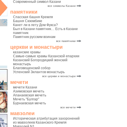
Современный символ Казани
все символы Казани
памятники
Спасская башня Кремля
Башня Сююмбике
Канет ли в лету Дом Фукса?
Был в Казани памятник… Есть в Казани
памятник
Памятник русским воинам
все памятники
церкви и монастыри
казанские храмы
Самые-самые храмы Казанской епархии
Казанский Богородицкий женский
монастырь
Благовещенский собор
Успенский Зилантов монастырь
все церкви и монастыри
мечети
мечети Казани
Азимовская мечеть
Апанаевская мечеть
Мечеть "Булгар"
Бурнаевская мечеть
все мечети
мавзолеи
Историческая атрибутация захоронений
из мавзолеев Казанского Кремля
Мавзолей N1