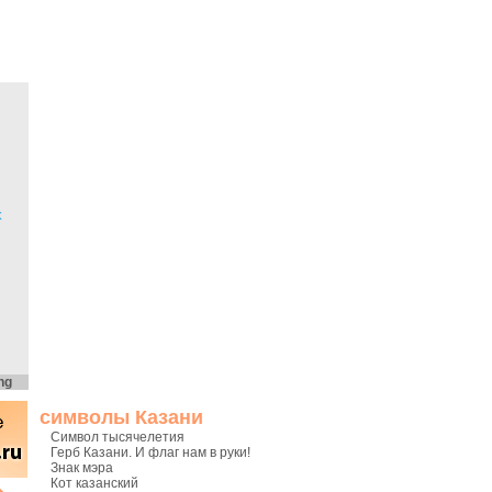
х
ng
символы Казани
Символ тысячелетия
Герб Казани. И флаг нам в руки!
Знак мэра
Кот казанский