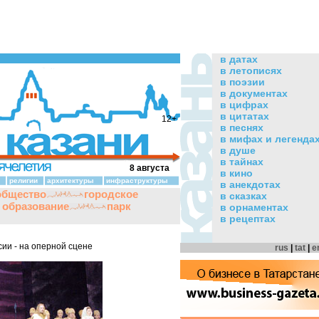
в датах
в летописях
в поэзии
в документах
в цифрах
в цитатах
12+
в песнях
в мифах и легенда
в душе
в тайнах
8 августа
в кино
религии
архитектуры
инфраструктуры
в анекдотах
общество
городское
в сказках
и образование
парк
в орнаментах
в рецептах
ии - на оперной сцене
rus
|
tat
|
e