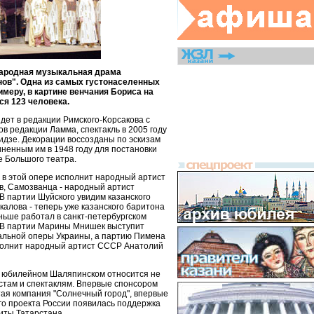
народная музыкальная драма
нов". Одна из самых густонаселенных
римеру, в картине венчания Бориса на
ся 123 человека.
идет в редакции Римского-Корсакова с
в редакции Ламма, спектакль в 2005 году
дзе. Декорации воссозданы по эскизам
ненным им в 1948 году для постановки
е Большого театра.
 в этой опере исполнит народный артист
в, Самозванца - народный артист
В партии Шуйского увидим казанского
алова - теперь уже казанского баритона
ьше работал в санкт-петербургском
о. В партии Марины Мнишек выступит
альной оперы Украины, а партию Пимена
полнит народный артист СССР Анатолий
на юбилейном Шаляпинском относится не
истам и спектаклям. Впервые спонсором
ая компания "Солнечный город", впервые
го проекта России появилась поддержка
иты Татарстана.