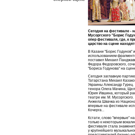
Сегодня на фестивале - 
Мусоргского "Борис Году
опер фестиваля, где, к п
царство на сцене находят
В Казани "Борис Годунов" 
использованием фрагменто
поставил Михаил Панджави
Федора Федоровского, сочи
"Бориса Годунова" на сцен
Сегодня заглавную партию
Татарстана Михаил Казако
Украины Александр Гурец. 
тенора Олега Мачина, Щелк
Юрия Ившина, который ран
театре им. М. Мусоргског
Анжела Швачка из Национ
впервые на фестивале ис
Кочерга...
Кстати, слово "впервые" 
только к некоторым вокал
фестиваля стала знаменит
у крупнейшего музыкально
представителей бизнес-эл