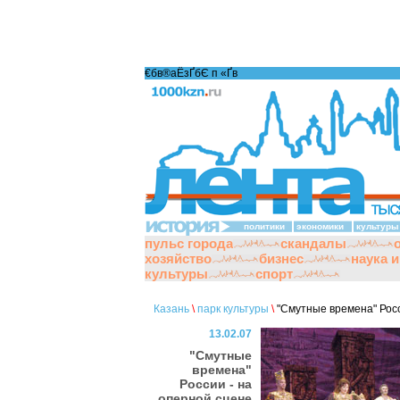
€бв®аЁзҐбЄ п «Ґ­в
политики
экономики
культуры
пульс города
скандалы
хозяйство
бизнес
наука 
культуры
спорт
Казань
\
парк культуры
\
"Смутные времена" Росс
13.02.07
"Смутные
времена"
России - на
оперной сцене