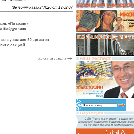
"Вечерняя Казань" №20 от 13.02.07
валь «По краям»
ля Шайдуллина
ие с участием 50 артистов
пит с лекцией
все статьи раздела
Сайт "Лента тысячелетия" создан при
финансовой поддержке Федерального агент
по печати и массовым коммуникациям