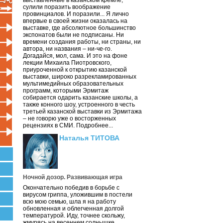
выставленные в казанском кремле,
сулили поразить воображение
провинциалов. И поразили... Я лично
впервые в своей жизни оказалась на
выставке, где абсолютное большинство
экспонатов были не подписаны. Ни
времени создания работы, ни страны, ни
автора, ни названия – ни-че-го.
Догадайся, мол, сама. И это на фоне
лекции Михаила Пиотровского,
приуроченной к открытию казанской
выставки, широко разрекламированных
мультимедийных образовательных
программ, которыми Эрмитаж
собирается одарить казанские школы, а
также конного шоу, устроенного в честь
третьей казанской выставки из Эрмитажа
– не говорю уже о восторженных
рецензиях в СМИ. Подробнее...
Наталья ТИТОВА
Ночной дозор. Развивающая игра
Окончательно победив в борьбе с
вирусом гриппа, уложившим в постели
всю мою семью, шла я на работу
обновленная и облегченная долгой
температурой. Иду, точнее скольжу,
жмурясь на весеннем солнышке.