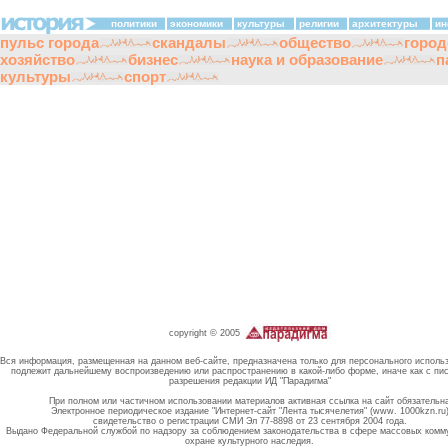
политики
экономики
культуры
религии
архитектуры
ин
пульс города
скандалы
общество
город
хозяйство
бизнес
наука и образование
п
культуры
спорт
copyright © 2005
Вся информация, размещенная на данном веб-сайте, предназначена только для персонального исполь
подлежит дальнейшему воспроизведению или распространению в какой-либо форме, иначе как с пи
разрешения редакции ИД "Парадигма"
При полном или частичном использовании материалов активная ссылка на сайт обязательн
Электронное периодическое издание "Интернет-сайт "Лента тысячелетия" (www. 1000kzn.ru
свидетельство о регистрации СМИ Эл 77-8898 от 23 сентября 2004 года.
Выдано Федеральной службой по надзору за соблюдением законодательства в сфере массовых комм
охране культурного наследия.