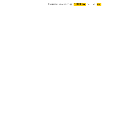
info@
Пишите нам
1000kzn
.
ru