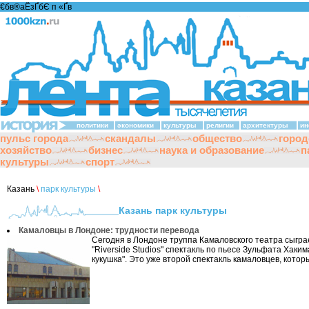
€бв®аЁзҐбЄ п «Ґ­в
политики
экономики
культуры
религии
архитектуры
ин
пульс города
скандалы
общество
город
хозяйство
бизнес
наука и образование
п
культуры
спорт
Казань
\
парк культуры
\
Казань парк культуры
Камаловцы в Лондоне: трудности перевода
Сегодня в Лондоне труппа Камаловского театра сыгра
"Riverside Studios" спектакль по пьесе Зульфата Хаки
кукушка". Это уже второй спектакль камаловцев, которы