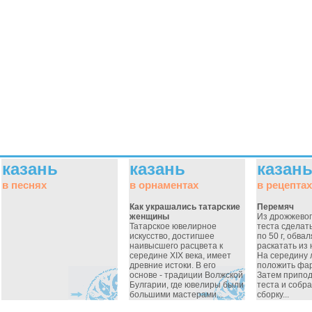
казань
казань
казан
в песнях
в орнаментах
в рецептах
Как украшались татарские
Перемяч
женщины
Из дрожжевог
Татарское ювелирное
теста сделат
искусство, достигшее
по 50 г, обвал
наивысшего расцвета к
раскатать из
середине XIX века, имеет
На середину
древние истоки. В его
положить фар
основе - традиции Волжской
Затем припод
Булгарии, где ювелиры были
теста и собра
большими мастерами...
сборку...