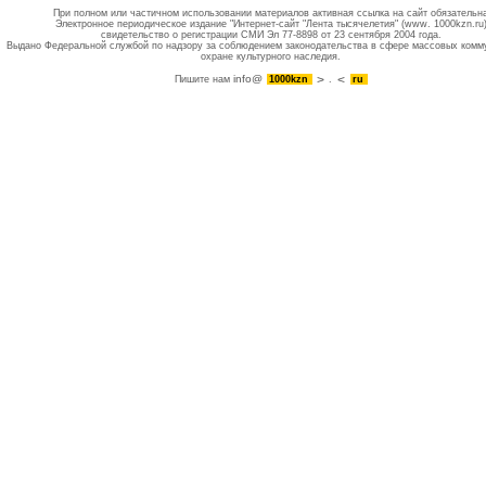
При полном или частичном использовании материалов активная ссылка на сайт обязательн
Электронное периодическое издание "Интернет-сайт "Лента тысячелетия" (www. 1000kzn.ru
свидетельство о регистрации СМИ Эл 77-8898 от 23 сентября 2004 года.
Выдано Федеральной службой по надзору за соблюдением законодательства в сфере массовых комм
охране культурного наследия.
info@
Пишите нам
1000kzn
.
ru