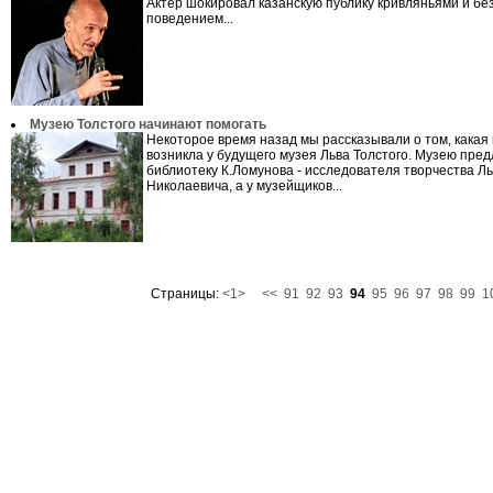
Актер шокировал казанскую публику кривляньями и б
поведением...
Музею Толстого начинают помогать
Некоторое время назад мы рассказывали о том, какая
возникла у будущего музея Льва Толстого. Музею пред
библиотеку К.Ломунова - исследователя творчества Л
Николаевича, а у музейщиков...
Страницы:
<1>
<<
91
92
93
94
95
96
97
98
99
1