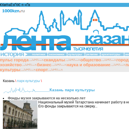
€бв®аЁзҐбЄ п «Ґ­в
политики
экономики
культуры
религии
архитектуры
ин
пульс города
скандалы
общество
город
хозяйство
бизнес
наука и образование
п
культуры
спорт
Казань
\
парк культуры
\
Казань парк культуры
Фонды музея закрываются на несколько лет
Национальный музей Татарстана начинает работу в н
Его фонды закрываются на сверку...