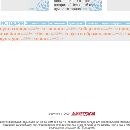
постановил: - Отныне
говорить: "Незваный гость
лучше татарина".
политики
экономики
культуры
религии
архитектуры
ин
пульс города
скандалы
общество
город
хозяйство
бизнес
наука и образование
п
культуры
спорт
copyright © 2005
Вся информация, размещенная на данном веб-сайте, предназначена только для персонального исполь
подлежит дальнейшему воспроизведению или распространению в какой-либо форме, иначе как с пи
разрешения редакции ИД "Парадигма"