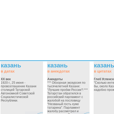
казань
казань
казан
в датах
в анекдотах
в цитатах
ХХ век
Анекдоты
Глеб Успенск
1920 г., 25 июня -
*** Обзорная экскурсия по
"Сколько инте
провозглашение Казани
тысячелетней Казани:
бы, около Каз
столицей Татарской
"Лучшие пробки России"! ***
надобно прож
Автономной Советской
Татарстан обратился в
Социалистической
российский парламент с
Республики.
жалобой на пословицу
"Незваный гость хуже
татарина". Парламент
жалобу рассмотрел и