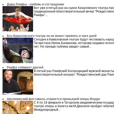
Дары Раифы - любовь и сострадание
Вот уже в пятый раз на сцене Качаловского театра п
традиционный благотворительный вечер “Рождествен
Раифы”...
Без Камаловского театра он не может прожить и трех дней
Сегодня в Камаловском театре будут чествовать наро
Татарстана Ирека Багманова, которому недавно испо
лет. Но прежде публика увидит самый...
Раифа собирает друзей
В пятый раз Раифский Богородицкий мужской монаст
благотворительный концерт “Рождественский дар Раиф
Шаляпинский фестиваль откроется премьерой оперы Верди
С 6 по 18 февраля в Татарском академическом госуда
театре оперы и балета им.М.Джалиля пройдет юбиле
Международный...