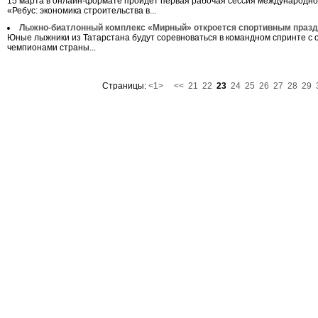
15 марта в онлайн-формате пройдет первая рабочая сессия международн
«Ребус: экономика строительства в...
Лыжно-биатлонный комплекс «Мирный» откроется спортивным праз
Юные лыжники из Татарстана будут соревноваться в командном спринте с
чемпионами страны...
Страницы:
<1>
<<
21
22
23
24
25
26
27
28
29