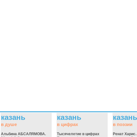
казань
казань
казан
в душе
в цифрах
в поэзии
Альбина АБСАЛЯМОВА.
Тысячелетие в цифрах
Ренат Харис.