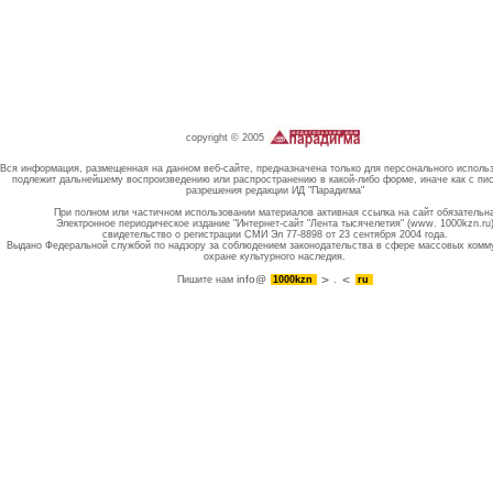
copyright © 2005
Вся информация, размещенная на данном веб-сайте, предназначена только для персонального исполь
подлежит дальнейшему воспроизведению или распространению в какой-либо форме, иначе как с пи
разрешения редакции ИД "Парадигма"
При полном или частичном использовании материалов активная ссылка на сайт обязательн
Электронное периодическое издание "Интернет-сайт "Лента тысячелетия" (www. 1000kzn.ru
свидетельство о регистрации СМИ Эл 77-8898 от 23 сентября 2004 года.
Выдано Федеральной службой по надзору за соблюдением законодательства в сфере массовых комм
охране культурного наследия.
info@
Пишите нам
1000kzn
.
ru