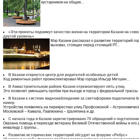
кустарников на общую...
«Эти проекты поднимут качество жизни на территории Казани на сов
другой уровень»
Мэр Казани рассказал о развитии территорий го
вызовах, стоящих перед столицей РТ...
В Казани откроется центр для родителей особенных детей
Ход ремонтных работ проинспектировал Мэр города Ильсур Метшин...
В Авиастроительном районе Казани отремонтируют пять улиц
Это позволит уменьшить пробки при въезде в город с федеральной трассы 
В Казани к системе видеонаблюдения за светофорами подключили б
камер
Устройства появились на перекрестках улиц Профсоюзной – Астрономическ
Московской – Камала, Павлюхина – Шаляпина и др.
С начала года в Казани зарегистрировано 70 обращений о подтоплени
Оказана помощь в переезде ветерану Великой Отечественной войны и его 
инвалиду 1 группы...
Развитие исторических территорий обсудят на форуме «Ребус»