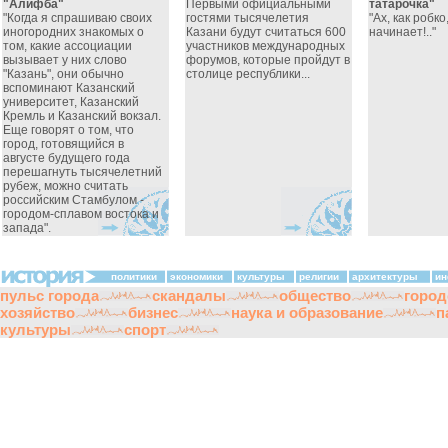
"Алифба"
Первыми официальными
татарочка"
"Когда я спрашиваю своих
гостями тысячелетия
"Ах, как робко
иногородних знакомых о
Казани будут считаться 600
начинает!.."
том, какие ассоциации
участников международных
вызывает у них слово
форумов, которые пройдут в
"Казань", они обычно
столице республики...
вспоминают Казанский
университет, Казанский
Кремль и Казанский вокзал.
Еще говорят о том, что
город, готовящийся в
августе будущего года
перешагнуть тысячелетний
рубеж, можно считать
российским Стамбулом -
городом-сплавом востока и
запада".
политики
экономики
культуры
религии
архитектуры
ин
пульс города
скандалы
общество
город
хозяйство
бизнес
наука и образование
п
культуры
спорт