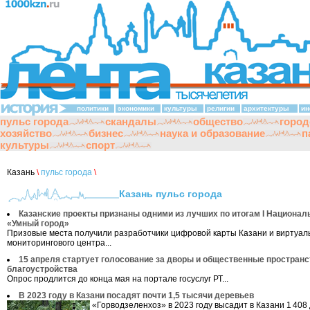
политики
экономики
культуры
религии
архитектуры
ин
пульс города
скандалы
общество
город
хозяйство
бизнес
наука и образование
п
культуры
спорт
Казань
\
пульс города
\
Казань пульс города
Казанские проекты признаны одними из лучших по итогам I Национал
«Умный город»
Призовые места получили разработчики цифровой карты Казани и виртуал
мониторингового центра...
15 апреля стартует голосование за дворы и общественные пространс
благоустройства
Опрос продлится до конца мая на портале госуслуг РТ...
В 2023 году в Казани посадят почти 1,5 тысячи деревьев
«Горводзеленхоз» в 2023 году высадит в Казани 1 408