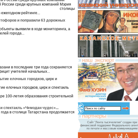
ей России среди крупных компаний
Мэрия
столицы
 ежегодном рейтинге...
етофоров и поправили 63 дорожных
бъекты выявили в ходе мониторинга, а
елей города...
азани в последние три года сохраняется
ицит учителей начальных...
ытие елочных городков, цирк и
ере 100-летия образования строительной
и спектакль «Чемодан чудес»...
 года в столице Татарстана продолжается
Сайт "Лента тысячелетия" создан при
финансовой поддержке Федерального агент
по печати и массовым коммуникациям