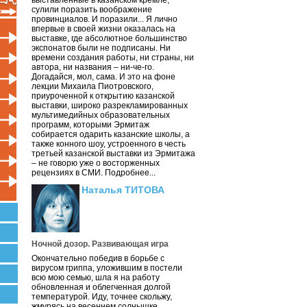
выставленные в казанском кремле,
сулили поразить воображение
провинциалов. И поразили... Я лично
впервые в своей жизни оказалась на
выставке, где абсолютное большинство
экспонатов были не подписаны. Ни
времени создания работы, ни страны, ни
автора, ни названия – ни-че-го.
Догадайся, мол, сама. И это на фоне
лекции Михаила Пиотровского,
приуроченной к открытию казанской
выставки, широко разрекламированных
мультимедийных образовательных
программ, которыми Эрмитаж
собирается одарить казанские школы, а
также конного шоу, устроенного в честь
третьей казанской выставки из Эрмитажа
– не говорю уже о восторженных
рецензиях в СМИ. Подробнее...
Наталья ТИТОВА
Ночной дозор. Развивающая игра
Окончательно победив в борьбе с
вирусом гриппа, уложившим в постели
всю мою семью, шла я на работу
обновленная и облегченная долгой
температурой. Иду, точнее скольжу,
жмурясь на весеннем солнышке.