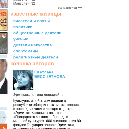
Мавзолей N2
все мавзолеи
известные казанцы
писатели и поэты
политики
общественные деятели
ученые
деятели искусства
спортсмены
религиозные деятели
колонка авторов
Светлана
БЕССЧЕТНОВА
Эрмитаж, не гони лошадей…
Культурным событием недели в
республике обещала стать открывшаяся
в последних числах января в центре
«Эрмитаж-Казань» выставка
«Полцарства за коня… Лошадь в
ства
мировой культуре». 600 экспонатов из 80
фондов Государственного Эрмитажа,