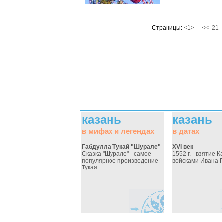
Страницы:
<1>
<<
21
казань
казань
в мифах и легендах
в датах
Габдулла Тукай "Шурале"
XVI век
Сказка "Шурале" - самое
1552 г. - взятие 
популярное произведение
войсками Ивана Г
Тукая