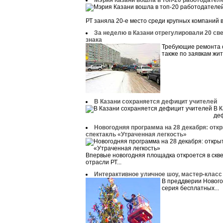
Мэрия Казани вошла в топ-20 работодател
РТ заняла 20-е место среди крупных компаний в
За неделю в Казани отрегулировали 20 св
знака
Требующие ремонта о
также по заявкам жит
В Казани сохраняется дефицит учителей
В К
деф
Новогодняя программа на 28 декабря: откр
спектакль «Утраченная легкость»
Впервые новогодняя площадка откроется в скв
отрасли РТ...
Интерактивное уличное шоу, мастер-класс 
В преддверии Нового
серия бесплатных...