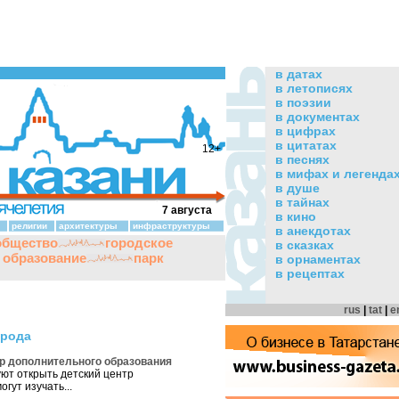
в датах
в летописях
в поэзии
в документах
в цифрах
в цитатах
12+
в песнях
в мифах и легенда
в душе
в тайнах
7 августа
в кино
религии
архитектуры
инфраструктуры
в анекдотах
общество
городское
в сказках
и образование
парк
в орнаментах
в рецептах
rus
|
tat
|
e
орода
тр дополнительного образования
уют открыть детский центр
гут изучать...