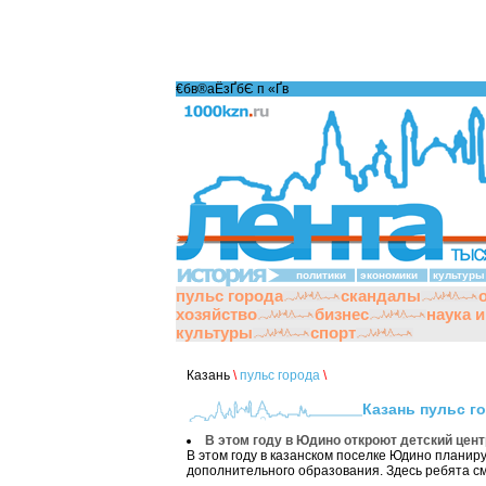
€бв®аЁзҐбЄ п «Ґ­в
политики
экономики
культуры
пульс города
скандалы
хозяйство
бизнес
наука 
культуры
спорт
Казань
\
пульс города
\
Казань пульс г
В этом году в Юдино откроют детский цен
В этом году в казанском поселке Юдино планир
дополнительного образования. Здесь ребята смо