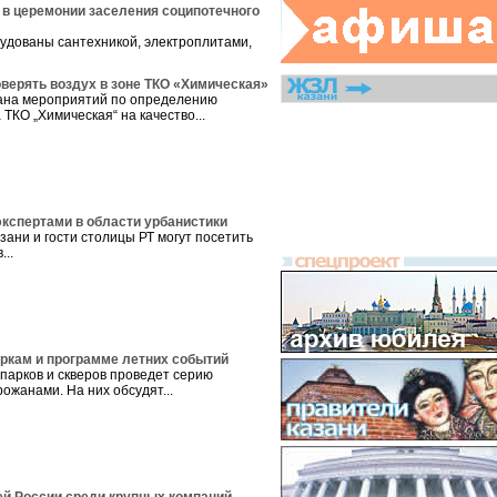
 в церемонии заселения соципотечного
рудованы сантехникой, электроплитами,
оверять воздух в зоне ТКО «Химическая»
ана мероприятий по определению
ТКО „Химическая“ на качество...
экспертами в области урбанистики
зани и гости столицы РТ могут посетить
...
аркам и программе летних событий
парков и скверов проведет серию
рожанами. На них обсудят...