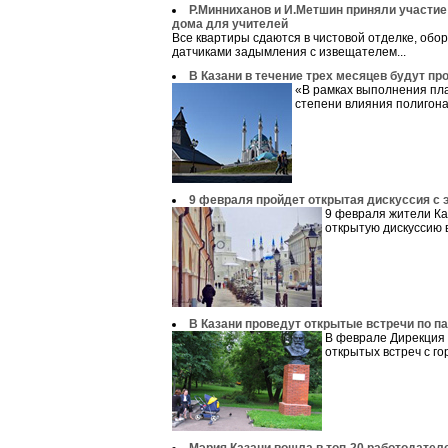
Р.Минниханов и И.Метшин приняли участие
дома для учителей
Все квартиры сдаются в чистовой отделке, обо
датчиками задымления с извещателем...
В Казани в течение трех месяцев будут пр
«В рамках выполнения пл
степени влияния полигона 
9 февраля пройдет открытая дискуссия с 
9 февраля жители Ка
открытую дискуссию в
В Казани проведут открытые встречи по п
В феврале Дирекция 
открытых встреч с го