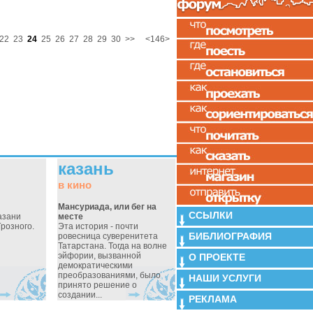
22
23
24
25
26
27
28
29
30
>>
<146>
казань
в кино
Мансуриада, или бег на
ССЫЛКИ
Казани
месте
розного.
Эта история - почти
БИБЛИОГРАФИЯ
ровесница суверенитета
Татарстана. Тогда на волне
эйфории, вызванной
О ПРОЕКТЕ
демократическими
преобразованиями, было
НАШИ УСЛУГИ
принято решение о
создании...
РЕКЛАМА