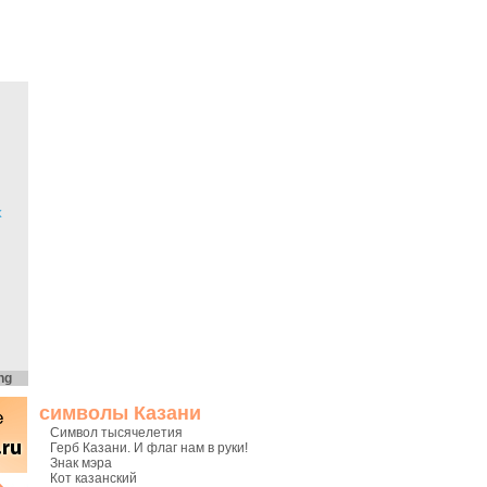
х
ng
символы Казани
Символ тысячелетия
Герб Казани. И флаг нам в руки!
Знак мэра
Кот казанский