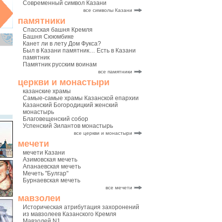
Современный символ Казани
все символы Казани
памятники
Спасская башня Кремля
Башня Сююмбике
Канет ли в лету Дом Фукса?
Был в Казани памятник… Есть в Казани
памятник
Памятник русским воинам
все памятники
церкви и монастыри
казанские храмы
Самые-самые храмы Казанской епархии
Казанский Богородицкий женский
монастырь
Благовещенский собор
Успенский Зилантов монастырь
все церкви и монастыри
мечети
мечети Казани
Азимовская мечеть
Апанаевская мечеть
Мечеть "Булгар"
Бурнаевская мечеть
все мечети
мавзолеи
Историческая атрибутация захоронений
из мавзолеев Казанского Кремля
Мавзолей N1