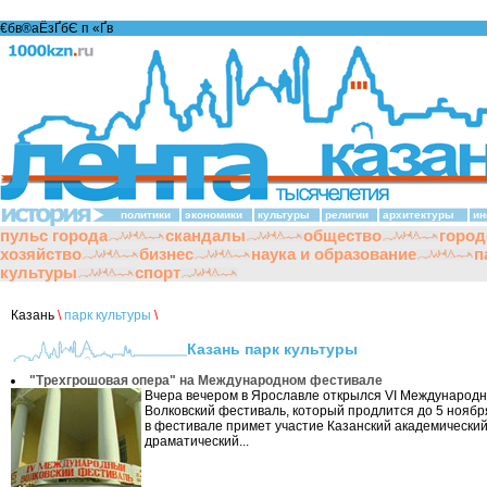
€бв®аЁзҐбЄ п «Ґ­в
политики
экономики
культуры
религии
архитектуры
ин
пульс города
скандалы
общество
город
хозяйство
бизнес
наука и образование
п
культуры
спорт
Казань
\
парк культуры
\
Казань парк культуры
"Трехгрошовая опера" на Международном фестивале
Вчера вечером в Ярославле открылся VI Международ
Волковский фестиваль, который продлится до 5 ноября
в фестивале примет участие Казанский академически
драматический...