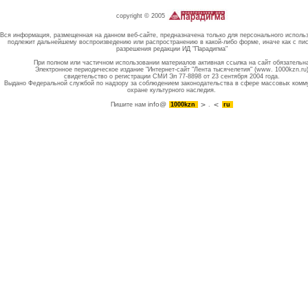
copyright © 2005
Вся информация, размещенная на данном веб-сайте, предназначена только для персонального исполь
подлежит дальнейшему воспроизведению или распространению в какой-либо форме, иначе как с пи
разрешения редакции ИД "Парадигма"
При полном или частичном использовании материалов активная ссылка на сайт обязательн
Электронное периодическое издание "Интернет-сайт "Лента тысячелетия" (www. 1000kzn.ru
свидетельство о регистрации СМИ Эл 77-8898 от 23 сентября 2004 года.
Выдано Федеральной службой по надзору за соблюдением законодательства в сфере массовых комм
охране культурного наследия.
info@
Пишите нам
1000kzn
.
ru