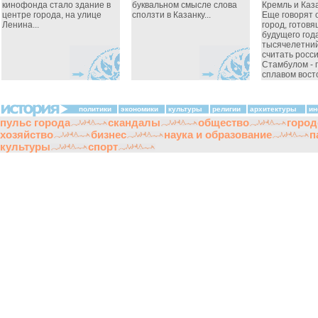
кинофонда стало здание в
буквальном смысле слова
Кремль и Каза
центре города, на улице
сползти в Казанку...
Еще говорят о
Ленина...
город, готовя
будущего год
тысячелетний
считать росс
Стамбулом - 
сплавом восто
политики
экономики
культуры
религии
архитектуры
ин
пульс города
скандалы
общество
город
хозяйство
бизнес
наука и образование
п
культуры
спорт