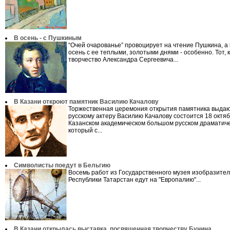
В осень - с Пушкиным
“Очей очарованье” провоцирует на чтение Пушкина, 
осень с ее теплыми, золотыми днями - особенно. Тот, 
творчество Александра Сергеевича...
В Казани откроют памятник Василию Качалову
Торжественная церемония открытия памятника выда
русскому актеру Василию Качалову состоится 18 октяб
Казанском академическом большом русском драматиче
который с...
Символисты поедут в Бельгию
Восемь работ из Государственного музея изобразител
Республики Татарстан едут на "Европалию"...
В Казани открылась выставка, посвященная творчеству Бунина