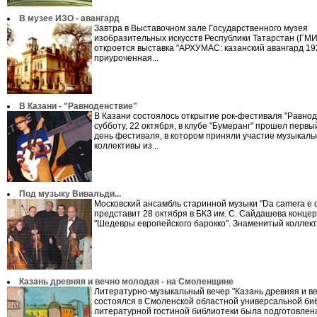
В музее ИЗО - авангард
Завтра в Выставочном зале Государственного музея
изобразительных искусств Республики Татарстан (ГМ
откроется выставка "АРХУМАС: казанский авангард 192
приуроченная...
В Казани - "Равноденствие"
В Казани состоялось открытие рок-фестиваля "Равнод
субботу, 22 октября, в клубе "Бумеранг" прошел перв
день фестиваля, в котором приняли участие музыкал
коллективы из...
Под музыку Вивальди...
Московский ансамбль старинной музыки "Da camera e d
представит 28 октября в БКЗ им. С. Сайдашева концер
"Шедевры европейского барокко". Знаменитый коллекти
Казань древняя и вечно молодая - на Смоленщине
Литературно-музыкальный вечер "Казань древняя и в
состоялся в Смоленской областной универсальной биб
литературной гостиной библиотеки была подготовлена