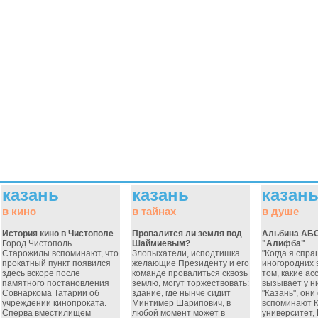
казань
казань
казан
в кино
в тайнах
в душе
История кино в Чистополе
Провалится ли земля под
Альбина АБ
Город Чистополь.
Шаймиевым?
"Алифба"
Старожилы вспоминают, что
Злопыхатели, исподтишка
"Когда я спр
прокатный пункт появился
желающие Президенту и его
иногородних 
здесь вскоре после
команде провалиться сквозь
том, какие а
памятного постановления
землю, могут торжествовать:
вызывает у н
Совнаркома Татарии об
здание, где нынче сидит
"Казань", они
учреждении кинопроката.
Минтимер Шарипович, в
вспоминают 
Сперва вместилищем
любой момент может в
университет,