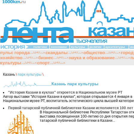
политики
экономики
культуры
религии
архитектуры
ин
пульс города
скандалы
общество
город
хозяйство
бизнес
наука и образование
п
культуры
спорт
Казань
\
парк культуры
\
Казань парк культуры
"История Казани в куклах" откроется в Национальном музее РТ
Автор выставки "История Казани в куклах", которая открывается 4 января в
Национальном музее РТ, воспитатель эстетического цикла высшей категории
Первой татарской публичной библиотеке Казани исполняется 100 лет
В Национальной библиотеке Республики Татарстан от
выставка посвященная 100-летию со дня открытия пе
татарской публичной библиотеки в Казани...