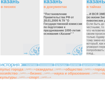
казань
казань
казан
в песнях
в документах
в тайнах
"Постановление
... И ВСЯ З
Правительства РФ от
(из жизни Зи
28.01.2000 N 79 "О
поволжских 
Государственной комиссии
Если быть до
по подготовке к
честными, то
празднованию 1000-летия
что человече
основания г.Казани" "
своим проис
только Адаму 
тому змею-ис
который, как 
уговорил пер
попробовать
плод...
политики
экономики
культуры
религии
архитектуры
ин
пульс города
скандалы
общество
город
хозяйство
бизнес
наука и образование
п
культуры
спорт