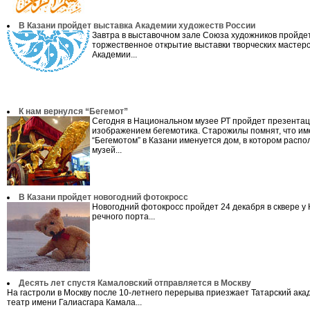
В Казани пройдет выставка Академии художеств России
Завтра в выставочном зале Союза художников пройде
торжественное открытие выставки творческих мастер
Академии...
К нам вернулся “Бегемот”
Сегодня в Национальном музее РТ пройдет презентац
изображением бегемотика. Старожилы помнят, что и
“Бегемотом” в Казани именуется дом, в котором расп
музей...
В Казани пройдет новогодний фотокросс
Новогодний фотокросс пройдет 24 декабря в сквере у 
речного порта...
Десять лет спустя Камаловский отправляется в Москву
На гастроли в Москву после 10-летнего перерыва приезжает Татарский ака
театр имени Галиасгара Камала...