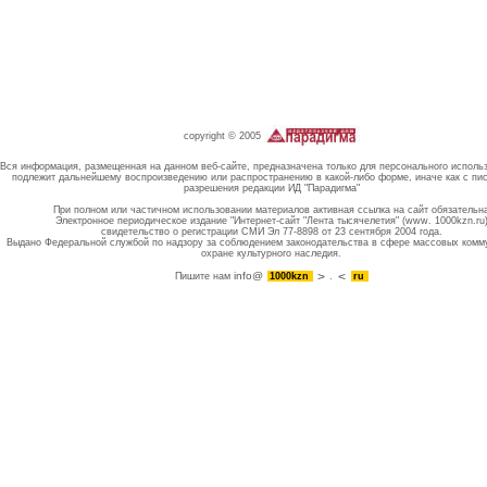
copyright © 2005
Вся информация, размещенная на данном веб-сайте, предназначена только для персонального исполь
подлежит дальнейшему воспроизведению или распространению в какой-либо форме, иначе как с пи
разрешения редакции ИД "Парадигма"
При полном или частичном использовании материалов активная ссылка на сайт обязательн
Электронное периодическое издание "Интернет-сайт "Лента тысячелетия" (www. 1000kzn.ru
свидетельство о регистрации СМИ Эл 77-8898 от 23 сентября 2004 года.
Выдано Федеральной службой по надзору за соблюдением законодательства в сфере массовых комм
охране культурного наследия.
info@
Пишите нам
1000kzn
.
ru