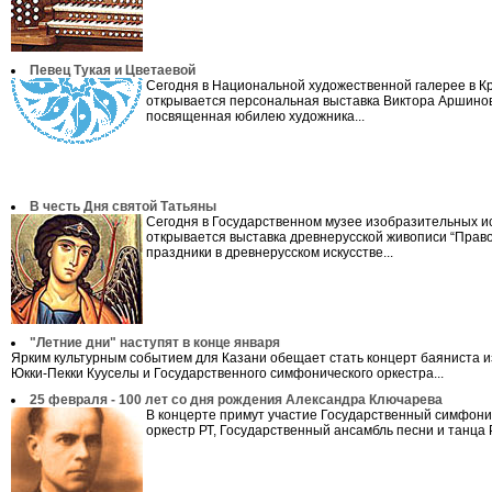
Певец Тукая и Цветаевой
Сегодня в Национальной художественной галерее в К
открывается персональная выставка Виктора Аршино
посвященная юбилею художника...
В честь Дня святой Татьяны
Сегодня в Государственном музее изобразительных ис
открывается выставка древнерусской живописи “Прав
праздники в древнерусском искусстве...
"Летние дни" наступят в конце января
Ярким культурным событием для Казани обещает стать концерт баяниста 
Юкки-Пекки Кууселы и Государственного симфонического оркестра...
25 февраля - 100 лет со дня рождения Александра Ключарева
В концерте примут участие Государственный симфони
оркестр РТ, Государственный ансамбль песни и танца Р