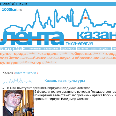
€бв®аЁзҐбЄ п «Ґ­в
политики
экономики
культуры
религии
архитектуры
ин
пульс города
скандалы
общество
город
хозяйство
бизнес
наука и образование
п
культуры
спорт
Казань
\
парк культуры
\
Казань парк культуры
В БКЗ выступит органист-виртуоз Владимир Хомяков
5 февраля гостем органного вечера в Государственн
концертном зале станет заслуженный артист России,
органист-виртуоз Владимир Хомяков...