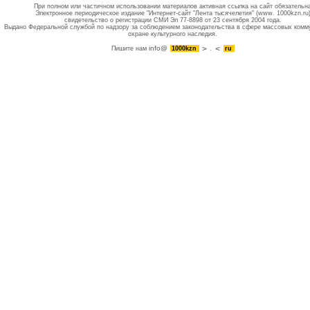
При полном или частичном использовании материалов активная ссылка на сайт обязательн
Электронное периодическое издание "Интернет-сайт "Лента тысячелетия" (www. 1000kzn.ru
свидетельство о регистрации СМИ Эл 77-8898 от 23 сентября 2004 года.
Выдано Федеральной службой по надзору за соблюдением законодательства в сфере массовых комм
охране культурного наследия.
info@
Пишите нам
1000kzn
.
ru