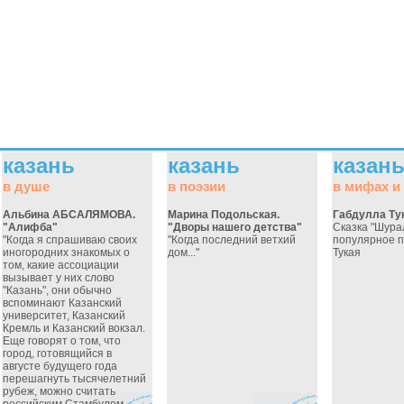
казань
казань
казан
в душе
в поэзии
в мифах и
Альбина АБСАЛЯМОВА.
Марина Подольская.
Габдулла Ту
"Алифба"
"Дворы нашего детства"
Сказка "Шура
"Когда я спрашиваю своих
"Когда последний ветхий
популярное 
иногородних знакомых о
дом..."
Тукая
том, какие ассоциации
вызывает у них слово
"Казань", они обычно
вспоминают Казанский
университет, Казанский
Кремль и Казанский вокзал.
Еще говорят о том, что
город, готовящийся в
августе будущего года
перешагнуть тысячелетний
рубеж, можно считать
российским Стамбулом -