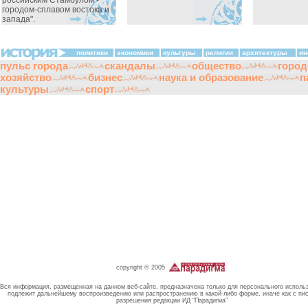
городом-сплавом востока и
запада".
политики
экономики
культуры
религии
архитектуры
ин
пульс города
скандалы
общество
город
хозяйство
бизнес
наука и образование
п
культуры
спорт
copyright © 2005
Вся информация, размещенная на данном веб-сайте, предназначена только для персонального исполь
подлежит дальнейшему воспроизведению или распространению в какой-либо форме, иначе как с пи
разрешения редакции ИД "Парадигма"