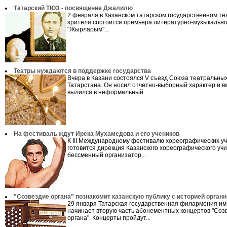
Татарский ТЮЗ - посвящение Джалилю
2 февраля в Казанском татарском государственном те
зрителя состоится премьера литературно-музыкальн
"Жырларым"...
Театры нуждаются в поддержке государства
Вчера в Казани состоялся V съезд Союза театральны
Татарстана. Он носил отчетно-выборный характер и в
вылился в неформальный...
На фестиваль ждут Ирека Мухамедова и его учеников
К III Международному фестивалю хореографических у
готовится дирекция Казанского хореографического уч
бессменный организатор...
"Созвездие органа" познакомит казанскую публику с историей орган
29 января Татарская государственная филармония им.
начинает вторую часть абонементных концертов "Соз
органа". Концерты пройдут...