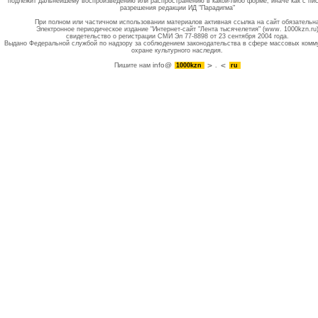
подлежит дальнейшему воспроизведению или распространению в какой-либо форме, иначе как с пи
разрешения редакции ИД "Парадигма"
При полном или частичном использовании материалов активная ссылка на сайт обязательн
Электронное периодическое издание "Интернет-сайт "Лента тысячелетия" (www. 1000kzn.ru
свидетельство о регистрации СМИ Эл 77-8898 от 23 сентября 2004 года.
Выдано Федеральной службой по надзору за соблюдением законодательства в сфере массовых комм
охране культурного наследия.
info@
Пишите нам
1000kzn
.
ru