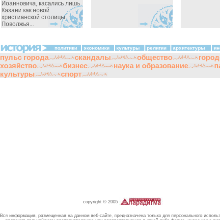
Иоанновича, касались лишь
Казани как новой
христианской столицы
Поволжья...
политики
экономики
культуры
религии
архитектуры
ин
пульс города
скандалы
общество
город
хозяйство
бизнес
наука и образование
п
культуры
спорт
copyright © 2005
Вся информация, размещенная на данном веб-сайте, предназначена только для персонального исполь