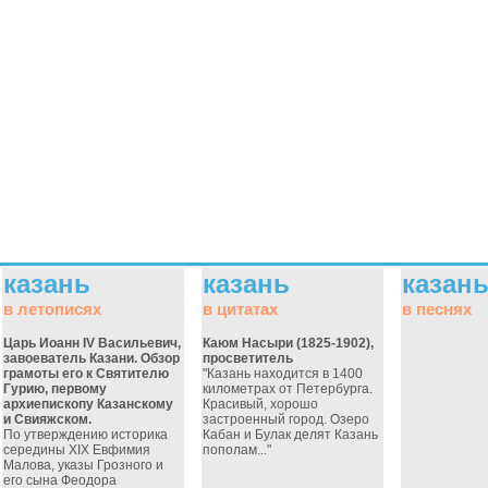
казань
казань
казан
в летописях
в цитатах
в песнях
Царь Иоанн IV Васильевич,
Каюм Насыри (1825-1902),
завоеватель Казани. Обзор
просветитель
грамоты его к Святителю
"Казань находится в 1400
Гурию, первому
километрах от Петербурга.
архиепископу Казанскому
Красивый, хорошо
и Свияжском.
застроенный город. Озеро
По утверждению историка
Кабан и Булак делят Казань
середины ХIХ Евфимия
пополам..."
Малова, указы Грозного и
его сына Феодора