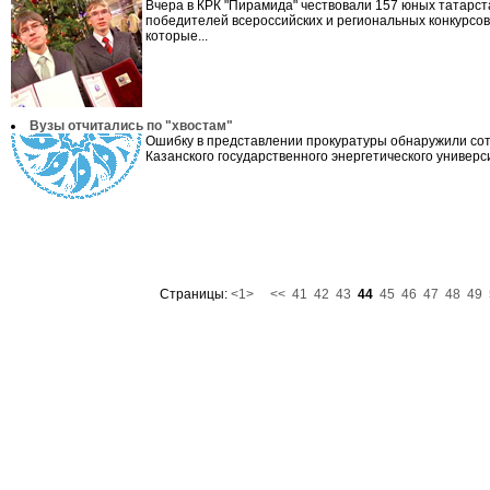
Вчера в КРК "Пирамида" чествовали 157 юных татарст
победителей всероссийских и региональных конкурсов,
которые...
Вузы отчитались по "хвостам"
Ошибку в представлении прокуратуры обнаружили со
Казанского государственного энергетического универси
Страницы:
<1>
<<
41
42
43
44
45
46
47
48
49