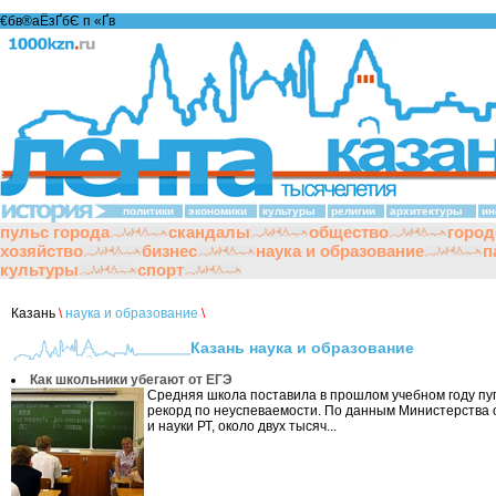
€бв®аЁзҐбЄ п «Ґ­в
политики
экономики
культуры
религии
архитектуры
ин
пульс города
скандалы
общество
город
хозяйство
бизнес
наука и образование
п
культуры
спорт
Казань
\
наука и образование
\
Казань наука и образование
Как школьники убегают от ЕГЭ
Средняя школа поставила в прошлом учебном году п
рекорд по неуспеваемости. По данным Министерства
и науки РТ, около двух тысяч...