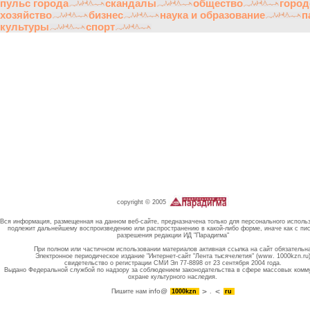
пульс города
скандалы
общество
город
хозяйство
бизнес
наука и образование
п
культуры
спорт
copyright © 2005
Вся информация, размещенная на данном веб-сайте, предназначена только для персонального исполь
подлежит дальнейшему воспроизведению или распространению в какой-либо форме, иначе как с пи
разрешения редакции ИД "Парадигма"
При полном или частичном использовании материалов активная ссылка на сайт обязательн
Электронное периодическое издание "Интернет-сайт "Лента тысячелетия" (www. 1000kzn.ru
свидетельство о регистрации СМИ Эл 77-8898 от 23 сентября 2004 года.
Выдано Федеральной службой по надзору за соблюдением законодательства в сфере массовых комм
охране культурного наследия.
info@
Пишите нам
1000kzn
.
ru