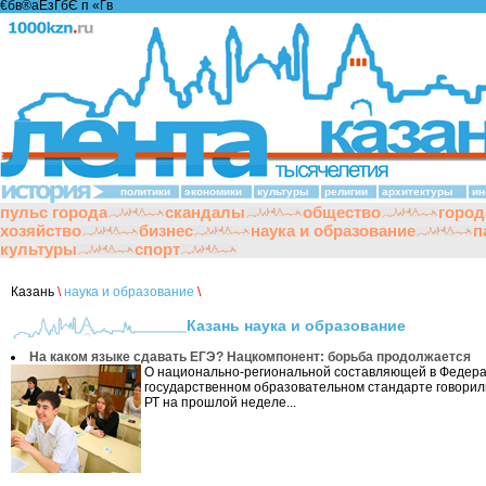
€бв®аЁзҐбЄ п «Ґ­в
политики
экономики
культуры
религии
архитектуры
ин
пульс города
скандалы
общество
город
хозяйство
бизнес
наука и образование
п
культуры
спорт
Казань
\
наука и образование
\
Казань наука и образование
На каком языке сдавать ЕГЭ? Нацкомпонент: борьба продолжается
О национально-региональной составляющей в Федер
государственном образовательном стандарте говорил
РТ на прошлой неделе...