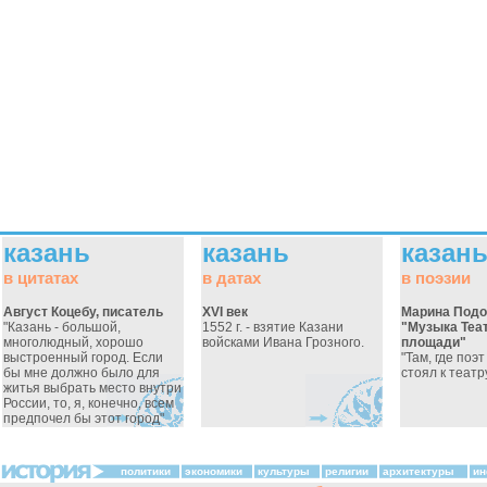
казань
казань
казан
в цитатах
в датах
в поэзии
Август Коцебу, писатель
XVI век
Марина Подо
"Казань - большой,
1552 г. - взятие Казани
"Музыка Теа
многолюдный, хорошо
войсками Ивана Грозного.
площади"
выстроенный город. Если
"Там, где поэ
бы мне должно было для
стоял к театру
житья выбрать место внутри
России, то, я, конечно, всем
предпочел бы этот город"
политики
экономики
культуры
религии
архитектуры
ин