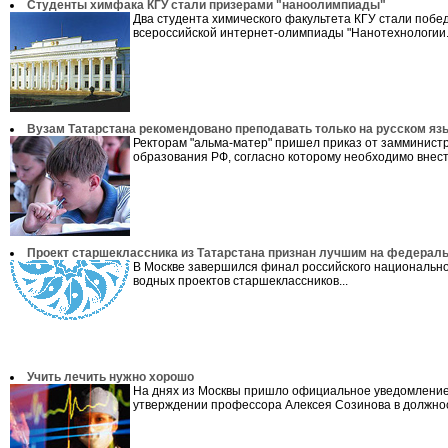
Студенты химфака КГУ стали призерами "наноолимпиады"
Два студента химического факультета КГУ стали побед
всероссийской интернет-олимпиады "Нанотехнологии.
Вузам Татарстана рекомендовано преподавать только на русском яз
Ректорам "альма-матер" пришел приказ от замминист
образования РФ, согласно которому необходимо внести
Проект старшеклассника из Татарстана признан лучшим на федерал
В Москве завершился финал российского национально
водных проектов старшеклассников...
Учить лечить нужно хорошо
На днях из Москвы пришло официальное уведомление
утверждении профессора Алексея Созинова в должнос