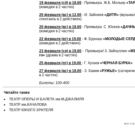
19 февраля (сб) в 18.00
- Премьера. Ж.Б. Мольер
«ТА
(комедия в 2 частях)
20 февраля (вс) в 12.00
- И. Зайниев
«ДИТЯ»
(музыка
спектакль в 2 действиях)
20 февраля (вс) в 18.00
- Премьера. С. Юзеев
«ДАЧН
(комедия в 2 частях)
22 февраля (вт) в 19.00
- Ф. Бурнаш
«МОЛОДЫЕ СЕР
(комедия в 2 действиях)
23 февраля (ср) в 19.00
- Премьера! З. Зайнуллин
«ЖЕ
го»
(драма в 2 частях)
25 февраля (пт) в 19.00
- Г. Хугаев
«ЧЕРНАЯ БУРКА»
27 февраля (вс) в 18.00
- З. Хаким
«РУЖЬЕ»
(сатириче
в 2 частях)
Билеты: 100-400
Читайте также
ТЕАТР ОПЕРЫ И БАЛЕТА им.М.ДЖАЛИЛЯ
ТЕАТР им.КАЧАЛОВА
ТЕАТР ЮНОГО ЗРИТЕЛЯ
все ст