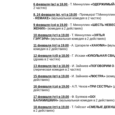
6 февраля (вс) в 18.00
- Т. Миннуллин
«ОДЕРЖИМЫЙ
2 частях)
8, 24 февраля (вт, чт) в 19.00
- Премьера! Т.Миннулли
- REMAKE»
(музыкальная комедия в 2 частях)
9 февраля (ср) в 19.00
- Т. Миннуллин
«ШЕСТЬ НЕВЕС
ЖЕНИХ
» (комедия в 2 действиях)
10 февраля (чт) в 19.00
- Т. Миннуллин
«ЗЯТЬЯ
ГЭРГЭРИ»
(музыкальная комедия в 2 действиях)
11 февраля (пт) в 19.00
- А. Цагарели
«ХАНУМА» (
муз
комедия в 2 действиях)
12 февраля (сб) в 18.00
- Г. Исхаки
«КУКОЛЬНАЯ СВА
(драма в 2 частях)
13 февраля (вс) в 18.00
- И. Зайниев
«ПОГОВОРИМ О
(лирическая комедия в 2 частях)
15 февраля (вт) в 19.00
- И. Зайниев
«ЛЮСТРА»
(комед
действиях)
16 февраля (ср) в 19.00
- А.П. Чехов
«ТРИ СЕСТРЫ»
(
действиях)
17 февраля (чт) в 19.00
- Ф. Буляков
«GO!
БАЛАМИШКИН»
(музыкальная комедия в 2 действиях)
18 февраля (пт) в 19.00
- Т. Гийззат
«СМЕЛЫЕ ДЕВУШ
в 2 действиях)