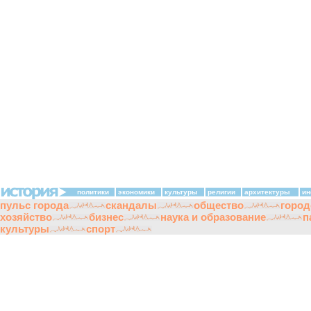
политики
экономики
культуры
религии
архитектуры
ин
пульс города
скандалы
общество
город
хозяйство
бизнес
наука и образование
п
культуры
спорт