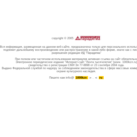
copyright © 2005
Вся информация, размещенная на данном веб-сайте, предназначена только для персонального исполь
подлежит дальнейшему воспроизведению или распространению в какой-либо форме, иначе как с пи
разрешения редакции ИД "Парадигма"
При полном или частичном использовании материалов активная ссылка на сайт обязательн
Электронное периодическое издание "Интернет-сайт "Лента тысячелетия" (www. 1000kzn.ru
свидетельство о регистрации СМИ Эл 77-8898 от 23 сентября 2004 года.
Выдано Федеральной службой по надзору за соблюдением законодательства в сфере массовых комм
охране культурного наследия.
info@
Пишите нам
1000kzn
.
ru