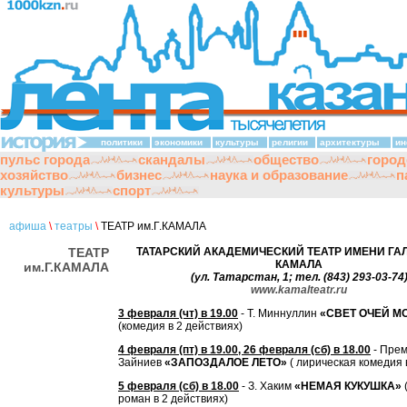
политики
экономики
культуры
религии
архитектуры
ин
пульс города
скандалы
общество
город
хозяйство
бизнес
наука и образование
п
культуры
спорт
афиша
\
театры
\
ТЕАТР им.Г.КАМАЛА
ТЕАТР
ТАТАРСКИЙ АКАДЕМИЧЕСКИЙ ТЕАТР ИМЕНИ ГА
КАМАЛА
им.Г.КАМАЛА
(ул. Татарстан, 1; тел. (843) 293-03-74
www.kamalteatr.ru
3 февраля (чт) в 19.00
- Т. Миннуллин
«СВЕТ ОЧЕЙ М
(комедия в 2 действиях)
4 февраля (пт) в 19.00, 26 февраля (сб) в 18.00
- Прем
Зайниев
«ЗАПОЗДАЛОЕ ЛЕТО»
( лирическая комедия 
5 февраля (сб) в 18.00
- З. Хаким
«НЕМАЯ КУКУШКА»
роман в 2 действиях)