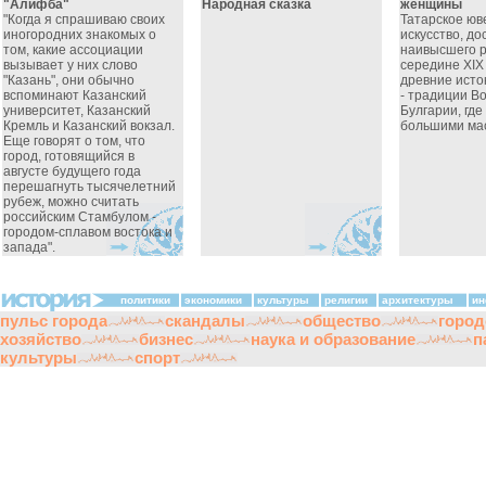
"Алифба"
Народная сказка
женщины
"Когда я спрашиваю своих
Татарское юв
иногородних знакомых о
искусство, д
том, какие ассоциации
наивысшего р
вызывает у них слово
середине XIX
"Казань", они обычно
древние исток
вспоминают Казанский
- традиции В
университет, Казанский
Булгарии, гд
Кремль и Казанский вокзал.
большими мас
Еще говорят о том, что
город, готовящийся в
августе будущего года
перешагнуть тысячелетний
рубеж, можно считать
российским Стамбулом -
городом-сплавом востока и
запада".
политики
экономики
культуры
религии
архитектуры
ин
пульс города
скандалы
общество
город
хозяйство
бизнес
наука и образование
п
культуры
спорт