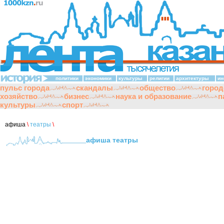
политики
экономики
культуры
религии
архитектуры
ин
пульс города
скандалы
общество
город
хозяйство
бизнес
наука и образование
п
культуры
спорт
афиша
\
театры
\
афиша театры