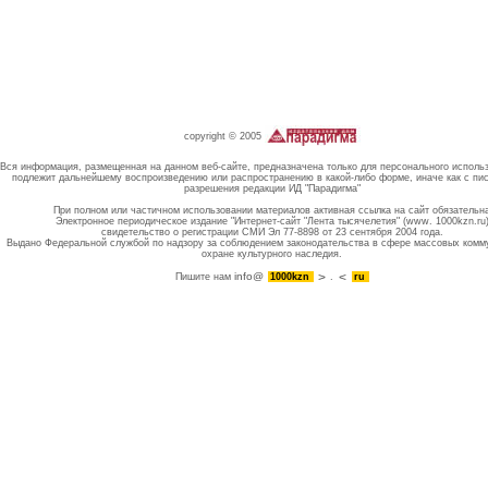
copyright © 2005
Вся информация, размещенная на данном веб-сайте, предназначена только для персонального исполь
подлежит дальнейшему воспроизведению или распространению в какой-либо форме, иначе как с пи
разрешения редакции ИД "Парадигма"
При полном или частичном использовании материалов активная ссылка на сайт обязательн
Электронное периодическое издание "Интернет-сайт "Лента тысячелетия" (www. 1000kzn.ru
свидетельство о регистрации СМИ Эл 77-8898 от 23 сентября 2004 года.
Выдано Федеральной службой по надзору за соблюдением законодательства в сфере массовых комм
охране культурного наследия.
info@
Пишите нам
1000kzn
.
ru