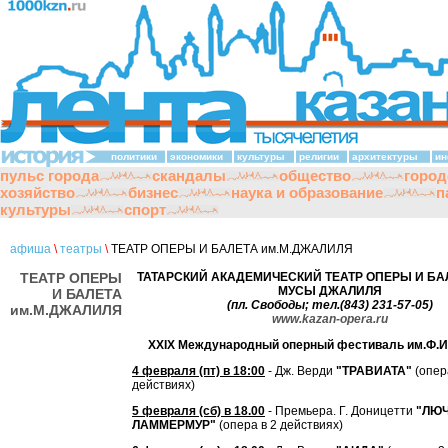
политики
экономики
культуры
религии
архитектуры
ин
пульс города
скандалы
общество
город
хозяйство
бизнес
наука и образование
п
культуры
спорт
афиша
\
театры
\
ТЕАТР ОПЕРЫ И БАЛЕТА им.М.ДЖАЛИЛЯ
ТЕАТР ОПЕРЫ
ТАТАРСКИЙ АКАДЕМИЧЕСКИЙ ТЕАТР ОПЕРЫ И БА
МУСЫ ДЖАЛИЛЯ
И БАЛЕТА
(пл. Свободы; тел.(843) 231-57-05)
им.М.ДЖАЛИЛЯ
www.kazan-opera.ru
XXIX Международный оперный фестиваль им.Ф.
4 февраля (пт) в 18:00
- Дж. Верди
"ТРАВИАТА"
(опер
действиях)
5 февраля (сб) в 18.00
- Премьера. Г. Доницетти
"ЛЮ
ЛАММЕРМУР"
(опера в 2 действиях)