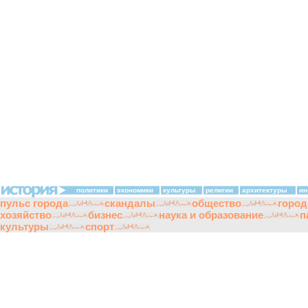
политики
экономики
культуры
религии
архитектуры
ин
пульс города
скандалы
общество
город
хозяйство
бизнес
наука и образование
п
культуры
спорт