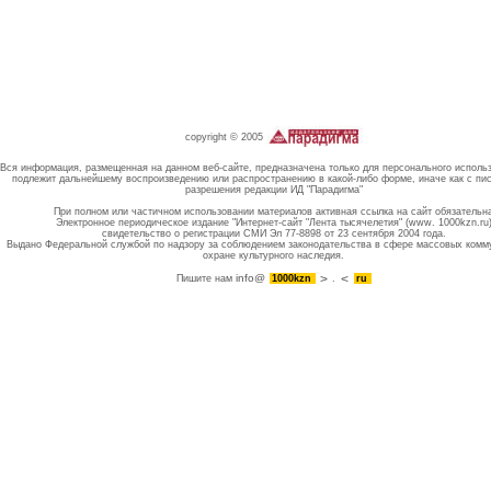
copyright © 2005
Вся информация, размещенная на данном веб-сайте, предназначена только для персонального исполь
подлежит дальнейшему воспроизведению или распространению в какой-либо форме, иначе как с пи
разрешения редакции ИД "Парадигма"
При полном или частичном использовании материалов активная ссылка на сайт обязательн
Электронное периодическое издание "Интернет-сайт "Лента тысячелетия" (www. 1000kzn.ru
свидетельство о регистрации СМИ Эл 77-8898 от 23 сентября 2004 года.
Выдано Федеральной службой по надзору за соблюдением законодательства в сфере массовых комм
охране культурного наследия.
info@
Пишите нам
1000kzn
.
ru