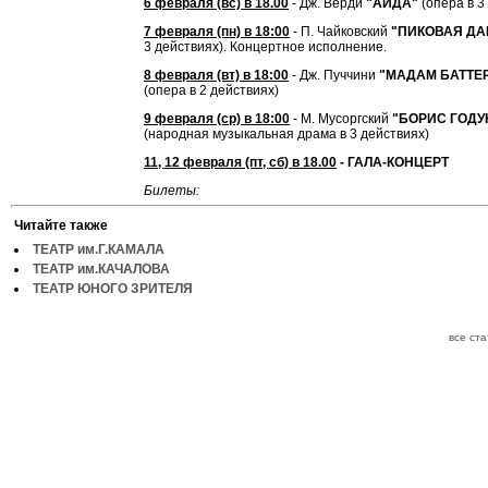
6 февраля (вс) в 18.00
- Дж. Верди
"АИДА"
(опера в 3
7 февраля (пн) в 18:00
- П. Чайковский
"ПИКОВАЯ ДА
3 действиях). Концертное исполнение.
8 февраля (вт) в 18:00
- Дж. Пуччини
"МАДАМ БАТТЕ
(опера в 2 действиях)
9 февраля (ср) в 18:00
- М. Мусоргский
"БОРИС ГОДУ
(народная музыкальная драма в 3 действиях)
11, 12 февраля (пт, сб) в 18.00
- ГАЛА-КОНЦЕРТ
Билеты:
Читайте также
ТЕАТР им.Г.КАМАЛА
ТЕАТР им.КАЧАЛОВА
ТЕАТР ЮНОГО ЗРИТЕЛЯ
все ст