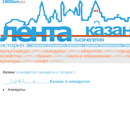
политики
экономики
культуры
религии
архитектуры
ин
пульс города
скандалы
общество
город
хозяйство
бизнес
наука и образование
п
культуры
спорт
Казань
\
в анекдотах
\
анекдоты о татарах
\
Казань в анекдотах
Анекдоты