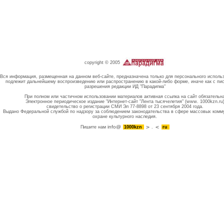
copyright © 2005
Вся информация, размещенная на данном веб-сайте, предназначена только для персонального исполь
подлежит дальнейшему воспроизведению или распространению в какой-либо форме, иначе как с пи
разрешения редакции ИД "Парадигма"
При полном или частичном использовании материалов активная ссылка на сайт обязательн
Электронное периодическое издание "Интернет-сайт "Лента тысячелетия" (www. 1000kzn.ru
свидетельство о регистрации СМИ Эл 77-8898 от 23 сентября 2004 года.
Выдано Федеральной службой по надзору за соблюдением законодательства в сфере массовых комм
охране культурного наследия.
info@
Пишите нам
1000kzn
.
ru