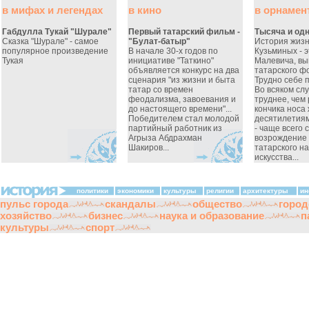
в мифах и легендах
в кино
в орнамен
Габдулла Тукай "Шурале"
Первый татарский фильм -
Тысяча и од
Сказка "Шурале" - самое
"Булат-батыр"
История жиз
популярное произведение
В начале 30-х годов по
Кузьминых - э
Тукая
инициативе "Таткино"
Малевича, вы
объявляется конкурс на два
татарского ф
сценария "из жизни и быта
Трудно себе 
татар со времен
Во всяком слу
феодализма, завоевания и
труднее, чем 
до настоящего времени"...
кончика носа
Победителем стал молодой
десятилетия
партийный работник из
- чаще всего с
Агрыза Абдрахман
возрождение 
Шакиров...
татарского н
искусства...
политики
экономики
культуры
религии
архитектуры
ин
пульс города
скандалы
общество
город
хозяйство
бизнес
наука и образование
п
культуры
спорт