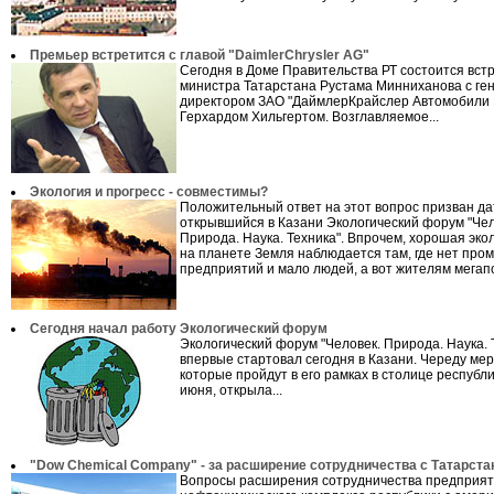
Премьер встретится с главой "DaimlerChrysler AG"
Сегодня в Доме Правительства РТ состоится вст
министра Татарстана Рустама Минниханова с г
директором ЗАО "ДаймлерКрайслер Автомобили
Герхардом Хильгертом. Возглавляемое...
Экология и прогресс - совместимы?
Положительный ответ на этот вопрос призван да
открывшийся в Казани Экологический форум "Чел
Природа. Наука. Техника". Впрочем, хорошая эко
на планете Земля наблюдается там, где нет пр
предприятий и мало людей, а вот жителям мегапо
Сегодня начал работу Экологический форум
Экологический форум "Человек. Природа. Наука. 
впервые стартовал сегодня в Казани. Череду ме
которые пройдут в его рамках в столице республи
июня, открыла...
"Dow Chemical Company" - за расширение сотрудничества с Татарст
Вопросы расширения сотрудничества предприя