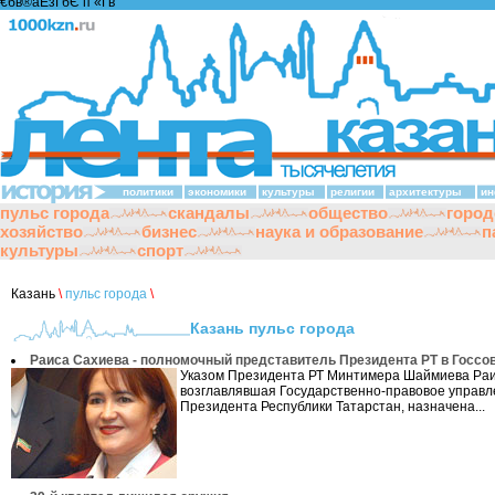
€бв®аЁзҐбЄ п «Ґ­в
политики
экономики
культуры
религии
архитектуры
ин
пульс города
скандалы
общество
город
хозяйство
бизнес
наука и образование
п
культуры
спорт
Казань
\
пульс города
\
Казань пульс города
Раиса Сахиева - полномочный представитель Президента РТ в Госсо
Указом Президента РТ Минтимера Шаймиева Раи
возглавлявшая Государственно-правовое управ
Президента Республики Татарстан, назначена...