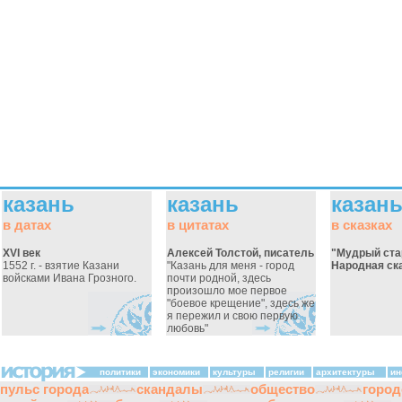
казань
казань
казан
в датах
в цитатах
в сказках
XVI век
Алексей Толстой, писатель
"Мудрый ста
1552 г. - взятие Казани
"Казань для меня - город
Народная ск
войсками Ивана Грозного.
почти родной, здесь
произошло мое первое
"боевое крещение", здесь же
я пережил и свою первую
любовь"
политики
экономики
культуры
религии
архитектуры
ин
пульс города
скандалы
общество
город