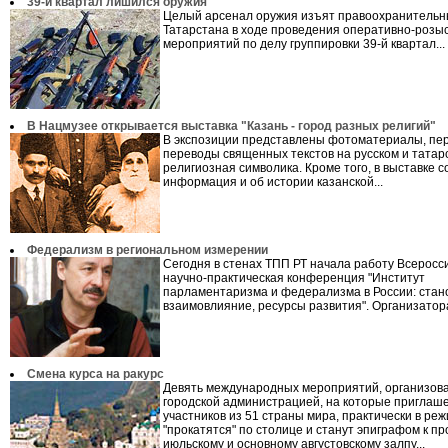
39-й квартал лишился оружия
Целый арсенал оружия изъят правоохранительн
Татарстана в ходе проведения оперативно-розы
мероприятий по делу группировки 39-й квартал...
В Нацмузее открывается выставка "Казань - город разных религий"
В экспозиции представлены фотоматериалы, пе
переводы священных текстов на русском и татар
религиозная символика. Кроме того, в выставке 
информация и об истории казанской...
Федерализм в региональном измерении
Сегодня в стенах ТПП РТ начала работу Всеросс
научно-практическая конференция "Институт
парламентаризма и федерализма в России: стан
взаимовлияние, ресурсы развития". Организатора
Смена курса на ракурс
Девять международных мероприятий, организов
городской администрацией, на которые приглаш
участников из 51 страны мира, практически в ре
"прокатятся" по столице и станут эпиграфом к п
июльскому и основному августовскому залпу...