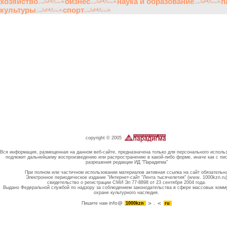
хозяйство
бизнес
наука и образование
п
культуры
спорт
copyright © 2005
Вся информация, размещенная на данном веб-сайте, предназначена только для персонального исполь
подлежит дальнейшему воспроизведению или распространению в какой-либо форме, иначе как с пи
разрешения редакции ИД "Парадигма"
При полном или частичном использовании материалов активная ссылка на сайт обязательн
Электронное периодическое издание "Интернет-сайт "Лента тысячелетия" (www. 1000kzn.ru
свидетельство о регистрации СМИ Эл 77-8898 от 23 сентября 2004 года.
Выдано Федеральной службой по надзору за соблюдением законодательства в сфере массовых комм
охране культурного наследия.
info@
Пишите нам
1000kzn
.
ru