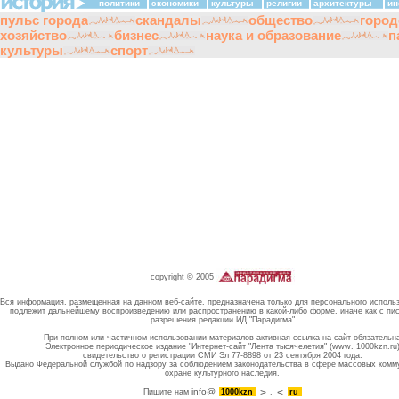
политики
экономики
культуры
религии
архитектуры
ин
пульс города
скандалы
общество
город
хозяйство
бизнес
наука и образование
п
культуры
спорт
copyright © 2005
Вся информация, размещенная на данном веб-сайте, предназначена только для персонального исполь
подлежит дальнейшему воспроизведению или распространению в какой-либо форме, иначе как с пи
разрешения редакции ИД "Парадигма"
При полном или частичном использовании материалов активная ссылка на сайт обязательн
Электронное периодическое издание "Интернет-сайт "Лента тысячелетия" (www. 1000kzn.ru
свидетельство о регистрации СМИ Эл 77-8898 от 23 сентября 2004 года.
Выдано Федеральной службой по надзору за соблюдением законодательства в сфере массовых комм
охране культурного наследия.
info@
Пишите нам
1000kzn
.
ru