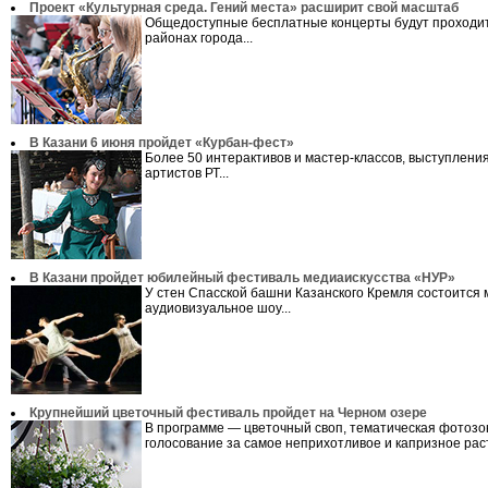
Проект «Культурная среда. Гений места» расширит свой масштаб
Общедоступные бесплатные концерты будут проходит
районах города...
В Казани 6 июня пройдет «Курбан-фест»
Более 50 интерактивов и мастер-классов, выступлени
артистов РТ...
В Казани пройдет юбилейный фестиваль медиаискусства «НУР»
У стен Спасской башни Казанского Кремля состоится
аудиовизуальное шоу...
Крупнейший цветочный фестиваль пройдет на Черном озере
В программе — цветочный своп, тематическая фотозо
голосование за самое неприхотливое и капризное раст