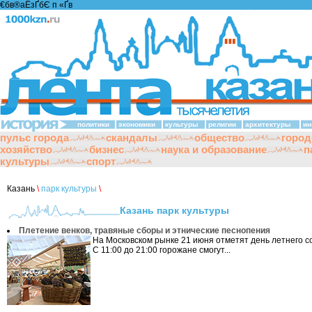
€бв®аЁзҐбЄ п «Ґ­в
политики
экономики
культуры
религии
архитектуры
ин
пульс города
скандалы
общество
город
хозяйство
бизнес
наука и образование
п
культуры
спорт
Казань
\
парк культуры
\
Казань парк культуры
Плетение венков, травяные сборы и этнические песнопения
На Московском рынке 21 июня отметят день летнего с
С 11:00 до 21:00 горожане смогут...