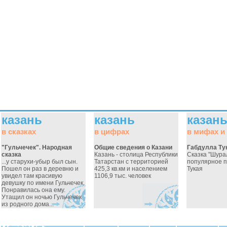
казань
казань
казан
в сказках
в цифрах
в мифах и
"Гульчечек". Народная
Общие сведения о Казани
Габдулла Ту
сказка
Казань - столица Республики
Сказка "Шура
...у старухи-убыр был сын.
Татарстан с территорией
популярное 
Пошел он раз в деревню и
425,3 кв.км и населением
Тукая
увидел там красивую
1106,9 тыс. человек
девушку по имени Гульчечек.
Понравилась она ему.
Утащил он ночью Гульчечек
из родного дома...