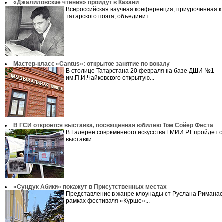
«Джалиловские чтения» пройдут в Казани
Всероссийская научная конференция, приуроченная к
татарского поэта, объединит...
Мастер-класс «Cantus»: открытое занятие по вокалу
В столице Татарстана 20 февраля на базе ДШИ №1
им.П.И.Чайковского открытую...
В ГСИ откроется выставка, посвященная юбилею Том Сойер Феста
В Галерее современного искусства ГМИИ РТ пройдет 
выставки...
«Сундук Абики» покажут в Присутственных местах
Представление в жанре клоунады от Руслана Риманас
рамках фестиваля «Күрше»...