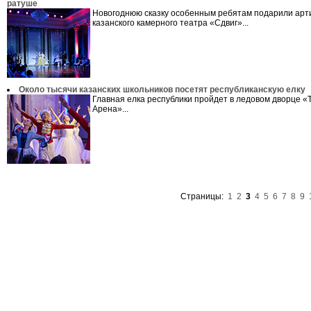
ратуше
Новогоднюю сказку особенным ребятам подарили арт
казанского камерного театра «Сдвиг»...
Около тысячи казанских школьников посетят республиканскую елку
Главная елка республики пройдет в ледовом дворце «
Арена»...
Страницы:
1
2
3
4
5
6
7
8
9