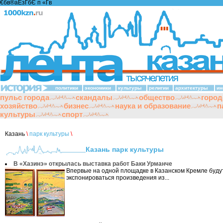
€бв®аЁзҐбЄ п «Ґ­в
политики
экономики
культуры
религии
архитектуры
ин
пульс города
скандалы
общество
город
хозяйство
бизнес
наука и образование
п
культуры
спорт
Казань
\
парк культуры
\
Казань парк культуры
В «Хазинэ» открылась выставка работ Баки Урманче
Впервые на одной площадке в Казанском Кремле буду
экспонироваться произведения из...