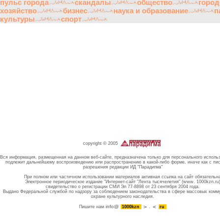
пульс города
скандалы
общество
город
хозяйство
бизнес
наука и образование
п
культуры
спорт
copyright © 2005
Вся информация, размещенная на данном веб-сайте, предназначена только для персонального исполь
подлежит дальнейшему воспроизведению или распространению в какой-либо форме, иначе как с пи
разрешения редакции ИД "Парадигма"
При полном или частичном использовании материалов активная ссылка на сайт обязательн
Электронное периодическое издание "Интернет-сайт "Лента тысячелетия" (www. 1000kzn.ru
свидетельство о регистрации СМИ Эл 77-8898 от 23 сентября 2004 года.
Выдано Федеральной службой по надзору за соблюдением законодательства в сфере массовых комм
охране культурного наследия.
info@
Пишите нам
1000kzn
.
ru