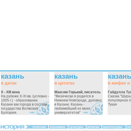
казань
казань
казан
в датах
в цитатах
в мифах и
X - XIII века
Максим Горький, писатель
Габдулла Ту
На рубеже X-XI вв. (условно -
"Физически я родился в
Сказка "Шура
1005 г.) - образование
Нижнем Новгороде, духовно
популярное 
Казани как города в составе
в Казани. Казань -
Тукая
государства Волжская
любимейший из моих
Булгария.
университетов"
политики
экономики
культуры
религии
архитектуры
ин