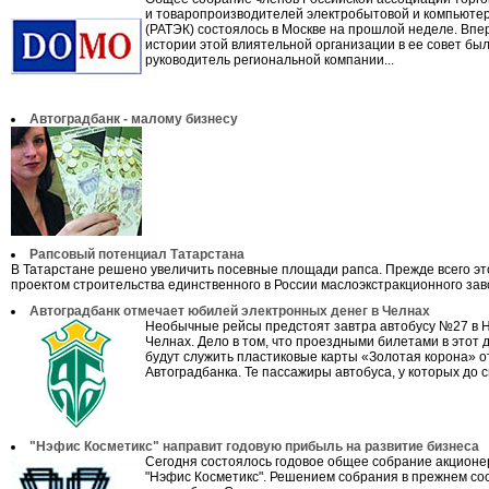
и товаропроизводителей электробытовой и компьюте
(РАТЭК) состоялось в Москве на прошлой неделе. Впе
истории этой влиятельной организации в ее совет бы
руководитель региональной компании...
Автоградбанк - малому бизнесу
Рапсовый потенциал Татарстана
В Татарстане решено увеличить посевные площади рапса. Прежде всего эт
проектом строительства единственного в России маслоэкстракционного заво
Автоградбанк отмечает юбилей электронных денег в Челнах
Необычные рейсы предстоят завтра автобусу №27 в
Челнах. Дело в том, что проездными билетами в этот 
будут служить пластиковые карты «Золотая корона» о
Автоградбанка. Те пассажиры автобуса, у которых до си
"Нэфис Косметикс" направит годовую прибыль на развитие бизнеса
Сегодня состоялось годовое общее собрание акцион
"Нэфис Косметикс". Решением собрания в прежнем со