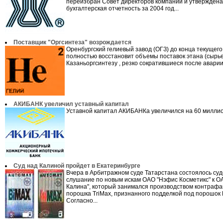
переизбран Совет директоров компании и утверждена
бухгалтерская отчетность за 2004 год...
Поставщик "Оргсинтеза" возрождается
Оренбургский гелиевый завод (ОГЗ) до конца текущего
полностью восстановит объемы поставок этана (сырье
Казаньоргсинтезу , резко сократившиеся после аварии.
АКИБАНК увеличил уставный капитал
Уставной капитал АКИБАНКа увеличился на 60 миллион
Суд над Калиной пройдет в Екатеринбурге
Вчера в Арбитражном суде Татарстана состоялось су
слушание по новым искам ОАО "Нэфис Косметикс" к О
Калина", который занимался производством контрафа
порошка TriMax, признанного подделкой под порошок 
Согласно...