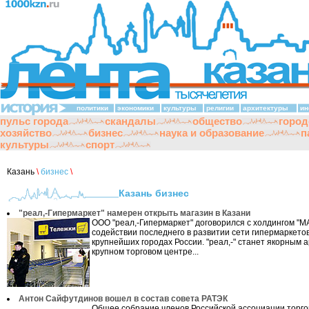
политики
экономики
культуры
религии
архитектуры
ин
пульс города
скандалы
общество
город
хозяйство
бизнес
наука и образование
п
культуры
спорт
Казань
\
бизнес
\
Казань бизнес
"реал,-Гипермаркет" намерен открыть магазин в Казани
ООО "реал,-Гипермаркет" договорился с холдингом "М
содействии последнего в развитии сети гипермаркетов 
крупнейших городах России. "реал,-" станет якорным 
крупном торговом центре...
Антон Сайфутдинов вошел в состав совета РАТЭК
Общее собрание членов Российской ассоциации торг