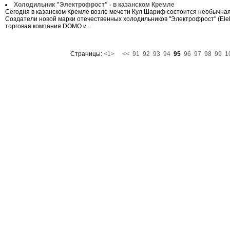
Холодильник "Электрофрост" - в казанском Кремле
Сегодня в казанском Кремле возле мечети Кул Шариф состоится необычная
Создатели новой марки отечественных холодильников "Электрофрост" (Elektr
торговая компания DOMO и...
Страницы:
<1>
<<
91
92
93
94
95
96
97
98
99
1