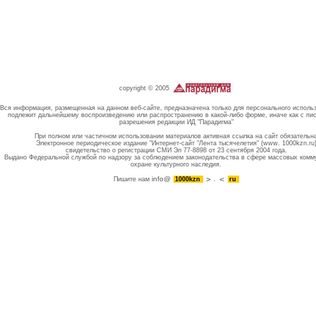
copyright © 2005
Вся информация, размещенная на данном веб-сайте, предназначена только для персонального исполь
подлежит дальнейшему воспроизведению или распространению в какой-либо форме, иначе как с пи
разрешения редакции ИД "Парадигма"
При полном или частичном использовании материалов активная ссылка на сайт обязательн
Электронное периодическое издание "Интернет-сайт "Лента тысячелетия" (www. 1000kzn.ru
свидетельство о регистрации СМИ Эл 77-8898 от 23 сентября 2004 года.
Выдано Федеральной службой по надзору за соблюдением законодательства в сфере массовых комм
охране культурного наследия.
info@
Пишите нам
1000kzn
.
ru