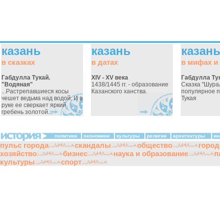
казань
казань
казан
в сказках
в датах
в мифах и
Габдулла Тукай.
XIV - XV века
Габдулла Ту
"Водяная"
1438/1445 гг. - образование
Сказка "Шура
...Растрепавшиеся косы
Казанского ханства.
популярное 
чешет ведьма над водой, И в
Тукая
руке ее сверкает яркий
гребень золотой...
политики
экономики
культуры
религии
архитектуры
ин
пульс города
скандалы
общество
город
хозяйство
бизнес
наука и образование
п
культуры
спорт