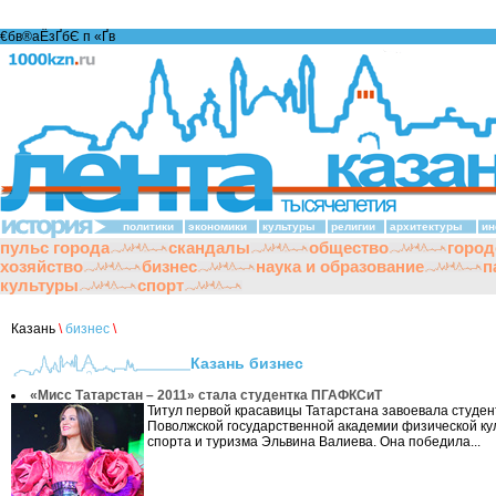
€бв®аЁзҐбЄ п «Ґ­в
политики
экономики
культуры
религии
архитектуры
ин
пульс города
скандалы
общество
город
хозяйство
бизнес
наука и образование
п
культуры
спорт
Казань
\
бизнес
\
Казань бизнес
«Мисс Татарстан – 2011» стала студентка ПГАФКСиТ
Титул первой красавицы Татарстана завоевала студентк
Поволжской государственной академии физической ку
спорта и туризма Эльвина Валиева. Она победила...