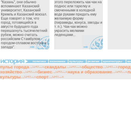
"Казань", они обычно
этого переложить чак-чак на
вспоминают Казанский
поднос или тарелку и
университет, Казанский
смоченными в холодной
Кремль и Казанский вокзал.
воде руками придать ему
Еще говорят о том, что
желаемую форму
город, готовящийся в
(пирамиды, конуса, звезды и
августе будущего года
т. п.). Чак-чак можно
перешагнуть тысячелетний
украсить мелкими
рубеж, можно считать
леденцами...
российским Стамбулом -
городом-сплавом востока и
запада".
политики
экономики
культуры
религии
архитектуры
ин
пульс города
скандалы
общество
город
хозяйство
бизнес
наука и образование
п
культуры
спорт