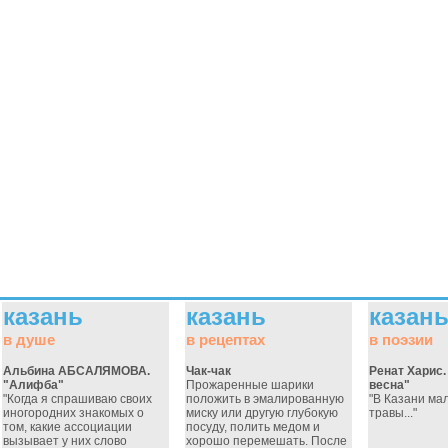
казань
казань
казан
в душе
в рецептах
в поэзии
Альбина АБСАЛЯМОВА.
Чак-чак
Ренат Харис.
"Алифба"
Прожаренные шарики
весна"
"Когда я спрашиваю своих
положить в эмалированную
"В Казани ма
иногородних знакомых о
миску или другую глубокую
травы..."
том, какие ассоциации
посуду, полить медом и
вызывает у них слово
хорошо перемешать. После