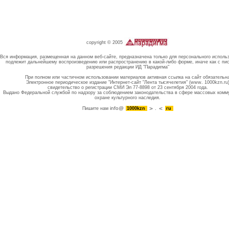
copyright © 2005
Вся информация, размещенная на данном веб-сайте, предназначена только для персонального исполь
подлежит дальнейшему воспроизведению или распространению в какой-либо форме, иначе как с пи
разрешения редакции ИД "Парадигма"
При полном или частичном использовании материалов активная ссылка на сайт обязательн
Электронное периодическое издание "Интернет-сайт "Лента тысячелетия" (www. 1000kzn.ru
свидетельство о регистрации СМИ Эл 77-8898 от 23 сентября 2004 года.
Выдано Федеральной службой по надзору за соблюдением законодательства в сфере массовых комм
охране культурного наследия.
info@
Пишите нам
1000kzn
.
ru