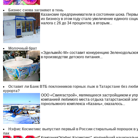
Бизнес снова загоняют в тень
Казанские предприниматели в состоянии шока. Первы
их бизнесу в этом году стало увеличение единого соц
налога с 26 до 34 процентов, а вторым...
Молочный брат
«Эдельвейс-М» составит конкуренцию Зеленодольско
в производстве детского питания...
Оставит ли Банк ВТБ поклонников горных лыж в Татарстане без люб
курорта?
ООО «Свиягастрой», являющееся застройщиком и уп
компанией любимого места отдыха татарстанской эли
горнолыжного комплекса «Казань», оказалось...
Нэфис Косметикс выпустил первый в России стиральный порошок в у
пак
Компания"Нэфис Косметикс", крупнейший националь