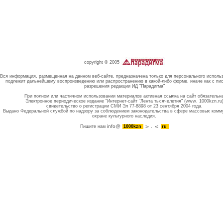
copyright © 2005
Вся информация, размещенная на данном веб-сайте, предназначена только для персонального исполь
подлежит дальнейшему воспроизведению или распространению в какой-либо форме, иначе как с пи
разрешения редакции ИД "Парадигма"
При полном или частичном использовании материалов активная ссылка на сайт обязательн
Электронное периодическое издание "Интернет-сайт "Лента тысячелетия" (www. 1000kzn.ru
свидетельство о регистрации СМИ Эл 77-8898 от 23 сентября 2004 года.
Выдано Федеральной службой по надзору за соблюдением законодательства в сфере массовых комм
охране культурного наследия.
info@
Пишите нам
1000kzn
.
ru