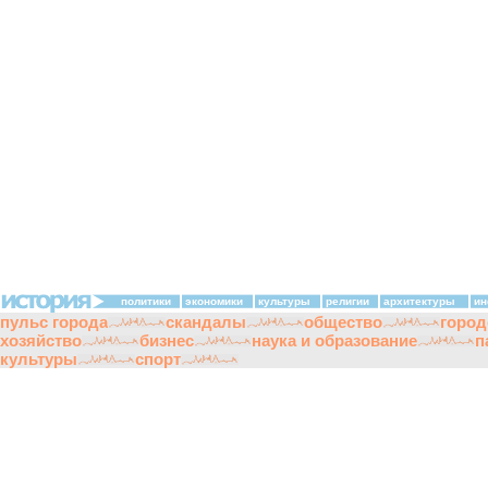
политики
экономики
культуры
религии
архитектуры
ин
пульс города
скандалы
общество
город
хозяйство
бизнес
наука и образование
п
культуры
спорт