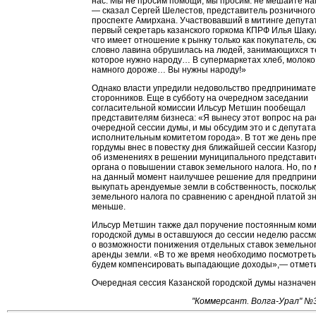
нас. Мы не просим помощи, мы просим: не мешайте на
— сказал Сергей Шелестов, представитель розничного
проспекте Амирхана. Участвовавший в митинге депута
первый секретарь казанского горкома КПРФ Илья Шакул
что имеет отношение к рынку только как покупатель, с
словно лавина обрушилась на людей, занимающихся т
которое нужно народу… В супермаркетах хлеб, молоко
намного дороже… Вы нужны народу!»
Однако власти упредили недовольство предпринимате
сторонников. Еще в субботу на очередном заседании
согласительной комиссии Ильсур Метшин пообещал
представителям бизнеса: «Я вынесу этот вопрос на р
очередной сессии думы, и мы обсудим это и с депутата
исполнительным комитетом города». В тот же день пр
гордумы внес в повестку дня ближайшей сессии Казго
об изменениях в решении муниципального представит
органа о повышении ставок земельного налога. Но, по
на данный момент наилучшее решение для предприн
выкупать арендуемые земли в собственность, поскольк
земельного налога по сравнению с арендной платой з
меньше.
Ильсур Метшин также дал поручение постоянным ком
городской думы в оставшуюся до сессии неделю рассм
о возможности понижения отдельных ставок земельног
аренды земли. «В то же время необходимо посмотреть
будем компенсировать выпадающие доходы»,— отмети
Очередная сессия Казанской городской думы назначен
"Коммерсант. Волга-Урал" №3