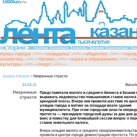
политики
экономики
культуры
религии
архитектуры
ин
пульс города
скандалы
общество
город
хозяйство
бизнес
наука и образование
п
культуры
спорт
Казань
\
бизнес
\
Умэренные страсти
22.02.11
Васил
Умэренные
Представители малого и среднего бизнеса в Казан
страсти
выражать недовольство повышением ставок налога
арендной платы. Вчера они провели шествие по це
улицам города и митинг на площади возле здания
муниципалитета. При этом городские власти оперед
протеста — президиум городской думы за два дня д
внес в повестку дня ближайшей сессии вопрос о пе
ставок земельного налога.
Вчера гильдия малого и среднего предпринимательств
провела в центре города демонстрацию протеста. По 