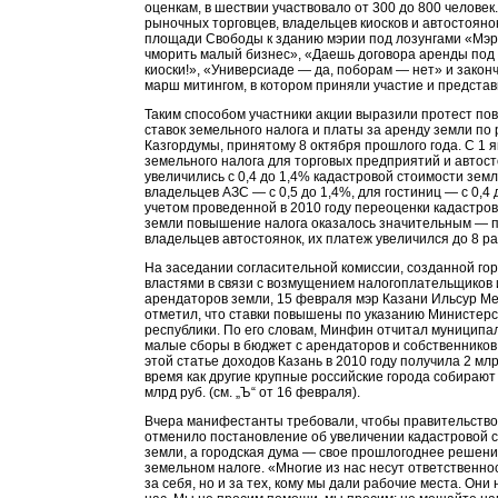
оценкам, в шествии участвовало от 300 до 800 человек
рыночных торговцев, владельцев киосков и автостояно
площади Свободы к зданию мэрии под лозунгами «Мэр,
чморить малый бизнес», «Даешь договора аренды под
киоски!», «Универсиаде — да, поборам — нет» и закон
марш митингом, в котором приняли участие и предста
Таким способом участники акции выразили протест п
ставок земельного налога и платы за аренду земли п
Казгордумы, принятому 8 октября прошлого года. С 1 я
земельного налога для торговых предприятий и автос
увеличились с 0,4 до 1,4% кадастровой стоимости земл
владельцев АЗС — с 0,5 до 1,4%, для гостиниц — с 0,4 
учетом проведенной в 2010 году переоценки кадастро
земли повышение налога оказалось значительным — 
владельцев автостоянок, их платеж увеличился до 8 ра
На заседании согласительной комиссии, созданной го
властями в связи с возмущением налогоплательщиков 
арендаторов земли, 15 февраля мэр Казани Ильсур М
отметил, что ставки повышены по указанию Министер
республики. По его словам, Минфин отчитал муниципа
малые сборы в бюджет с арендаторов и собственников
этой статье доходов Казань в 2010 году получила 2 млрд
время как другие крупные российские города собирают
млрд руб. (см. „Ъ“ от 16 февраля).
Вчера манифестанты требовали, чтобы правительство
отменило постановление об увеличении кадастровой 
земли, а городская дума — свое прошлогоднее решени
земельном налоге. «Многие из нас несут ответственнос
за себя, но и за тех, кому мы дали рабочие места. Они