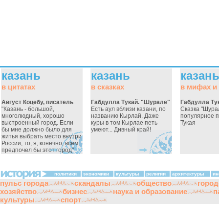
казань
казань
казан
в цитатах
в сказках
в мифах и
Август Коцебу, писатель
Габдулла Тукай. "Шурале"
Габдулла Ту
"Казань - большой,
Есть аул вблизи казани, по
Сказка "Шура
многолюдный, хорошо
названию Кырлай. Даже
популярное 
выстроенный город. Если
куры в том Кырлае петь
Тукая
бы мне должно было для
умеют... Дивный край!
житья выбрать место внутри
России, то, я, конечно, всем
предпочел бы этот город"
политики
экономики
культуры
религии
архитектуры
ин
пульс города
скандалы
общество
город
хозяйство
бизнес
наука и образование
п
культуры
спорт