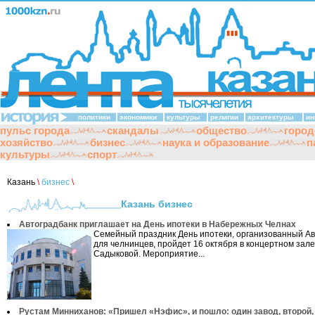
политики
экономики
культуры
религии
архитектуры
ин
пульс города
скандалы
общество
город
хозяйство
бизнес
наука и образование
п
культуры
спорт
Казань
\
бизнес
\
Казань бизнес
Автоградбанк приглашает на День ипотеки в Набережных Челнах
Семейный праздник День ипотеки, организованный А
для челнинцев, пройдет 16 октября в концертном зал
Садыковой. Мероприятие...
Рустам Минниханов: «Пришел «Нэфис», и пошло: один завод, второй, т