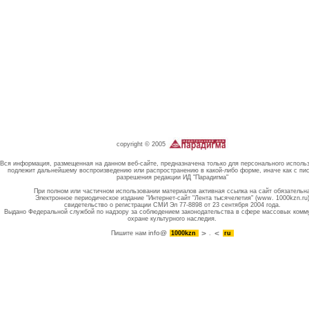
copyright © 2005
Вся информация, размещенная на данном веб-сайте, предназначена только для персонального исполь
подлежит дальнейшему воспроизведению или распространению в какой-либо форме, иначе как с пи
разрешения редакции ИД "Парадигма"
При полном или частичном использовании материалов активная ссылка на сайт обязательн
Электронное периодическое издание "Интернет-сайт "Лента тысячелетия" (www. 1000kzn.ru
свидетельство о регистрации СМИ Эл 77-8898 от 23 сентября 2004 года.
Выдано Федеральной службой по надзору за соблюдением законодательства в сфере массовых комм
охране культурного наследия.
info@
Пишите нам
1000kzn
.
ru