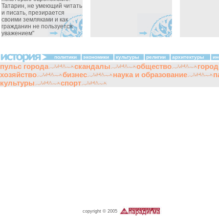
Татарин, не умеющий читать
и писать, презирается
своими земляками и как
гражданин не пользуется
уважением"
политики
экономики
культуры
религии
архитектуры
ин
пульс города
скандалы
общество
город
хозяйство
бизнес
наука и образование
п
культуры
спорт
copyright © 2005