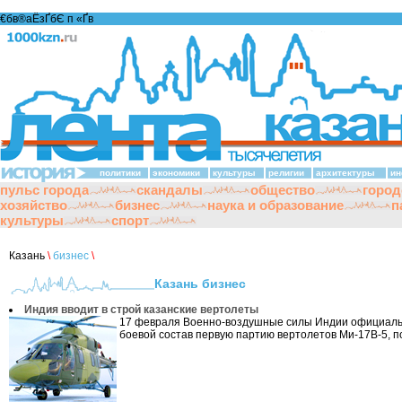
€бв®аЁзҐбЄ п «Ґ­в
политики
экономики
культуры
религии
архитектуры
ин
пульс города
скандалы
общество
город
хозяйство
бизнес
наука и образование
п
культуры
спорт
Казань
\
бизнес
\
Казань бизнес
Индия вводит в строй казанские вертолеты
17 февраля Военно-воздушные силы Индии официальн
боевой состав первую партию вертолетов Ми-17В-5, п