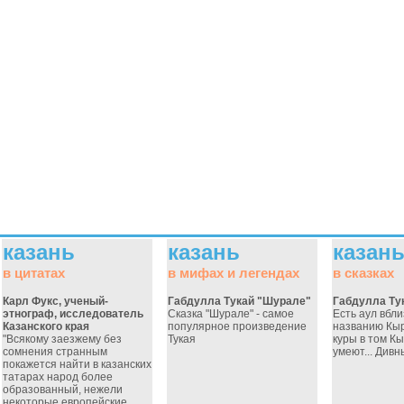
казань
казань
казан
в цитатах
в мифах и легендах
в сказках
Карл Фукс, ученый-
Габдулла Тукай "Шурале"
Габдулла Ту
этнограф, исследователь
Сказка "Шурале" - самое
Есть аул вбли
Казанского края
популярное произведение
названию Кы
"Всякому заезжему без
Тукая
куры в том К
сомнения странным
умеют... Дивн
покажется найти в казанских
татарах народ более
образованный, нежели
некоторые европейские.