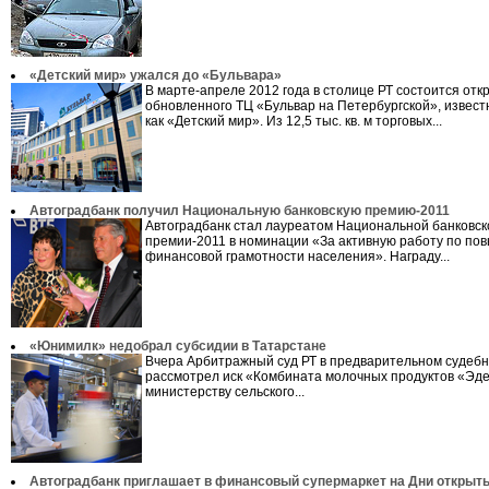
«Детский мир» ужался до «Бульвара»
В марте-апреле 2012 года в столице РТ состоится отк
обновленного ТЦ «Бульвар на Петербургской», извест
как «Детский мир». Из 12,5 тыс. кв. м торговых...
Автоградбанк получил Национальную банковскую премию-2011
Автоградбанк стал лауреатом Национальной банковск
премии-2011 в номинации «За активную работу по п
финансовой грамотности населения». Награду...
«Юнимилк» недобрал субсидии в Татарстане
Вчера Арбитражный суд РТ в предварительном судеб
рассмотрел иск «Комбината молочных продуктов «Эде
министерству сельского...
Автоградбанк приглашает в финансовый супермаркет на Дни открыт