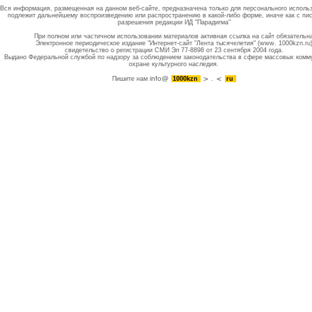
Вся информация, размещенная на данном веб-сайте, предназначена только для персонального исполь
подлежит дальнейшему воспроизведению или распространению в какой-либо форме, иначе как с пи
разрешения редакции ИД "Парадигма"
При полном или частичном использовании материалов активная ссылка на сайт обязательн
Электронное периодическое издание "Интернет-сайт "Лента тысячелетия" (www. 1000kzn.ru
свидетельство о регистрации СМИ Эл 77-8898 от 23 сентября 2004 года.
Выдано Федеральной службой по надзору за соблюдением законодательства в сфере массовых комм
охране культурного наследия.
info@
Пишите нам
1000kzn
.
ru