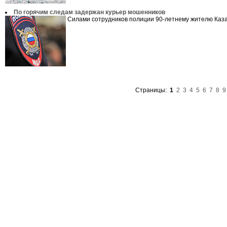
По горячим следам задержан курьер мошенников
Силами сотрудников полиции 90-летнему жителю Казан
Страницы:
1
2
3
4
5
6
7
8
9