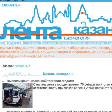
€бв®аЁзҐбЄ п «Ґ­в
политики
экономики
культуры
религии
архитектуры
ин
пульс города
скандалы
общество
город
хозяйство
бизнес
наука и образование
п
культуры
спорт
Казань
\
скандалы
\
Казань скандалы
Выявили факт незаконной торговли ягодами
С начала лета в городе провели 70 рейдов, по итогам 
ответственности привлекли более 1,2 тыс. нарушителе