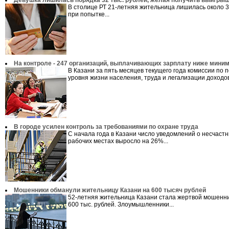
Девушка лишилась порядка 32 тыс. рублей, желая получить выигры
В столице РТ 21-летняя жительница лишилась около 3
при попытке...
На контроле - 247 организаций, выплачивающих зарплату ниже мини
В Казани за пять месяцев текущего года комиссии по
уровня жизни населения, труда и легализации доходов.
В городе усилен контроль за требованиями по охране труда
С начала года в Казани число уведомлений о несчастн
рабочих местах выросло на 26%...
Мошенники обманули жительницу Казани на 600 тысяч рублей
52-летняя жительница Казани стала жертвой мошенни
600 тыс. рублей. Злоумышленники...