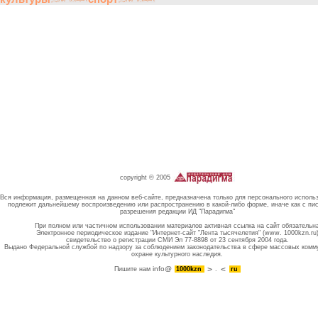
copyright © 2005
Вся информация, размещенная на данном веб-сайте, предназначена только для персонального исполь
подлежит дальнейшему воспроизведению или распространению в какой-либо форме, иначе как с пи
разрешения редакции ИД "Парадигма"
При полном или частичном использовании материалов активная ссылка на сайт обязательн
Электронное периодическое издание "Интернет-сайт "Лента тысячелетия" (www. 1000kzn.ru
свидетельство о регистрации СМИ Эл 77-8898 от 23 сентября 2004 года.
Выдано Федеральной службой по надзору за соблюдением законодательства в сфере массовых комм
охране культурного наследия.
info@
Пишите нам
1000kzn
.
ru