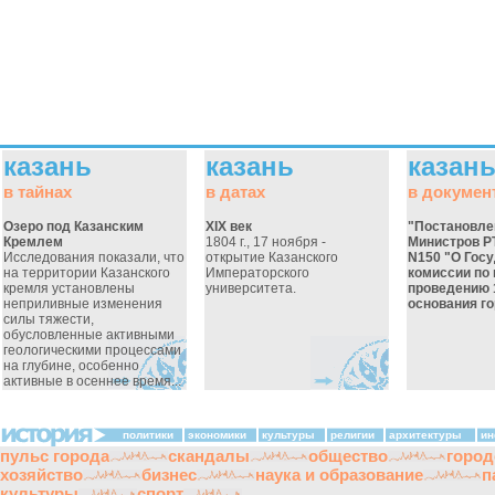
казань
казань
казан
в тайнах
в датах
в докумен
Озеро под Казанским
XIX век
"Постановле
Кремлем
1804 г., 17 ноября -
Министров РТ
Исследования показали, что
открытие Казанского
N150 "О Гос
на территории Казанского
Императорского
комиссии по 
кремля установлены
университета.
проведению 
неприливные изменения
основания го
силы тяжести,
обусловленные активными
геологическими процессами
на глубине, особенно
активные в осеннее время...
политики
экономики
культуры
религии
архитектуры
ин
пульс города
скандалы
общество
город
хозяйство
бизнес
наука и образование
п
культуры
спорт