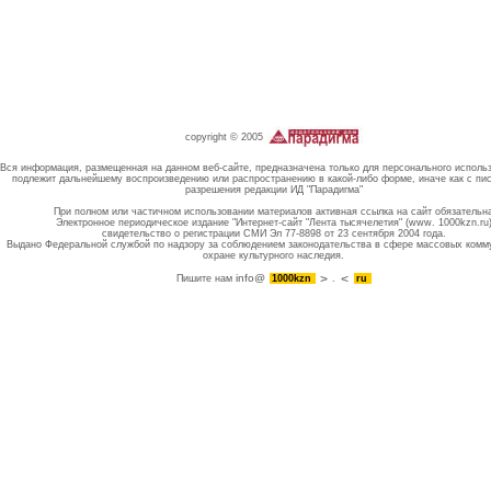
copyright © 2005
Вся информация, размещенная на данном веб-сайте, предназначена только для персонального исполь
подлежит дальнейшему воспроизведению или распространению в какой-либо форме, иначе как с пи
разрешения редакции ИД "Парадигма"
При полном или частичном использовании материалов активная ссылка на сайт обязательн
Электронное периодическое издание "Интернет-сайт "Лента тысячелетия" (www. 1000kzn.ru
свидетельство о регистрации СМИ Эл 77-8898 от 23 сентября 2004 года.
Выдано Федеральной службой по надзору за соблюдением законодательства в сфере массовых комм
охране культурного наследия.
info@
Пишите нам
1000kzn
.
ru