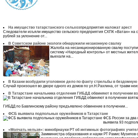
На имущество татарстанского сельхозпредприятия наложат арест
Следователи изъяли имущество сельского предприятия СХПК «Ватан» на с
рублей за уклонение от...
В Советском районе экологи обнаружили незаконную свалку
Жалоба на несанкционированную свалку поступи
систему «Народный контроль» от местных жител
выехали на...
В Казани возбудили уголовное дело по факту стрельбы в бездомную
Случай произошел во дворе одного из домов по ул.Н.Рахлина, от травм неиз
В Татарстане начальника отделения ГИБДД обвиняют в получении вз
ГИБДД по Бавлинскому району предъявлено обвинение в получении...
ФСБ выявила подпольных оружейников в Татарстане
ФСБ России за два
выявила 93 подполь
«Молчать нельзя»: минобрнауки РТ об интимных фотографиях учите
Замминистра образования и науки РТ Рамис Музипов 