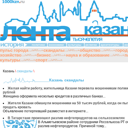
политики
экономики
культуры
религии
архитектуры
ин
пульс города
скандалы
общество
город
хозяйство
бизнес
наука и образование
п
культуры
спорт
Казань
\
скандалы
\
Казань скандалы
Желая найти работу, жительница Казани перевела мошенникам полм
рублей
Женщина оформила несколько кредитов в различных банках...
Жителя Казани обманули мошенники на 50 тысяч рублей, когда он пы
продать кровать
Объявление потерпевший разместил в интернете...
В Татарстане произошел разлив нефтепродуктов на сельхозземлях
В Альметьевском районе сотрудники Россельхоза РТ 
разлив нефтепродуктов. Причиной тому...