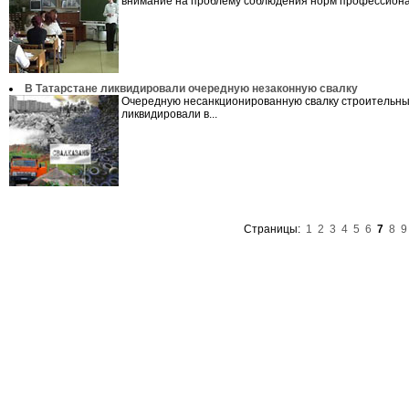
внимание на проблему соблюдения норм профессионал
В Татарстане ликвидировали очередную незаконную свалку
Очередную несанкционированную свалку строительны
ликвидировали в...
Страницы:
1
2
3
4
5
6
7
8
9