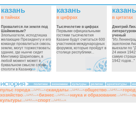
казань
казань
казан
в тайнах
в цифрах
в цитатах
Провалится ли земля под
Тысячелетие в цифрах
Дмитрий Лих
Шаймиевым?
Первыми официальными
литературове
Злопыхатели, исподтишка
гостями тысячелетия
ученый
желающие Президенту и его
Казани будут считаться 600
"Из Ленинград
команде провалиться сквозь
участников международных
эшелоном Ак
землю, могут торжествовать:
форумов, которые пройдут в
выехали по "
здание, где нынче сидит
столице республики...
24 июня 1942
Минтимер Шарипович, в
самую страшн
любой момент может в
1942 годов..."
буквальном смысле слова
сползти в Казанку...
политики
экономики
культуры
религии
архитектуры
ин
пульс города
скандалы
общество
город
хозяйство
бизнес
наука и образование
п
культуры
спорт