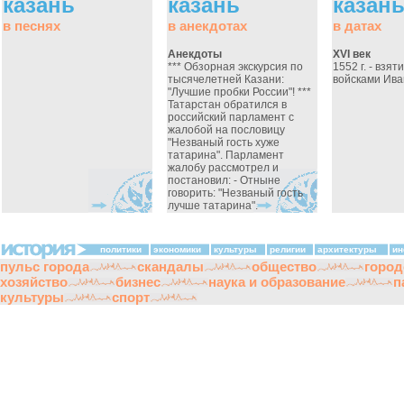
казань
казань
казан
в песнях
в анекдотах
в датах
Анекдоты
XVI век
*** Обзорная экскурсия по
1552 г. - взя
тысячелетней Казани:
войсками Ива
"Лучшие пробки России"! ***
Татарстан обратился в
российский парламент с
жалобой на пословицу
"Незваный гость хуже
татарина". Парламент
жалобу рассмотрел и
постановил: - Отныне
говорить: "Незваный гость
лучше татарина".
политики
экономики
культуры
религии
архитектуры
ин
пульс города
скандалы
общество
город
хозяйство
бизнес
наука и образование
п
культуры
спорт