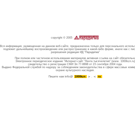
copyright © 2005
Вся информация, размещенная на данном веб-сайте, предназначена только для персонального исполь
подлежит дальнейшему воспроизведению или распространению в какой-либо форме, иначе как с пи
разрешения редакции ИД "Парадигма"
При полном или частичном использовании материалов активная ссылка на сайт обязательн
Электронное периодическое издание "Интернет-сайт "Лента тысячелетия" (www. 1000kzn.ru
свидетельство о регистрации СМИ Эл 77-8898 от 23 сентября 2004 года.
Выдано Федеральной службой по надзору за соблюдением законодательства в сфере массовых комм
охране культурного наследия.
info@
Пишите нам
1000kzn
.
ru