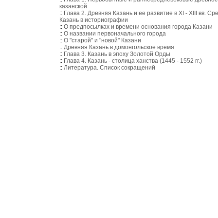
казанской
::
Глава 2. Древняя Казань и ее развитие в XI - XIII вв. С
Казань в историографии
::
О предпосылках и времени основания города Казани
::
О названии первоначального города
::
О "старой" и "новой" Казани
::
Древняя Казань в домонгольское время
::
Глава 3. Казань в эпоху Золотой Орды
::
Глава 4. Казань - столица ханства (1445 - 1552 гг.)
::
Литература. Список сокращений