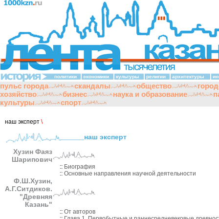
политики
экономики
культуры
религии
архитектуры
ин
пульс города
скандалы
общество
город
хозяйство
бизнес
наука и образование
п
культуры
спорт
наш эксперт
\
наш эксперт
Хузин Фаяз
Шарипович
::
Биография
::
Основные направления научной деятельности
Ф.Ш.Хузин,
А.Г.Ситдиков.
"Древняя
Казань"
::
От авторов
::
Глава 1. Первобытные и раннесредневековые древнос