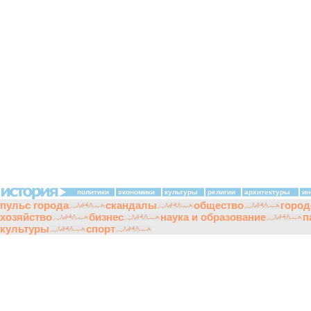
политики
экономики
культуры
религии
архитектуры
ин
пульс города
скандалы
общество
город
хозяйство
бизнес
наука и образование
п
культуры
спорт