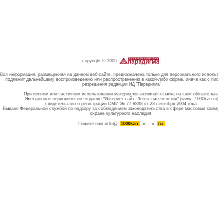
copyright © 2005
Вся информация, размещенная на данном веб-сайте, предназначена только для персонального исполь
подлежит дальнейшему воспроизведению или распространению в какой-либо форме, иначе как с пи
разрешения редакции ИД "Парадигма"
При полном или частичном использовании материалов активная ссылка на сайт обязательн
Электронное периодическое издание "Интернет-сайт "Лента тысячелетия" (www. 1000kzn.ru
свидетельство о регистрации СМИ Эл 77-8898 от 23 сентября 2004 года.
Выдано Федеральной службой по надзору за соблюдением законодательства в сфере массовых комм
охране культурного наследия.
info@
Пишите нам
1000kzn
.
ru