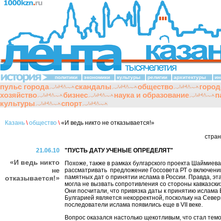
политики
экономики
культуры
религии
архитектуры
ин
пульс города
скандалы
общество
город
хозяйство
бизнес
наука и образование
п
культуры
спорт
Казань
\
общество
\
«И ведь никто не отказывается!»
стра
21.06.10
"ПУСТЬ ДАТУ УЧЕНЫЕ ОПРЕДЕЛЯТ"
«И ведь никто
Похоже, также в рамках булгарского проекта Шаймиева
не
рассматривать предложение Госсовета РТ о включени
памятных дат о принятии ислама в России. Правда, эт
отказывается!»
могла не вызвать сопротивления со стороны кавказски
Они посчитали, что привязка даты к принятию ислама
Булгарией является некорректной, поскольку на Север
последователи ислама появились еще в VII веке.
Вопрос оказался настолько щекотливым, что стал тем