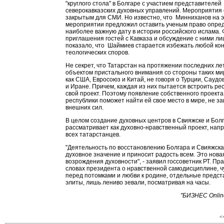
"круглого стола" в Болгаре с участием представителей
северокавказских духовных управлений. Мероприятия 
закрытым для СМИ. Но известно, что Минниханов на 
мероприятии предложил оставить ученым право опре
наиболее важную дату в истории российского ислама. 
приглашения гостей с Кавказа и обсуждение с ними л
показало, что Шаймиев старается избежать любой ко
теологических споров.
Не секрет, что Татарстан на протяжении последних ле
объектом пристального внимания со стороны таких ми
как США, Евросоюз и Китай, не говоря о Турции, Саудо
и Иране. Причем, каждая из них пытается встроить рес
свой проект. Поэтому появление собственного проекта
республики поможет найти ей свое место в мире, не з
внешних сил.
В целом создание духовных центров в Свияжске и Бо
рассматривает как духовно-нравственный проект, нап
всех татарстанцев.
"Деятельность по восстановлению Болгара и Свияжска
духовное значение и приносит радость всем. Это нова
возрождения духовности", - заявил госсоветник РТ. Пра
словах президента о нравственной самодисциплине, ч
перед потомками и любви к родине, отдельные предст
элиты, лишь лениво зевали, посматривая на часы.
"БИЗНЕС Onlin
<