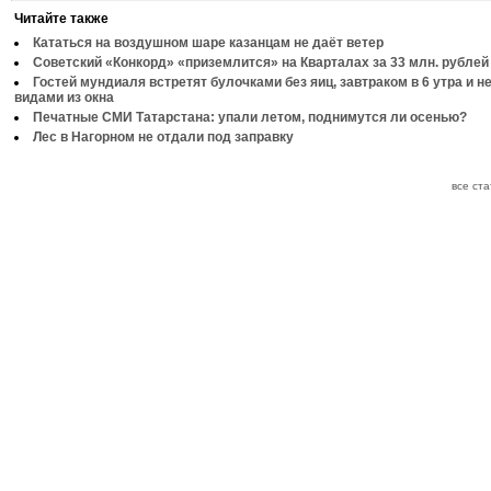
Читайте также
Кататься на воздушном шаре казанцам не даёт ветер
Советский «Конкорд» «приземлится» на Кварталах за 33 млн. рублей
Гостей мундиаля встретят булочками без яиц, завтраком в 6 утра и 
видами из окна
Печатные СМИ Татарстана: упали летом, поднимутся ли осенью?
Лес в Нагорном не отдали под заправку
все ст